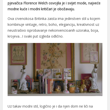
pjevačica Florence Welch osvojila je i svijet mode, najveće
modne kuće i modni kritičari je obožavaju.
Ova crvenokosa Britinka zaista ima jedinstven stil u kojem
kombinuje vintage, retro, boho, eleganciju, kreativnost uz
neustrašivo isprobavanje nekonvencioanih uzoraka, boja,
krojeva…I svaki put izgleda odlično.
Uz takav modni stil, logično je i da njen dom ne liči na