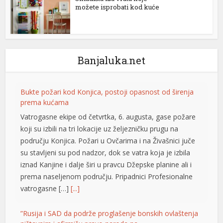
možete isprobati kod kuće
Banjaluka.net
Bukte požari kod Konjica, postoji opasnost od širenja
prema kućama
t
Vatrogasne ekipe od četvrtka, 6. augusta, gase požare
koji su izbili na tri lokacije uz željezničku prugu na
t
području Konjica. Požari u Ovčarima i na Živašnici juče
su stavljeni su pod nadzor, dok se vatra koja je izbila
iznad Kanjine i dalje širi u pravcu Džepske planine ali i
prema naseljenom području. Pripadnici Profesionalne
vatrogasne […]
[...]
”Rusija i SAD da podrže proglašenje bonskih ovlaštenja