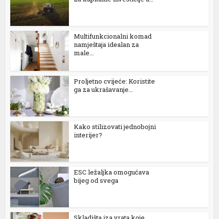
Multifunkcionalni komad
namještaja idealan za
male...
Proljetno cvijeće: Koristite
ga za ukrašavanje...
al
Kako stilizovati jednobojni
interijer?
ESC ležaljka omogućava
bijeg od svega
Skladišta iza vrata koje