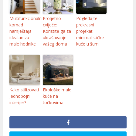
Multifunkcionalni
Proljetno
Pogledajte
komad
cvijeće:
prekrasni
namještaja
Koristite ga za
projekat
idealan za
ukrašavanje
minimalističke
male hodnike
vašeg doma
kuće u šumi
Kako stilizovati
Ekološke male
jednobojni
kuće na
interijer?
točkovima