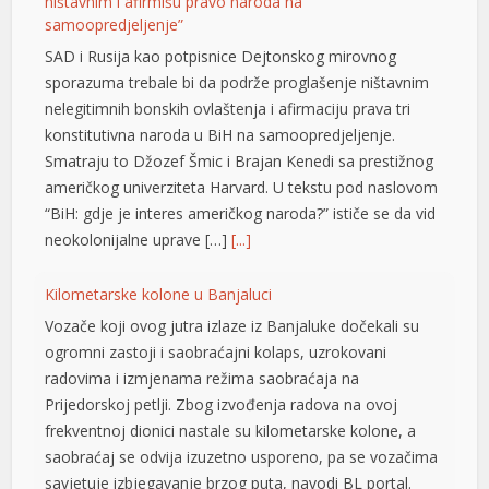
ništavnim i afirmišu pravo naroda na
samoopredjeljenje”
SAD i Rusija kao potpisnice Dejtonskog mirovnog
sporazuma trebale bi da podrže proglašenje ništavnim
nelegitimnih bonskih ovlaštenja i afirmaciju prava tri
konstitutivna naroda u BiH na samoopredjeljenje.
Smatraju to Džozef Šmic i Brajan Kenedi sa prestižnog
američkog univerziteta Harvard. U tekstu pod naslovom
“BiH: gdje je interes američkog naroda?” ističe se da vid
neokolonijalne uprave […]
[...]
Kilometarske kolone u Banjaluci
Vozače koji ovog jutra izlaze iz Banjaluke dočekali su
ogromni zastoji i saobraćajni kolaps, uzrokovani
yat
radovima i izmjenama režima saobraćaja na
Prijedorskoj petlji. Zbog izvođenja radova na ovoj
frekventnoj dionici nastale su kilometarske kolone, a
saobraćaj se odvija izuzetno usporeno, pa se vozačima
savjetuje izbjegavanje brzog puta, navodi BL portal.
su