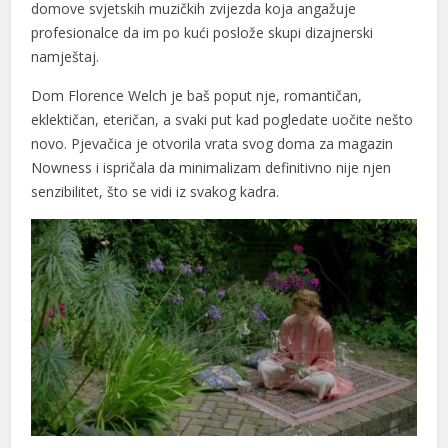
domove svjetskih muzičkih zvijezda koja angažuje
profesionalce da im po kući poslože skupi dizajnerski
namještaj.
Dom Florence Welch je baš poput nje, romantičan,
eklektičan, eteričan, a svaki put kad pogledate uočite nešto
al
novo. Pjevačica je otvorila vrata svog doma za magazin
Nowness i ispričala da minimalizam definitivno nije njen
al
senzibilitet, što se vidi iz svakog kadra.