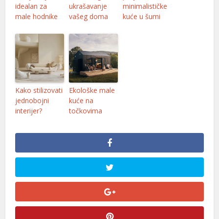
idealan za
ukrašavanje
minimalističke
male hodnike
vašeg doma
kuće u šumi
Kako stilizovati
Ekološke male
jednobojni
kuće na
interijer?
točkovima