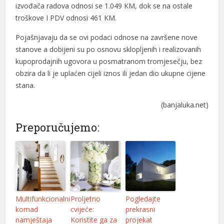
izvođača radova odnosi se 1.049 KM, dok se na ostale
troškove I PDV odnosi 461 KM.
Pojašnjavaju da se ovi podaci odnose na završene nove
stanove a dobijeni su po osnovu sklopljenih i realizovanih
kupoprodajnih ugovora u posmatranom tromjesečju, bez
obzira da li je uplaćen cijeli iznos ili jedan dio ukupne cijene
stana.
(banjaluka.net)
Preporučujemo:
Multifunkcionalni
Proljetno
Pogledajte
komad
cvijeće:
prekrasni
namještaja
Koristite ga za
projekat