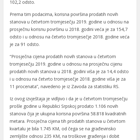
102,2 odsto.
Prema tim podacima, korisna površina prodatih novih
stanova u četvrtom tromjesečju 2019. godine u odnosu na
prosječnu korisnu površinu u 2018. godini veća je za 154,7
odsto i u odnosu na četvrto tromjesečje 2018. godine veća
l
je za 91 odsto.
l
“Prosječna cijena prodatih novih stanova u četvrtom
tromjesečju 2019. godine u odnosu na prosječnu cijenu
prodatih novih stanova u 2018. godini viša je za 14,4 odsto
i u odnosu na četvrto tromjesečje 2018. godine viša je za
11 procenata”, navedeno je iz Zavoda za statistiku RS.
Iz ovog izvještaja je vidljivo i da je u četvrtom tromjesečju
prošle godine u Republici Srpskoj prodato 1.106 novih
stanova čija je ukupna korisna površina 58.818 kvadratnih
metara. Prosječna cijena tih prodatih stanova u četvrtom
kvartalu je bila 1.745 KM, od čega se na građevinsko
zemljište odnosi 235 KM, na troškove građenja i dobit