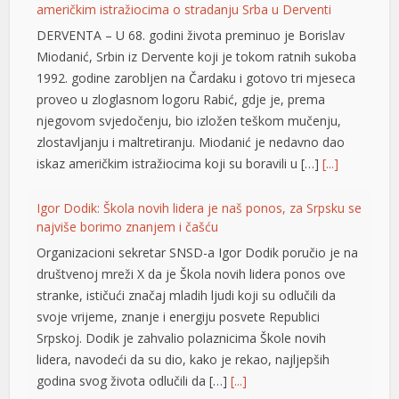
američkim istražiocima o stradanju Srba u Derventi
DERVENTA – U 68. godini života preminuo je Borislav
Miodanić, Srbin iz Dervente koji je tokom ratnih sukoba
1992. godine zarobljen na Čardaku i gotovo tri mjeseca
proveo u zloglasnom logoru Rabić, gdje je, prema
njegovom svjedočenju, bio izložen teškom mučenju,
zlostavljanju i maltretiranju. Miodanić je nedavno dao
iskaz američkim istražiocima koji su boravili u […]
[...]
t
Igor Dodik: Škola novih lidera je naš ponos, za Srpsku se
najviše borimo znanjem i čašću
Organizacioni sekretar SNSD-a Igor Dodik poručio je na
društvenoj mreži X da je Škola novih lidera ponos ove
stranke, ističući značaj mladih ljudi koji su odlučili da
svoje vrijeme, znanje i energiju posvete Republici
Srpskoj. Dodik je zahvalio polaznicima Škole novih
lidera, navodeći da su dio, kako je rekao, najljepših
godina svog života odlučili da […]
[...]