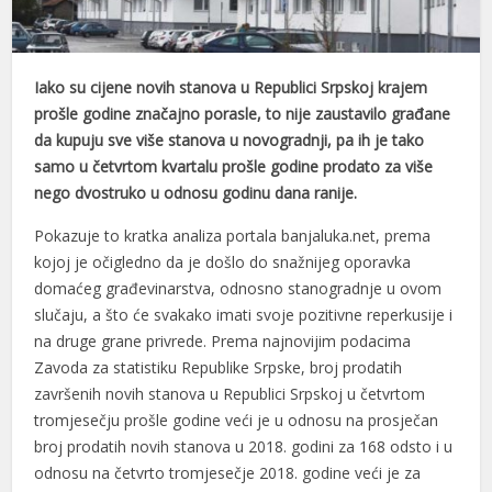
Iako su cijene novih stanova u Republici Srpskoj krajem
prošle godine značajno porasle, to nije zaustavilo građane
da kupuju sve više stanova u novogradnji, pa ih je tako
samo u četvrtom kvartalu prošle godine prodato za više
nego dvostruko u odnosu godinu dana ranije.
Pokazuje to kratka analiza portala banjaluka.net, prema
kojoj je očigledno da je došlo do snažnijeg oporavka
domaćeg građevinarstva, odnosno stanogradnje u ovom
slučaju, a što će svakako imati svoje pozitivne reperkusije i
na druge grane privrede. Prema najnovijim podacima
Zavoda za statistiku Republike Srpske, broj prodatih
završenih novih stanova u Republici Srpskoj u četvrtom
tromjesečju prošle godine veći je u odnosu na prosječan
broj prodatih novih stanova u 2018. godini za 168 odsto i u
odnosu na četvrto tromjesečje 2018. godine veći je za