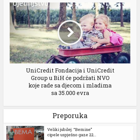
l
UniCredit Fondacija i UniCredit
Group u BiH će podržati NVO
koje rade sa djecom i mladima
sa 35.000 evra
Preporuka
Veliki jubilej: “Bemine”
cipele uspješno gaze 22...