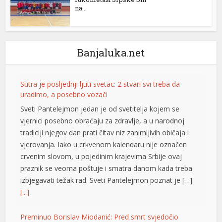
na...
Banjaluka.net
Sutra je posljednji ljuti svetac: 2 stvari svi treba da
uradimo, a posebno vozači
Sveti Pantelejmon jedan je od svetitelja kojem se
vjernici posebno obraćaju za zdravlje, a u narodnoj
l
tradiciji njegov dan prati čitav niz zanimljivih običaja i
vjerovanja. Iako u crkvenom kalendaru nije označen
crvenim slovom, u pojedinim krajevima Srbije ovaj
praznik se veoma poštuje i smatra danom kada treba
izbjegavati težak rad. Sveti Pantelejmon poznat je […]
[...]
Preminuo Borislav Miodanić: Pred smrt svjedočio