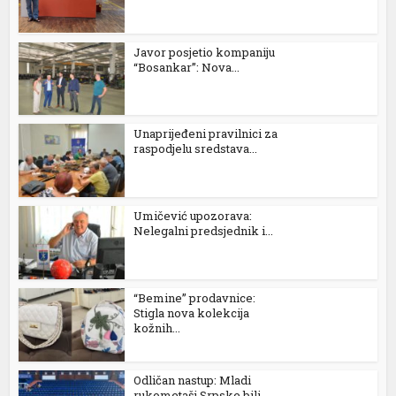
Javor posjetio kompaniju
“Bosankar”: Nova...
Unaprijeđeni pravilnici za
raspodjelu sredstava...
Umičević upozorava:
Nelegalni predsjednik i...
“Bemine” prodavnice:
Stigla nova kolekcija
kožnih...
Odličan nastup: Mladi
rukometaši Srpske bili