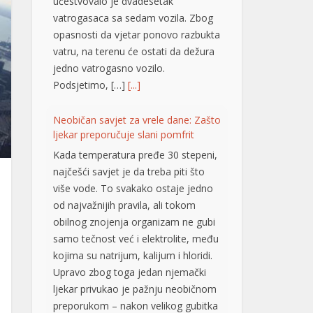
učestvovalo je dvadesetak
vatrogasaca sa sedam vozila. Zbog
opasnosti da vjetar ponovo razbukta
vatru, na terenu će ostati da dežura
jedno vatrogasno vozilo.
Podsjetimo, […]
[...]
Neobičan savjet za vrele dane: Zašto
ljekar preporučuje slani pomfrit
Kada temperatura pređe 30 stepeni,
najčešći savjet je da treba piti što
više vode. To svakako ostaje jedno
od najvažnijih pravila, ali tokom
obilnog znojenja organizam ne gubi
samo tečnost već i elektrolite, među
kojima su natrijum, kalijum i hloridi.
Upravo zbog toga jedan njemački
ljekar privukao je pažnju neobičnom
preporukom – nakon velikog gubitka