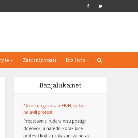
tyle
Zanimljivosti
Biz Info
Banjaluka.net
Nema dogovora u FBiH, rudari
najavili protest
Predstavnici rudara nisu postigli
dogovor, a naredni korak biće
protesti koji su zakazani za petak