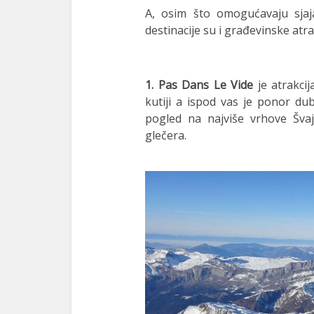
A, osim što omogućavaju sjaj
ink panel
destinacije su i građevinske atra
ink panel
ink panel
1.
Pas Dans Le Vide
je atrakcij
kutiji a ispod vas je ponor du
ink panel
pogled na najviše vrhove Švajc
ink panel
glečera.
ink panel
ink panel
ink panel
ink panel
ink panel
ink panel