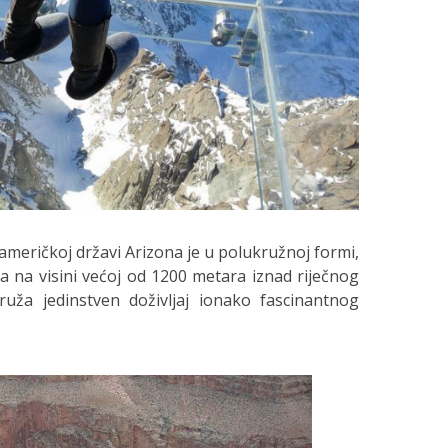
meričkoj državi Arizona je u polukružnoj formi,
a na visini većoj od 1200 metara iznad riječnog
uža jedinstven doživljaj ionako fascinantnog