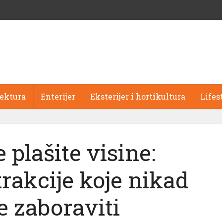
tektura
Enterijer
Eksterijer i hortikultura
Lifes
 plašite visine:
trakcije koje nikad
e zaboraviti