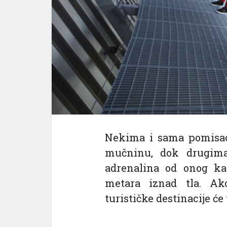
ink panel
ink panel
ink panel
ink panel
ink panel
ink satın al
ink satın al
Nekima i sama pomisao
ink panel
mučninu, dok drugima
ink panel
adrenalina od onog ka
metara iznad tla. Ak
ink panel
turističke destinacije će
ink panel
ink panel