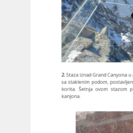
ink Panel
ink panel
l Oku
ink
ink panel
ink panel
2.
Staza iznad Grand Canyona u a
ink panel
sa staklenim podom, postavljen
korita. Šetnja ovom stazom pr
ink Panel
kanjona.
ink
ink
ink