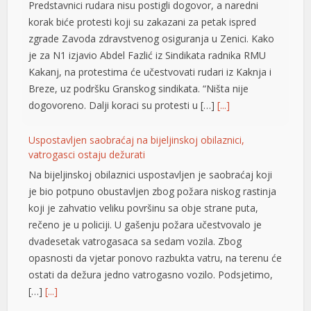
Predstavnici rudara nisu postigli dogovor, a naredni
korak biće protesti koji su zakazani za petak ispred
l
zgrade Zavoda zdravstvenog osiguranja u Zenici. Kako
l
je za N1 izjavio Abdel Fazlić iz Sindikata radnika RMU
Kakanj, na protestima će učestvovati rudari iz Kaknja i
l
Breze, uz podršku Granskog sindikata. “Ništa nije
dogovoreno. Dalji koraci su protesti u […]
[...]
l
l
Uspostavljen saobraćaj na bijeljinskoj obilaznici,
vatrogasci ostaju dežurati
l
Na bijeljinskoj obilaznici uspostavljen je saobraćaj koji
l
je bio potpuno obustavljen zbog požara niskog rastinja
koji je zahvatio veliku površinu sa obje strane puta,
l
rečeno je u policiji. U gašenju požara učestvovalo je
dvadesetak vatrogasaca sa sedam vozila. Zbog
at
opasnosti da vjetar ponovo razbukta vatru, na terenu će
rt
ostati da dežura jedno vatrogasno vozilo. Podsjetimo,
[…]
[...]