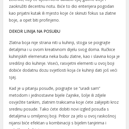
zaokružiti decentnu notu. Biće to dio enterijera pogodan
l
kao prijatni kutak ili mjesto koje će skinuti fokus sa zlatne
boje, a opet biti profinjeno.
l
DEKOR LINIJA NA POSUĐU
l
Zlatna boja nije strana niti u kuhinji, stoga se poigrajte
l
detaljima i u ovom kreativnom dijelu svog doma. Ručkice
l
kuhinjskih elemenata neka budu zlatne, kao i slavina koja je
središnji dio kuhinje. Viseći, rasvjetni elementi u ovoj boji
l
dobiće dodatnu dozu svjetlosti koja će kuhinji dati još veći
l
sjaj.
l
Kad je u pitanju posuđe, poigrajte se “uradi sam”
metodom i jednostavne bijele čajnike, šolje ili zdjele
l
osvježite tankim, zlatnim trakicama koje ćete zalijepiti kroz
sredinu posude. Tako ćete dobiti novi izgled posuđa s
l
detaljima u omiljenoj boji. Pribor za jelo u ovoj raskošnoj
l
nijansi biće efektan u kombinaciji s bijelim tanjirima i