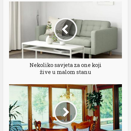
l
l
Nekoliko savjeta za one koji
žive u malom stanu
 al
l
l
l
l