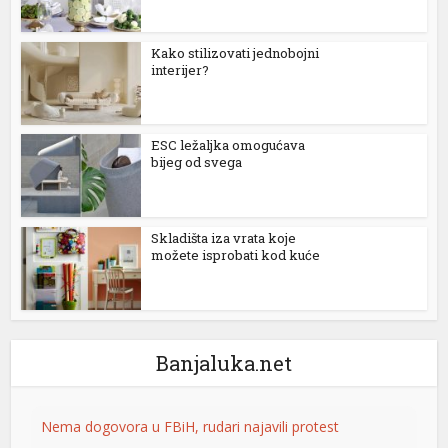
l
Kako stilizovati jednobojni
l
interijer?
l
l
ESC ležaljka omogućava
bijeg od svega
l
l
Skladišta iza vrata koje
l
možete isprobati kod kuće
l
l
Banjaluka.net
 al
l
Nema dogovora u FBiH, rudari najavili protest
l