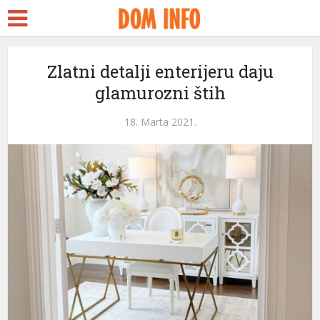
t
Zlatni detalji enterijeru daju
glamurozni štih
l
18. Marta 2021.
l
leri