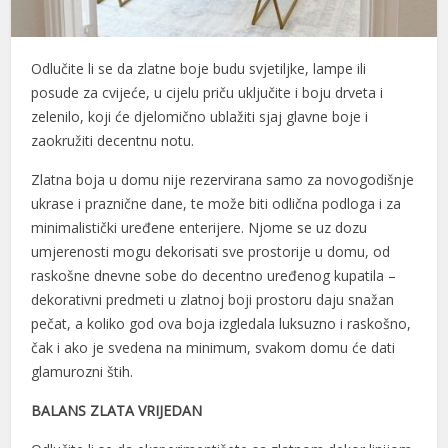
l
Odlučite li se da zlatne boje budu svjetiljke, lampe ili
l
posude za cvijeće, u cijelu priču uključite i boju drveta i
l
zelenilo, koji će djelomično ublažiti sjaj glavne boje i
zaokružiti decentnu notu.
l
Zlatna boja u domu nije rezervirana samo za novogodišnje
l
ukrase i praznične dane, te može biti odlična podloga i za
l
minimalistički uređene enterijere. Njome se uz dozu
umjerenosti mogu dekorisati sve prostorije u domu, od
l
raskošne dnevne sobe do decentno uređenog kupatila –
dekorativni predmeti u zlatnoj boji prostoru daju snažan
l
pečat, a koliko god ova boja izgledala luksuzno i raskošno,
l
čak i ako je svedena na minimum, svakom domu će dati
glamurozni štih.
l
BALANS ZLATA VRIJEDAN
l