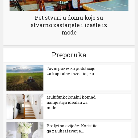
l
Pet stvari u domu koje su
l
stvarno zastarjele i izašle iz
mode
l
l
Preporuka
l
Јavni poziv za podsticaje
l
za kapitalne investicije u...
l
l
Multifunkcionalni komad
namještaja idealan za
male...
l
Proljetno cvijeće: Koristite
l
ga za ukrašavanje...