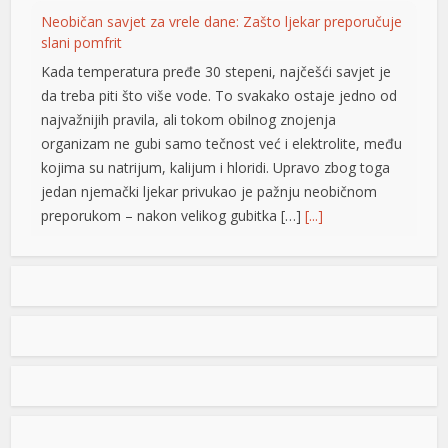
Neobičan savjet za vrele dane: Zašto ljekar preporučuje
slani pomfrit
t
Kada temperatura pređe 30 stepeni, najčešći savjet je
l
da treba piti što više vode. To svakako ostaje jedno od
najvažnijih pravila, ali tokom obilnog znojenja
l
organizam ne gubi samo tečnost već i elektrolite, među
kojima su natrijum, kalijum i hloridi. Upravo zbog toga
jedan njemački ljekar privukao je pažnju neobičnom
preporukom – nakon velikog gubitka […]
[...]
Opet izdvajanja za Ćirilični park: Ni dvije godine nakon
otvaranja 33 hiljade KM za nova ulaganja
Ni dvije godine nakon otvaranja, Ćirilični park u Banjaluci
ponovo je predmet novih ulaganja. Gradska uprava
odobrila je dodatne radove na parkovskim stazama i
t
rasvjeti u vrijednosti od 33.928,40 KM sa PDV-om.
Konačnom Odlukom o izboru najpovoljnijeg ponuđača
(od 03.08.2026. godine), ovaj posao je povjeren grupi
giriş