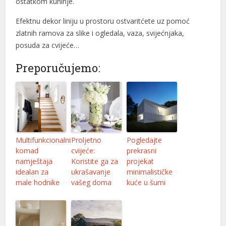
ostatkom kuhinje.
l
Efektnu dekor liniju u prostoru ostvaritćete uz pomoć
l
zlatnih ramova za slike i ogledala, vaza, svijećnjaka,
posuda za cvijeće…
l
Preporučujemo:
l
l
Multifunkcionalni
Proljetno
Pogledajte
komad
cvijeće:
prekrasni
namještaja
Koristite ga za
projekat
l
idealan za
ukrašavanje
minimalističke
male hodnike
vašeg doma
kuće u šumi
l