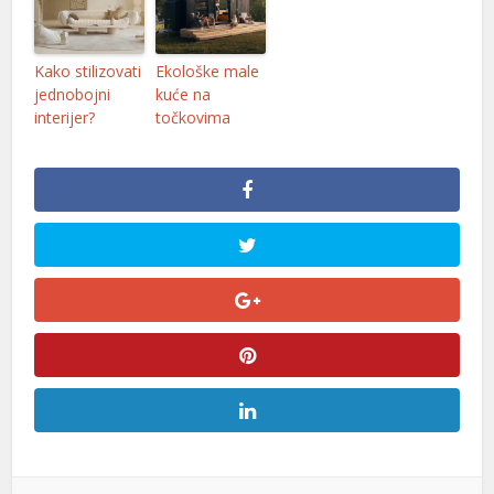
l
Kako stilizovati
Ekološke male
l
jednobojni
kuće na
interijer?
točkovima
l
l
l
l