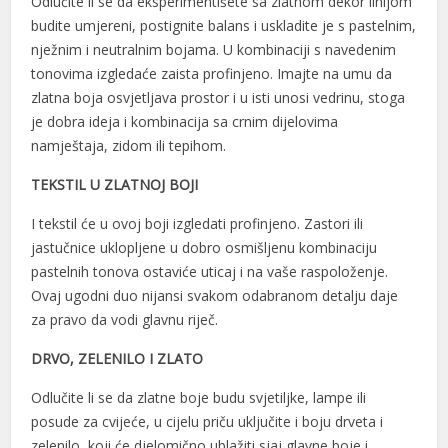
Odlučite li se da eksperimentišete sa zlatnom dekor linijom
l
budite umjereni, postignite balans i uskladite je s pastelnim,
nježnim i neutralnim bojama. U kombinaciji s navedenim
l
tonovima izgledaće zaista profinjeno. Imajte na umu da
l
zlatna boja osvjetljava prostor i u isti unosi vedrinu, stoga
je dobra ideja i kombinacija sa crnim dijelovima
l
namještaja, zidom ili tepihom.
l
TEKSTIL U ZLATNOJ BOJI
 al
I tekstil će u ovoj boji izgledati profinjeno. Zastori ili
 al
jastučnice uklopljene u dobro osmišljenu kombinaciju
pastelnih tonova ostaviće uticaj i na vaše raspoloženje.
l
Ovaj ugodni duo nijansi svakom odabranom detalju daje
za pravo da vodi glavnu riječ.
l
DRVO, ZELENILO I ZLATO
l
Odlučite li se da zlatne boje budu svjetiljke, lampe ili
l
posude za cvijeće, u cijelu priču uključite i boju drveta i
l
zelenilo, koji će djelomično ublažiti sjaj glavne boje i