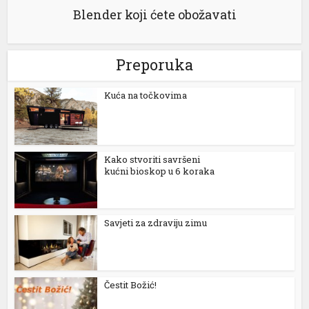
l
Blender koji ćete obožavati
l
Preporuka
l
l
Kuća na točkovima
l
l
Kako stvoriti savršeni
kućni bioskop u 6 koraka
al
l
Savjeti za zdraviju zimu
l
l
l
Čestit Božić!
l