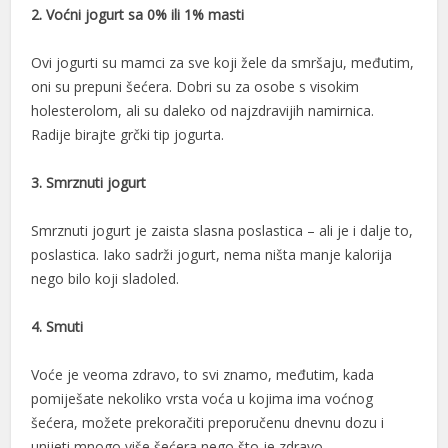
l
2. Voćni jogurt sa 0% ili 1% masti
l
Ovi jogurti su mamci za sve koji žele da smršaju, međutim,
oni su prepuni šećera. Dobri su za osobe s visokim
l
holesterolom, ali su daleko od najzdravijih namirnica.
al
Radije birajte grčki tip jogurta.
al
3. Smrznuti jogurt
l
Smrznuti jogurt je zaista slasna poslastica – ali je i dalje to,
l
poslastica. Iako sadrži jogurt, nema ništa manje kalorija
nego bilo koji sladoled.
l
l
4. Smuti
l
Voće je veoma zdravo, to svi znamo, međutim, kada
pomiješate nekoliko vrsta voća u kojima ima voćnog
l
šećera, možete prekoračiti preporučenu dnevnu dozu i
l
unijeti mnogo više šećera nego što je zdravo.