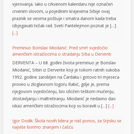
vjerovanja. Iako u crkvenom kalendaru nije označen
l
crvenim slovom, u pojedinim krajevima Srbije ovaj
praznik se veoma poštuje i smatra danom kada treba
izbjegavati težak rad. Sveti Pantelejmon poznat je […]
[...]
Preminuo Borislav Miodanić: Pred smrt svjedočio
američkim istražiocima o stradanju Srba u Derventi
DERVENTA – U 68. godini života preminuo je Borislav
Miodanić, Srbin iz Dervente koji je tokom ratnih sukoba
t
1992. godine zarobljen na Čardaku i gotovo tri mjeseca
proveo u zloglasnom logoru Rabić, gdje je, prema
njegovom svjedočenju, bio izložen teškom mučenju,
su
zlostavljanju i maltretiranju. Miodanić je nedavno dao
iskaz američkim istražiocima koji su boravili u […]
[...]
su
Igor Dodik: Škola novih lidera je naš ponos, za Srpsku se
su
najviše borimo znanjem i čašću
su