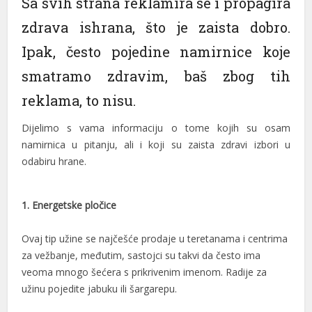
Sa svih strana reklamira se i propagira
l
zdrava ishrana, što je zaista dobro.
Ipak, često pojedine namirnice koje
l
smatramo zdravim, baš zbog tih
l
reklama, to nisu.
l
Dijelimo s vama informaciju o tome kojih su osam
l
namirnica u pitanju, ali i koji su zaista zdravi izbori u
l
odabiru hrane.
l
1. Energetske pločice
l
Ovaj tip užine se najčešće prodaje u teretanama i centrima
l
za vežbanje, međutim, sastojci su takvi da često ima
l
veoma mnogo šećera s prikrivenim imenom. Radije za
užinu pojedite jabuku ili šargarepu.
l