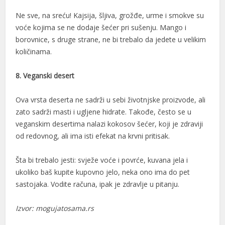
l
Ne sve, na sreću! Kajsija, šljiva, grožđe, urme i smokve su
l
voće kojima se ne dodaje šećer pri sušenju. Mango i
borovnice, s druge strane, ne bi trebalo da jedete u velikim
količinama.
8. Veganski desert
l
Ova vrsta deserta ne sadrži u sebi životnjske proizvode, ali
zato sadrži masti i ugljene hidrate. Takođe, često se u
veganskim desertima nalazi kokosov šećer, koji je zdraviji
l
od redovnog, ali ima isti efekat na krvni pritisak.
Šta bi trebalo jesti: svježe voće i povrće, kuvana jela i
l
ukoliko baš kupite kupovno jelo, neka ono ima do pet
l
sastojaka. Vodite računa, ipak je zdravlje u pitanju.
l
Izvor: mogujatosama.rs