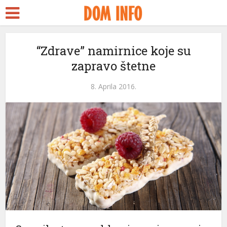
“Zdrave” namirnice koje su
zapravo štetne
l
8. Aprila 2016.
l
leri
l