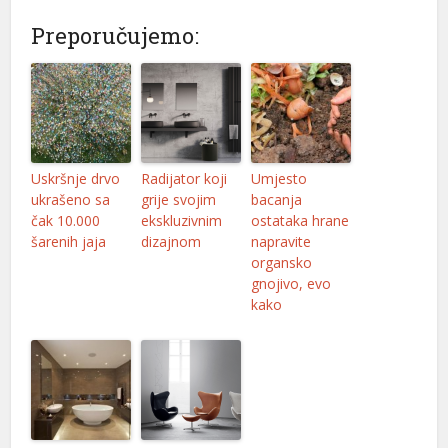
Preporučujemo:
l
l
l
Uskršnje drvo
Radijator koji
Umjesto
l
ukrašeno sa
grije svojim
bacanja
čak 10.000
ekskluzivnim
ostataka hrane
šarenih jaja
dizajnom
napravite
organsko
gnojivo, evo
kako
l
l