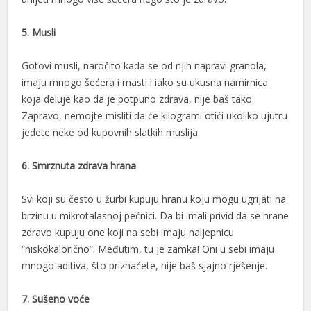
l
5. Musli
l
Gotovi musli, naročito kada se od njih napravi granola,
l
imaju mnogo šećera i masti i iako su ukusna namirnica
koja deluje kao da je potpuno zdrava, nije baš tako.
l
Zapravo, nemojte misliti da će kilogrami otići ukoliko ujutru
l
jedete neke od kupovnih slatkih muslija.
l
6. Smrznuta zdrava hrana
l
Svi koji su često u žurbi kupuju hranu koju mogu ugrijati na
l
brzinu u mikrotalasnoj pećnici. Da bi imali privid da se hrane
zdravo kupuju one koji na sebi imaju naljepnicu
l
“niskokalorično”. Međutim, tu je zamka! Oni u sebi imaju
mnogo aditiva, što priznaćete, nije baš sjajno rješenje.
l
l
7. Sušeno voće