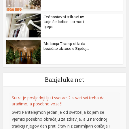
l
Jednostavni trikovi uz
l
koje će ladice i ormari
lijepo...
l
Melanija Tramp otkrila
l
božićne ukrase u Bijeloj...
l
at
t
Banjaluka.net
Sutra je posljednji ljuti svetac: 2 stvari svi treba da
uradimo, a posebno vozači
Sveti Pantelejmon jedan je od svetitelja kojem se
vjernici posebno obraćaju za zdravlje, a u narodnoj
l
tradiciji njegov dan prati čitav niz zanimljivih običaja i