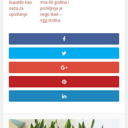
Kupatilo kao
Ima 60 godina i
oaza za
poželjnija je
opuštanje
nego ikad –
Egg stolica
al
l
l
l
l
l
l
l