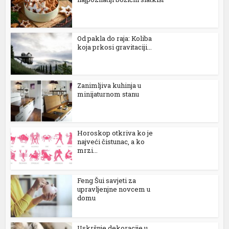
 panel
 panel
Od pakla do raja: Koliba
koja prkosi gravitaciji...
 panel
 panel
Zanimljiva kuhinja u
 panel
minijaturnom stanu
 panel
satın al
Horoskop otkriva ko je
najveći čistunac, a ko
 Panel
mrzi...
 Panel
Feng Šui savjeti za
 Panel
upravljenjne novcem u
domu
 Panel
 Panel
Uskršnje dekoracije u