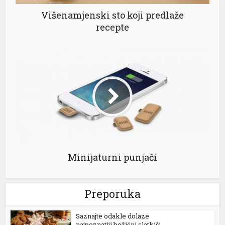
Višenamjenski sto koji predlaže
 panel
recepte
 panel
 panel
 panel
 panel
 panel
 panel
Minijaturni punjači
 panel
Preporuka
 panel
 panel
Saznajte odakle dolaze
najpoznatiji božićni slatkiši