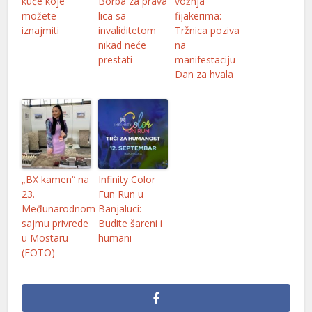
kuće koje
Borba za prava
vožnja
možete
lica sa
fijakerima:
iznajmiti
invaliditetom
Tržnica poziva
nikad neće
na
 panel
prestati
manifestaciju
Dan za hvala
 panel
 panel
 Panel
„BX kamen“ na
Infinity Color
23.
Fun Run u
Međunarodnom
Banjaluci:
sajmu privrede
Budite šareni i
u Mostaru
humani
 panel
(FOTO)
 panel