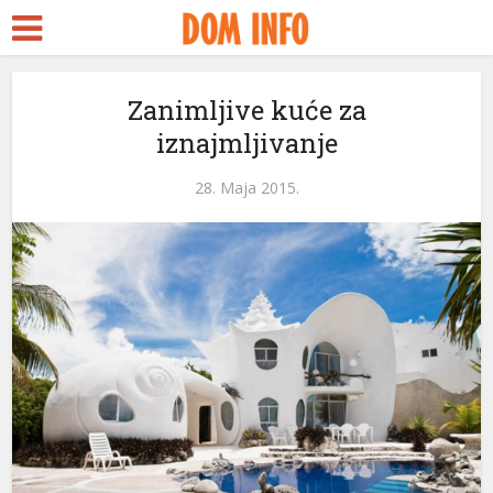
scort
Zanimljive kuće za
iznajmljivanje
reams
 panel
28. Maja 2015.
 panel
paketleri
 panel