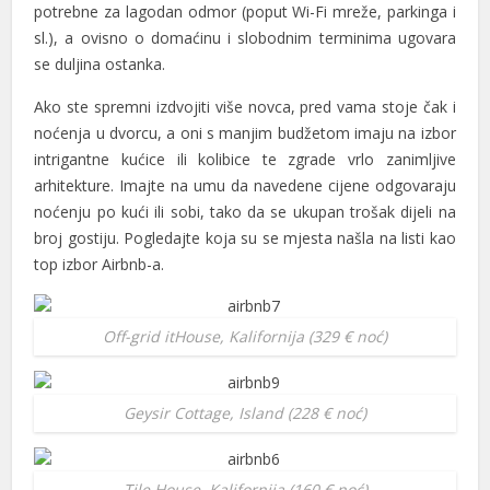
potrebne za lagodan odmor (poput Wi-Fi mreže, parkinga i
 panel
sl.), a ovisno o domaćinu i slobodnim terminima ugovara
 panel
se duljina ostanka.
 panel
Ako ste spremni izdvojiti više novca, pred vama stoje čak i
noćenja u dvorcu, a oni s manjim budžetom imaju na izbor
satın al
intrigantne kućice ili kolibice te zgrade vrlo zanimljive
satın al
arhitekture. Imajte na umu da navedene cijene odgovaraju
noćenju po kući ili sobi, tako da se ukupan trošak dijeli na
 panel
broj gostiju. Pogledajte koja su se mjesta našla na listi kao
top izbor Airbnb-a.
 panel
 panel
Off-grid itHouse, Kalifornija (329 € noć)
 panel
 panel
Geysir Cottage, Island (228 € noć)
 panel
 panel
Tile House, Kalifornija (160 € noć)