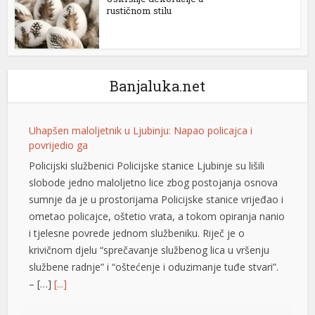
rustičnom stilu
 Panel
Uhapšen maloljetnik u Ljubinju: Napao policajca i
povrijedio ga
 Panel
Policijski službenici Policijske stanice Ljubinje su lišili
 Panel
slobode jedno maloljetno lice zbog postojanja osnova
Banjaluka.net
sumnje da je u prostorijama Policijske stanice vrijeđao i
 Panel
ometao policajce, oštetio vrata, a tokom opiranja nanio
i tjelesne povrede jednom službeniku. Riječ je o
 panel
krivičnom djelu “sprečavanje službenog lica u vršenju
Avukat
službene radnje” i “oštećenje i oduzimanje tuđe stvari”.
– […]
[...]
Escort
Tompson u Imotskom pred 20.000 ljudi: Uzvici ZDS,
majice sa obilježjima HOS-a i “Oluje”
Kontroverzni pjevač Marko Perković Tompson nastupio
je sinoć na stadionu „Gospin dolac“ u Imotskom, pred
scort
oko 20.000 posjetilaca, piše 24sata.hr. Među publikom
 panel
su se mogle vidjeti majice sa obilježjima HOS-a, kao i