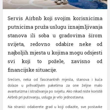
 panel
Servis Airbnb koji svojim korisnicima
 panel
putnicima pruža uslugu iznajmljivanja
 panel
stanova ili soba u gradovima širom
 panel
svijeta, redovno odabire neke od
 panel
najboljih mjesta u kojima mogu odsjesti
 panel
svi koji to požele, zavisno od
 panel
financijske situacije.
 panel
Srećom, neka od fascinantnih mjesta, stanova i kuća
 panel
dolaze u prihvatljivim paketima za one željne malo
avanturizma i istraživanja po svijetu. Ako nikad niste koristili
 panel
Airbnb pri putovanju, usluga je vrlo jednostavna.
 panel
Na stranici odaberete grad u koji odlazite, sve postavke