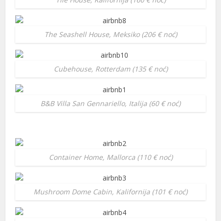
 panel
The Seashell House, Meksiko (206 € noć)
 panel
 panel
Cubehouse, Rotterdam (135 € noć)
 panel
 panel
B&B Villa San Gennariello, Italija (60 € noć)
 panel
 panel
 panel
Container Home, Mallorca (110 € noć)
 panel
 panel
Mushroom Dome Cabin, Kalifornija (101 € noć)
 panel