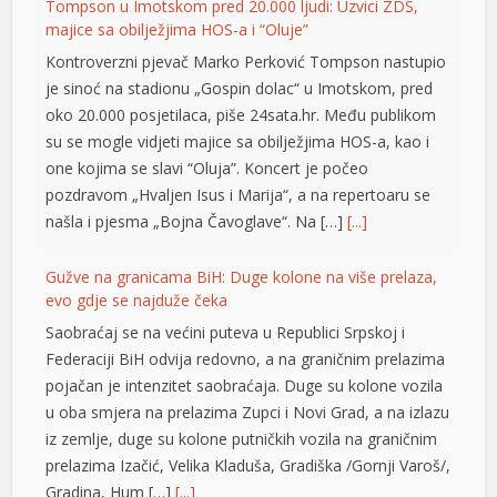
one kojima se slavi “Oluja”. Koncert je počeo
 panel
pozdravom „Hvaljen Isus i Marija“, a na repertoaru se
giriş
našla i pjesma „Bojna Čavoglave“. Na […]
[...]
Gužve na granicama BiH: Duge kolone na više prelaza,
evo gdje se najduže čeka
Saobraćaj se na većini puteva u Republici Srpskoj i
Federaciji BiH odvija redovno, a na graničnim prelazima
pojačan je intenzitet saobraćaja. Duge su kolone vozila
u oba smjera na prelazima Zupci i Novi Grad, a na izlazu
Escort
iz zemlje, duge su kolone putničkih vozila na graničnim
prelazima Izačić, Velika Kladuša, Gradiška /Gornji Varoš/,
 İzle
Gradina, Hum […]
[...]
bonusu
Izašao na scenu: Novak Đoković zapjevao sa Vladom
bonusu
Georgievom u Herceg Novom (VIDEO)
Srpski teniser Novak Đoković ne prestaje da
bonusu
oduševljava region! Najbolji svih vremena je odlučio
bonusu