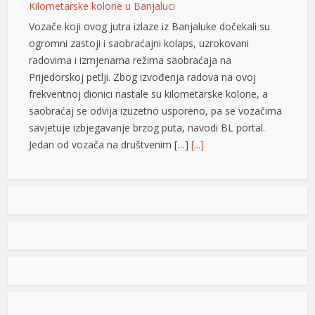
Kilometarske kolone u Banjaluci
Vozače koji ovog jutra izlaze iz Banjaluke dočekali su
ogromni zastoji i saobraćajni kolaps, uzrokovani
radovima i izmjenama režima saobraćaja na
Prijedorskoj petlji. Zbog izvođenja radova na ovoj
frekventnoj dionici nastale su kilometarske kolone, a
saobraćaj se odvija izuzetno usporeno, pa se vozačima
savjetuje izbjegavanje brzog puta, navodi BL portal.
Jedan od vozača na društvenim […]
[...]
Pripremite kišobrane: Nakon vrelog dana stižu pljuskovi i
grmljavina
Stanovnike Republike Srpske i Bosne i Hercegovine
danas očekuje još jedan veoma topao ljetni dan, ali će
u poslijepodnevnim i večernjim časovima u pojedinim
krajevima kišobrani ipak biti potrebni. Prije podne
preovladavaće pretežno sunčano vrijeme, dok se sa
razvojem oblačnosti kasnije tokom dana lokalno