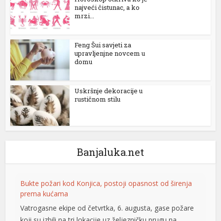
najveći čistunac, a ko
mrzi...
Feng Šui savjeti za
upravljenjne novcem u
domu
Uskršnje dekoracije u
rustičnom stilu
Banjaluka.net
Bukte požari kod Konjica, postoji opasnost od širenja
prema kućama
Vatrogasne ekipe od četvrtka, 6. augusta, gase požare
koji su izbili na tri lokacije uz željezničku prugu na