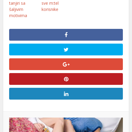
tanjiri sa
sve m:tel
šaljivim
korisnike
motivima