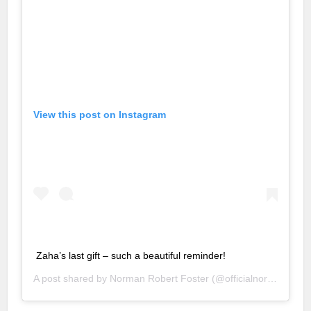
ener
View this post on Instagram
Zaha’s last gift – such a beautiful reminder!
A post shared by
Norman Robert Foster
(@officialnormanfoster) on