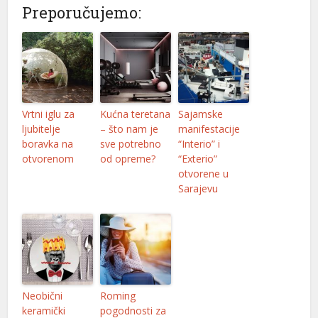
Preporučujemo:
yüsü
Vrtni iglu za
Kućna teretana
Sajamske
ljubitelje
– što nam je
manifestacije
boravka na
sve potrebno
“Interio” i
otvorenom
od opreme?
“Exterio”
otvorene u
Sarajevu
Neobični
Roming
keramički
pogodnosti za