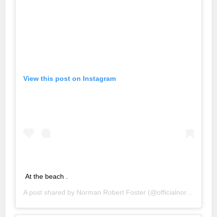
View this post on Instagram
At the beach .
A post shared by
Norman Robert Foster
(@officialnormanfoster) on