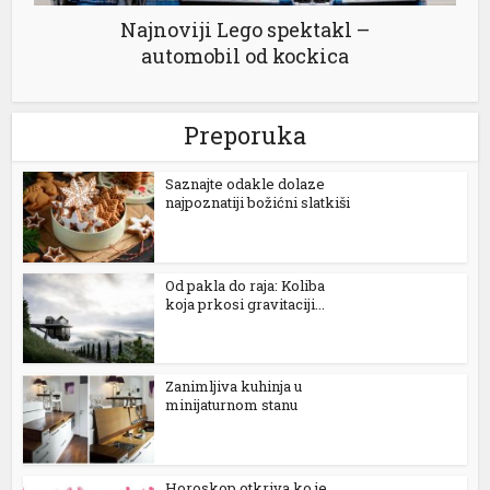
Najnoviji Lego spektakl –
automobil od kockica
Preporuka
Saznajte odakle dolaze
najpoznatiji božićni slatkiši
Od pakla do raja: Koliba
koja prkosi gravitaciji...
Zanimljiva kuhinja u
minijaturnom stanu
Horoskop otkriva ko je