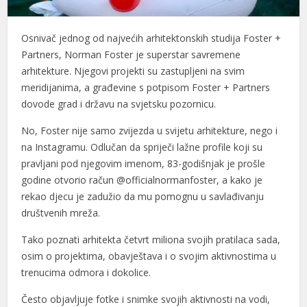
Osnivač jednog od najvećih arhitektonskih studija Foster +
Partners, Norman Foster je superstar savremene
arhitekture. Njegovi projekti su zastupljeni na svim
meridijanima, a građevine s potpisom Foster + Partners
dovode grad i državu na svjetsku pozornicu.
No, Foster nije samo zvijezda u svijetu arhitekture, nego i
na Instagramu. Odlučan da spriječi lažne profile koji su
pravljani pod njegovim imenom, 83-godišnjak je prošle
godine otvorio račun @officialnormanfoster, a kako je
rekao djecu je zadužio da mu pomognu u savlađivanju
društvenih mreža.
Tako poznati arhitekta četvrt miliona svojih pratilaca sada,
osim o projektima, obavještava i o svojim aktivnostima u
trenucima odmora i dokolice.
Često objavljuje fotke i snimke svojih aktivnosti na vodi,