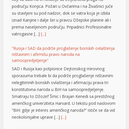
području Konjica. Požari u Ovčarima i na Živašnici juče
su stavljeni su pod nadzor, dok se vatra koja je izbila
iznad Kanjine i dalje širi u pravcu Džepske planine ali i
prema naseljenom području. Pripadnici Profesionalne
vatrogasne […]
[...]
”Rusija i SAD da podrže proglašenje bonskih ovlaštenja
ništavnim i afirmišu pravo naroda na
samoopredjeljenje”
SAD i Rusija kao potpisnice Dejtonskog mirovnog
sporazuma trebale bi da podrže proglašenje ništavnim
nelegitimnih bonskih ovlaštenja i afirmaciju prava tri
konstitutivna naroda u BiH na samoopredjeljenje.
Smatraju to Džozef Šmic i Brajan Kenedi sa prestižnog
američkog univerziteta Harvard. U tekstu pod naslovom
“BiH: gdje je interes američkog naroda?” ističe se da vid
neokolonijalne uprave […]
[...]