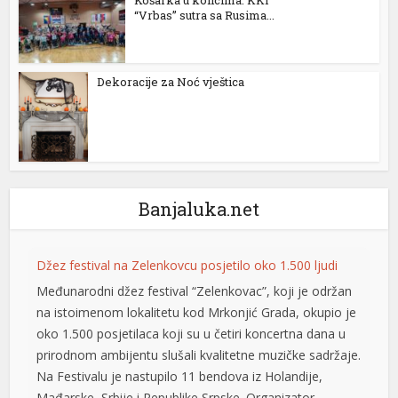
“Vrbas” sutra sa Rusima...
Dekoracije za Noć vještica
Banjaluka.net
Džez festival na Zelenkovcu posjetilo oko 1.500 ljudi
Međunarodni džez festival “Zelenkovac”, koji je održan
na istoimenom lokalitetu kod Mrkonjić Grada, okupio je
oko 1.500 posjetilaca koji su u četiri koncertna dana u
prirodnom ambijentu slušali kvalitetne muzičke sadržaje.
Na Festivalu je nastupilo 11 bendova iz Holandije,
Mađarske, Srbije i Republike Srpske. Organizator