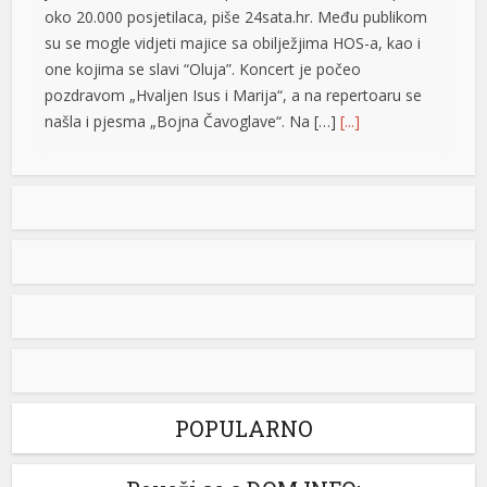
oko 20.000 posjetilaca, piše 24sata.hr. Među publikom
su se mogle vidjeti majice sa obilježjima HOS-a, kao i
one kojima se slavi “Oluja”. Koncert je počeo
pozdravom „Hvaljen Isus i Marija“, a na repertoaru se
našla i pjesma „Bojna Čavoglave“. Na […]
[...]
Gužve na granicama BiH: Duge kolone na više prelaza,
evo gdje se najduže čeka
Saobraćaj se na većini puteva u Republici Srpskoj i
Federaciji BiH odvija redovno, a na graničnim prelazima
pojačan je intenzitet saobraćaja. Duge su kolone vozila
u oba smjera na prelazima Zupci i Novi Grad, a na izlazu
iz zemlje, duge su kolone putničkih vozila na graničnim
prelazima Izačić, Velika Kladuša, Gradiška /Gornji Varoš/,
Gradina, Hum […]
[...]
POPULARNO
Izašao na scenu: Novak Đoković zapjevao sa Vladom
Georgievom u Herceg Novom (VIDEO)
e büyüsü