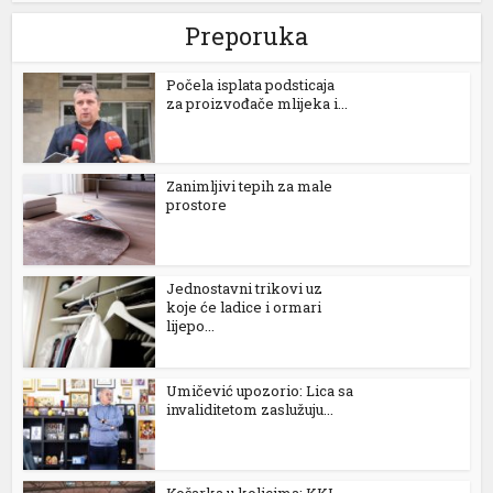
Preporuka
Počela isplata podsticaja
za proizvođače mlijeka i...
Zanimljivi tepih za male
prostore
Jednostavni trikovi uz
koje će ladice i ormari
lijepo...
Umičević upozorio: Lica sa
invaliditetom zaslužuju...
Košarka u kolicima: KKI