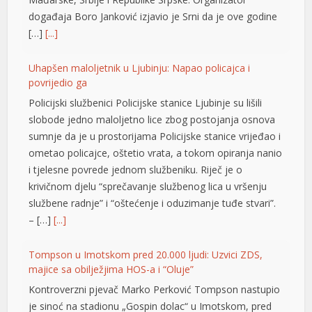
događaja Boro Јanković izjavio je Srni da je ove godine
[…]
[...]
Uhapšen maloljetnik u Ljubinju: Napao policajca i
povrijedio ga
Policijski službenici Policijske stanice Ljubinje su lišili
slobode jedno maloljetno lice zbog postojanja osnova
sumnje da je u prostorijama Policijske stanice vrijeđao i
ometao policajce, oštetio vrata, a tokom opiranja nanio
i tjelesne povrede jednom službeniku. Riječ je o
krivičnom djelu “sprečavanje službenog lica u vršenju
službene radnje” i “oštećenje i oduzimanje tuđe stvari”.
– […]
[...]
Tompson u Imotskom pred 20.000 ljudi: Uzvici ZDS,
majice sa obilježjima HOS-a i “Oluje”
Kontroverzni pjevač Marko Perković Tompson nastupio
hortener
je sinoć na stadionu „Gospin dolac“ u Imotskom, pred