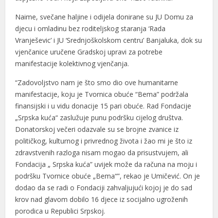
Naime, svečane haljine i odijela donirane su JU Domu za
djecu i omladinu bez roditeljskog staranja ‘Rada
Vranješevic’ i JU ‘Srednjoškolskom centru’ Banjaluka, dok su
vjenčanice uručene Gradskoj upravi za potrebe
l
manifestacije kolektivnog vjenčanja.
l
“Zadovoljstvo nam je što smo dio ove humanitarne
manifestacije, koju je Tvornica obuće “Bema” podržala
finansijski i u vidu donacije 15 pari obuće. Rad Fondacije
„Srpska kuća“ zaslužuje punu podršku cijelog društva.
Donatorskoj večeri odazvale su se brojne zvanice iz
političkog, kulturnog i privrednog života i žao mi je što iz
zdravstvenih razloga nisam mogao da prisustvujem, ali
Fondacija „ Srpska kuća” uvijek može da računa na moju i
podršku Tvornice obuće „Bema“”, rekao je Umičević. On je
dodao da se radi o Fondaciji zahvaljujući kojoj je do sad
krov nad glavom dobilo 16 djece iz socijalno ugroženih
porodica u Republici Srpskoj.