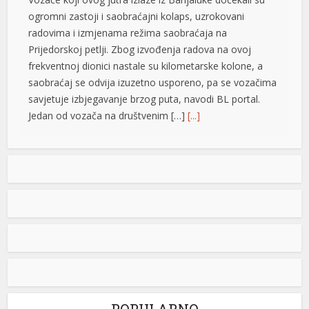
ogromni zastoji i saobraćajni kolaps, uzrokovani
radovima i izmjenama režima saobraćaja na
Prijedorskoj petlji. Zbog izvođenja radova na ovoj
frekventnoj dionici nastale su kilometarske kolone, a
saobraćaj se odvija izuzetno usporeno, pa se vozačima
savjetuje izbjegavanje brzog puta, navodi BL portal.
Jedan od vozača na društvenim […]
[...]
Pripremite kišobrane: Nakon vrelog dana stižu pljuskovi i
grmljavina
Stanovnike Republike Srpske i Bosne i Hercegovine
danas očekuje još jedan veoma topao ljetni dan, ali će
u poslijepodnevnim i večernjim časovima u pojedinim
at
krajevima kišobrani ipak biti potrebni. Prije podne
preovladavaće pretežno sunčano vrijeme, dok se sa
razvojem oblačnosti kasnije tokom dana lokalno
očekuju pljuskovi praćeni grmljavinom. Duvaće slab do
umjeren vjetar sjevernog i […]
[...]
u