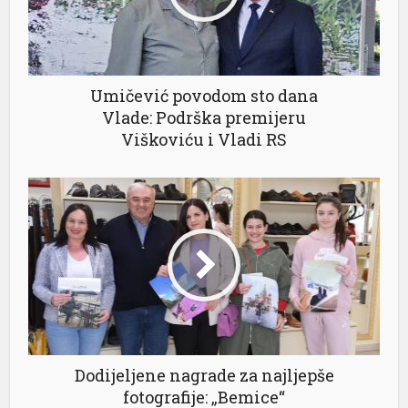
Umičević povodom sto dana
Vlade: Podrška premijeru
Viškoviću i Vladi RS
l
Dodijeljene nagrade za najljepše
fotografije: „Bemice“