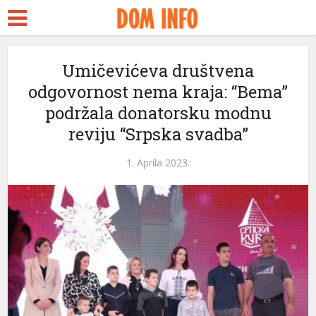
Umičevićeva društvena
odgovornost nema kraja: “Bema”
podržala donatorsku modnu
reviju “Srpska svadba”
1. Aprila 2023.
eri