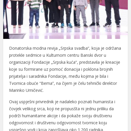
Donatorska modna revija „Srpska svadba“, koja je održana
protekle sedmice u Kulturnom centru Banski dvor u
organizaciji Fondacije „Srpska kuća“, predstavila je kreacije
koje su formirane uz pomoć donacija i poklona brojnih
prijatelja i saradnika Fondacije, među kojima je bila i
Tvornica obuće “Bema”, na čijem je čelu tehnički direktor
Marinko Umičević.
Ovaj uspješni privrednik je nadaleko poznati humanista i
čovjek velikog srca, koji ne propusšta ni jednu priliku da
podrži humanitarne akcije i da pokaže svoju društvenu
odgovornost i društvenu odgovornost tvornice koju
uspješno vodi i koja zapošljava oko 1.200 radnika.