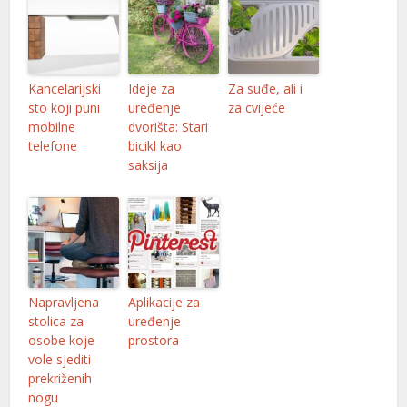
Kancelarijski
Ideje za
Za suđe, ali i
sto koji puni
uređenje
za cvijeće
mobilne
dvorišta: Stari
telefone
bicikl kao
saksija
Napravljena
Aplikacije za
stolica za
uređenje
osobe koje
prostora
vole sjediti
prekriženih
nogu