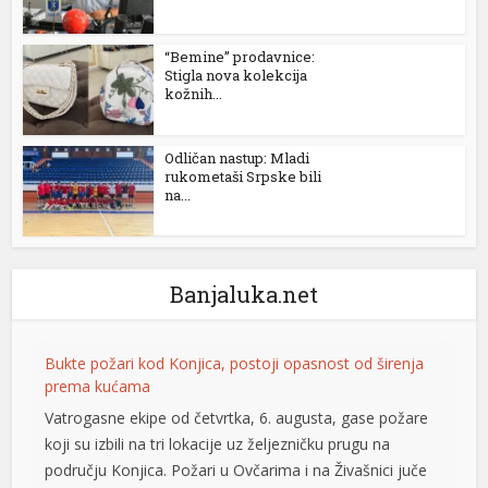
“Bemine” prodavnice:
Stigla nova kolekcija
kožnih...
Odličan nastup: Mladi
rukometaši Srpske bili
na...
l
Banjaluka.net
Bukte požari kod Konjica, postoji opasnost od širenja
prema kućama
Vatrogasne ekipe od četvrtka, 6. augusta, gase požare
koji su izbili na tri lokacije uz željezničku prugu na
području Konjica. Požari u Ovčarima i na Živašnici juče