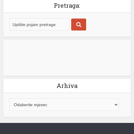
Pretraga:
k shortener
Arhiva