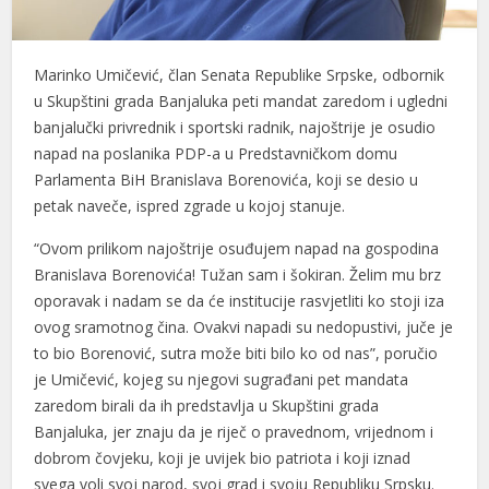
Marinko Umičević, član Senata Republike Srpske, odbornik
u Skupštini grada Banjaluka peti mandat zaredom i ugledni
banjalučki privrednik i sportski radnik, najoštrije je osudio
napad na poslanika PDP-a u Predstavničkom domu
Parlamenta BiH Branislava Borenovića, koji se desio u
petak naveče, ispred zgrade u kojoj stanuje.
“Ovom prilikom najoštrije osuđujem napad na gospodina
Branislava Borenovića! Tužan sam i šokiran. Želim mu brz
oporavak i nadam se da će institucije rasvjetliti ko stoji iza
ovog sramotnog čina. Ovakvi napadi su nedopustivi, juče je
to bio Borenović, sutra može biti bilo ko od nas”, poručio
je Umičević, kojeg su njegovi sugrađani pet mandata
zaredom birali da ih predstavlja u Skupštini grada
Banjaluka, jer znaju da je riječ o pravednom, vrijednom i
dobrom čovjeku, koji je uvijek bio patriota i koji iznad
svega voli svoj narod, svoj grad i svoju Republiku Srpsku.