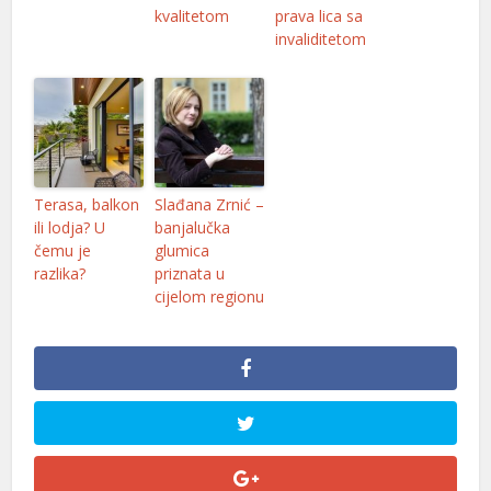
kvalitetom
prava lica sa
invaliditetom
Terasa, balkon
Slađana Zrnić –
ili lodja? U
banjalučka
čemu je
glumica
razlika?
priznata u
cijelom regionu