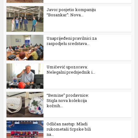
Javor posjetio kompaniju
“Bosankar”: Nova...
Unaprijeđeni pravilnici za
raspodjelu sredstava...
al
Umičević upozorava:
Nelegalni predsjednik i...
“Bemine” prodavnice:
Stigla nova kolekcija
kožnih...
Odličan nastup: Mladi
rukometaši Srpske bili
na...