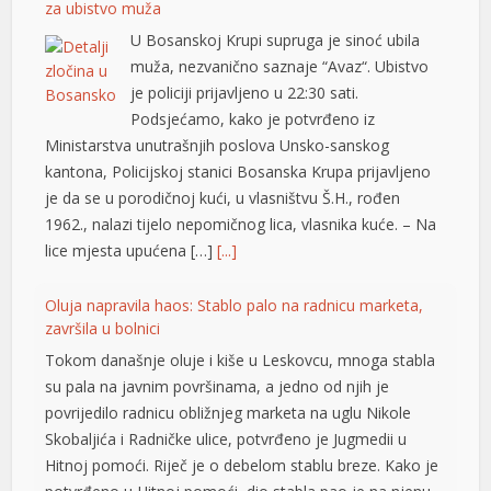
za ubistvo muža
U Bosanskoj Krupi supruga je sinoć ubila
muža, nezvanično saznaje “Avaz“. Ubistvo
je policiji prijavljeno u 22:30 sati.
Podsjećamo, kako je potvrđeno iz
Ministarstva unutrašnjih poslova Unsko-sanskog
kantona, Policijskoj stanici Bosanska Krupa prijavljeno
je da se u porodičnoj kući, u vlasništvu Š.H., rođen
1962., nalazi tijelo nepomičnog lica, vlasnika kuće. – Na
lice mjesta upućena […]
[...]
al
Oluja napravila haos: Stablo palo na radnicu marketa,
završila u bolnici
Tokom današnje oluje i kiše u Leskovcu, mnoga stabla
su pala na javnim površinama, a jedno od njih je
povrijedilo radnicu obližnjeg marketa na uglu Nikole
Skobaljića i Radničke ulice, potvrđeno je Jugmedii u
Hitnoj pomoći. Riječ je o debelom stablu breze. Kako je