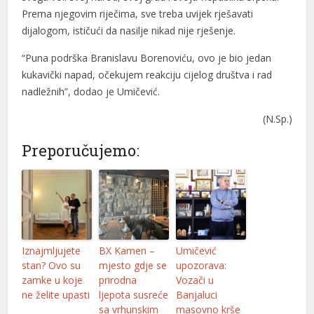
Prema njegovim riječima, sve treba uvijek rješavati
dijalogom, ističući da nasilje nikad nije rješenje.
“Puna podrška Branislavu Borenoviću, ovo je bio jedan
kukavički napad, očekujem reakciju cijelog društva i rad
al
nadležnih”, dodao je Umičević.
al
(N.Sp.)
Preporučujemo:
Iznajmljujete
BX Kamen –
Umičević
stan? Ovo su
mjesto gdje se
upozorava:
zamke u koje
prirodna
Vozači u
ne želite upasti
ljepota susreće
Banjaluci
sa vrhunskim
masovno krše