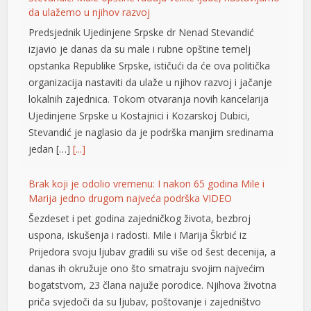
alis 100 mg
da ulažemo u njihov razvoj
agra 2026 fiyatları
Predsjednik Ujedinjene Srpske dr Nenad Stevandić
izjavio je danas da su male i rubne opštine temelj
agra 100 mg fiyat
opstanka Republike Srpske, ističući da će ova politička
ga 100 mg
organizacija nastaviti da ulaže u njihov razvoj i jačanje
lokalnih zajednica. Tokom otvaranja novih kancelarija
rboslot
Ujedinjene Srpske u Kostajnici i Kozarskoj Dubici,
Stevandić je naglasio da je podrška manjim sredinama
tpark
jedan […]
[...]
jobet giriş
Brak koji je odolio vremenu: I nakon 65 godina Mile i
rno
Marija jedno drugom najveća podrška VIDEO
v satın al
Šezdeset i pet godina zajedničkog života, bezbroj
uspona, iskušenja i radosti. Mile i Marija Škrbić iz
tbet
Prijedora svoju ljubav gradili su više od šest decenija, a
danas ih okružuje ono što smatraju svojim najvećim
casino
bogatstvom, 23 člana najuže porodice. Njihova životna
ltonbet
priča svjedoči da su ljubav, poštovanje i zajedništvo