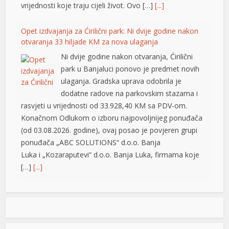
vrijednosti koje traju cijeli život. Ovo […]
[...]
ts10
tsat güncel
Opet izdvajanja za Ćirilični park: Ni dvije godine nakon
otvaranja 33 hiljade KM za nova ulaganja
sonolovont
Ni dvije godine nakon otvaranja, Ćirilični
park u Banjaluci ponovo je predmet novih
sibom
ulaganja. Gradska uprava odobrila je
sinecasino
dodatne radove na parkovskim stazama i
rasvjeti u vrijednosti od 33.928,40 KM sa PDV-om.
bet
Konačnom Odlukom o izboru najpovoljnijeg ponuđača
(od 03.08.2026. godine), ovaj posao je povjeren grupi
andpashabet
ponuđača „ABC SOLUTIONS“ d.o.o. Banja
lanbahis
Luka i „Kozaraputevi“ d.o.o. Banja Luka, firmama koje
[…]
[...]
casino giriş
m izle
Preminuo Drago Galić: Euroherc se oprašta od jednog
od svojih osnivača
riobet
U 73. godini preminuo je Drago Galić iz