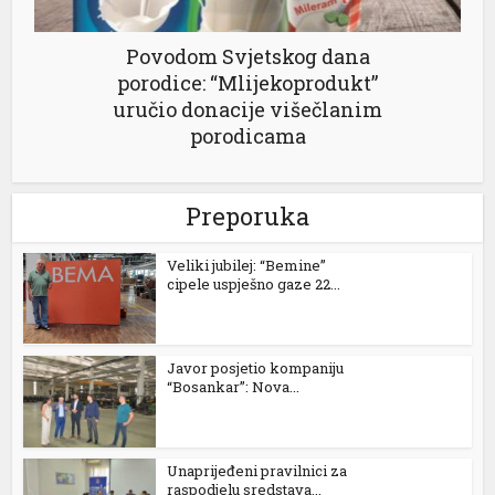
sacasino
Povodom Svjetskog dana
porodice: “Mlijekoprodukt”
rupabet
uručio donacije višečlanim
rsbahis
porodicama
sibom giriş
Preporuka
liganbet
liganbet
Veliki jubilej: “Bemine”
cipele uspješno gaze 22...
sibom
binbet
Javor posjetio kompaniju
liganbet
“Bosankar”: Nova...
sibom giris
Unaprijeđeni pravilnici za
casino giriş
raspodjelu sredstava...