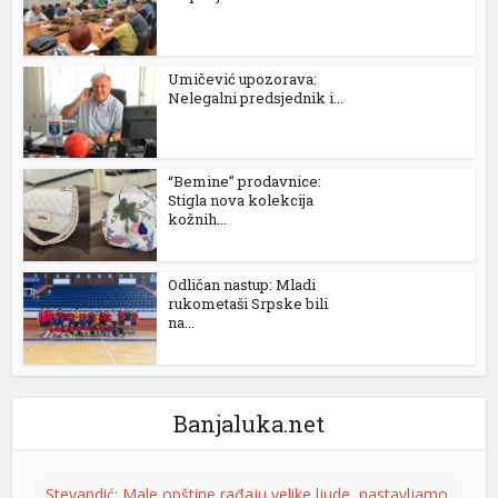
karya escort
karya escort
Umičević upozorava:
Nelegalni predsjednik i...
karya escort
xbet
“Bemine” prodavnice:
jobet
Stigla nova kolekcija
kožnih...
cort bayan
liganbet güncel giriş
Odličan nastup: Mladi
rukometaši Srpske bili
na...
lite yönetim sistemi
agra 100 mg
lis fiyat
Banjaluka.net
agra fiyat
Stevandić: Male opštine rađaju velike ljude, nastavljamo