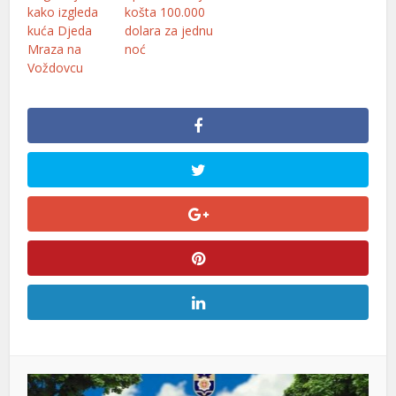
kako izgleda
košta 100.000
kuća Djeda
dolara za jednu
tebet
Mraza na
noć
rno
Voždovcu
casino giriş
sacasino
andpashabet
libet
casino
casino giriş
casino
deni geri getirme büyüsü
sibom