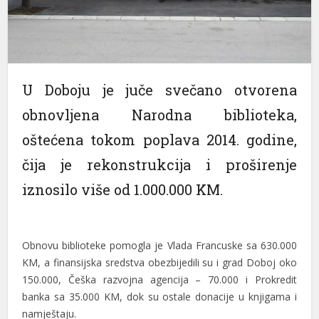
cklink panel
cklink panel
cklink panel
U Doboju je juče svečano otvorena
cklink panel
obnovljena Narodna biblioteka,
cklink panel
oštećena tokom poplava 2014. godine,
cklink panel
čija je rekonstrukcija i proširenje
iznosilo više od 1.000.000 KM.
cklink panel
cklink panel
cklink panel
Obnovu biblioteke pomogla je Vlada Francuske sa 630.000
KM, a finansijska sredstva obezbijedili su i grad Doboj oko
cklink panel
150.000, Češka razvojna agencija – 70.000 i Prokredit
banka sa 35.000 KM, dok su ostale donacije u knjigama i
cklink panel
namještaju.