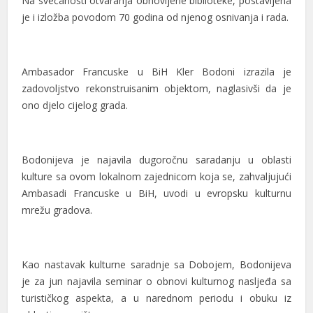
Na svečanosti otvaranja obnovljene biblioteke, postavljena
je i izložba povodom 70 godina od njenog osnivanja i rada.
cklink panel
cklink panel
Ambasador Francuske u BiH Kler Bodoni izrazila je
cklink panel
zadovoljstvo rekonstruisanim objektom, naglasivši da je
cklink panel
ono djelo cijelog grada.
cklink panel
cklink panel
Bodonijeva je najavila dugoročnu saradanju u oblasti
kulture sa ovom lokalnom zajednicom koja se, zahvaljujući
cklink panel
Ambasadi Francuske u BiH, uvodi u evropsku kulturnu
mrežu gradova.
cklink panel
cklink panel
Kao nastavak kulturne saradnje sa Dobojem, Bodonijeva
cklink panel
je za jun najavila seminar o obnovi kulturnog nasljeđa sa
cklink panel
turističkog aspekta, a u narednom periodu i obuku iz