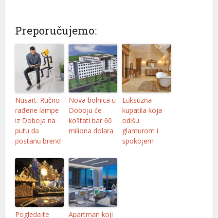
liganbet
tlivo
Preporučujemo:
albahis
albahis
rupabet
Nusart: Ručno
Nova bolnica u
Luksuzna
rupabet
rađene lampe
Doboju će
kupatila koja
iz Doboja na
koštati bar 60
odišu
sibom giris
putu da
miliona dolara
glamurom i
postanu brend
spokojem
sibom giris
tpark
rn money link shortener
rno
Pogledajte
Apartman koji
kabet