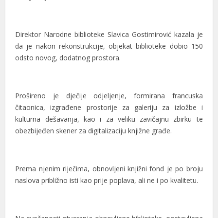
cklink panel
cklink panel
Direktor Narodne biblioteke Slavica Gostimirović kazala je
cklink panel
da je nakon rekonstrukcije, objekat biblioteke dobio 150
odsto novog, dodatnog prostora.
cklink panel
cklink panel
Prošireno je dječije odjeljenje, formirana francuska
cklink satın al
čitaonica, izgrađene prostorije za galeriju za izložbe i
kulturna dešavanja, kao i za veliku zavičajnu zbirku te
cklink satın al
obezbijeđen skener za digitalizaciju knjižne građe.
cklink panel
cklink panel
Prema njenim riječima, obnovljeni knjižni fond je po broju
cklink panel
naslova približno isti kao prije poplava, ali ne i po kvalitetu.
cklink panel
cklink panel