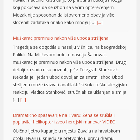
koji pokušava da se izbori sa većim opterećenjem.
Mozak nije sposoban da istovremeno obavlja više
složenih zadataka onako kako mnogi […]
[...]
er
Muškarac preminuo nakon više uboda stršljena
Tragedija se dogodila u naselju Višnjica, na beogradskoj
Paliluli. Na Milićevom brdu, u naselju Šainovac,
muškarac je preminuo nakon više uboda stršljena. Drugi
detalji za sada nisu poznati, piše Telegraf. Stanković:
Nekada je i jedan ubod dovoljan za smrtni ishod Ubod
stršljena može izazvati anafilaktički šok i tešku alergijsku
reakciju. Vladica Stanković, stručnjak za uklanjanje zmija
[…]
[...]
Dramatično spasavanje na Hvaru: Žena se srušila i
poplavila, helikopter izveo herojski manevar VIDEO
Obično ljetno kupanje u mjestu Zavala na hrvatskom
otoku Hvaru u srijedu se pretvorilo u pravu dramu