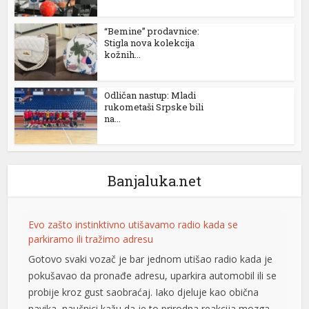
“Bemine” prodavnice:
Stigla nova kolekcija
kožnih...
Odličan nastup: Mladi
rukometaši Srpske bili
na...
Banjaluka.net
Evo zašto instinktivno utišavamo radio kada se
parkiramo ili tražimo adresu
Gotovo svaki vozač je bar jednom utišao radio kada je
pokušavao da pronađe adresu, uparkira automobil ili se
probije kroz gust saobraćaj. Iako djeluje kao obična
navika, naučnici kažu da je to prirodna reakcija mozga