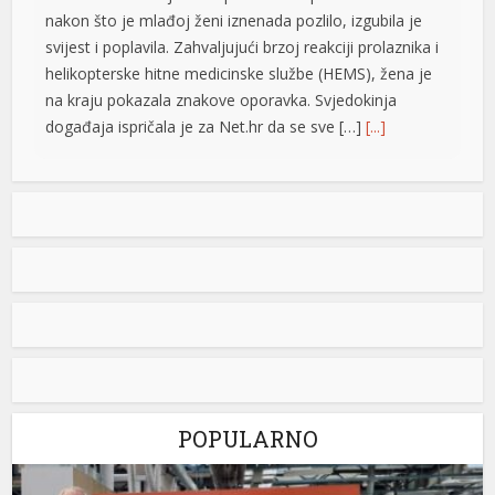
nakon što je mlađoj ženi iznenada pozlilo, izgubila je
svijest i poplavila. Zahvaljujući brzoj reakciji prolaznika i
helikopterske hitne medicinske službe (HEMS), žena je
na kraju pokazala znakove oporavka. Svjedokinja
događaja ispričala je za Net.hr da se sve […]
[...]
üsü
Vučić: Ljudi razumiju koliko je neko uspješan i dobar ako
ga Helez napada
Predsjednik Srbije Aleksdandar Vučić izjavio
je danas da nema ništa protiv toga što su
nadležne službe BiH pratile njegovu
nedavnu posjetu, jer, kako je istakao, to i
jeste njihov posao i naveo da ljudi razumiju koliko je
neko ne samo uspješan već i dobar ako ga napada
ministar odbrane u Savjetu ministara Zukan Helez.
Odgovarajući […]
[...]
POPULARNO
Zašto bi hrana uskoro mogla naglo da poskupi