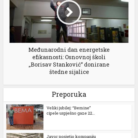
Međunarodni dan energetske
efikasnosti: Osnovnoj školi
„Borisav Stanković“ donirane
štedne sijalice
l
Preporuka
Veliki jubilej: “Bemine”
cipele uspješno gaze 22...
Javor posjetio kompaniju