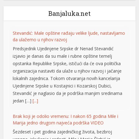
Banjaluka.net
Stevandić: Male opštine rađaju velike ljude, nastavljamo
da ulažemo u njihov razvoj
Predsjednik Ujedinjene Srpske dr Nenad Stevandić
izjavio je danas da su male i rubne opštine temelj
opstanka Republike Srpske, ističući da će ova politička
organizacija nastaviti da ulaže u njihov razvoj i jačanje
lokalnih zajednica. Tokom otvaranja novih kancelarija
Ujedinjene Srpske u Kostajnici i Kozarskoj Dubici,
Stevandić je naglasio da je podrška manjim sredinama
jedan […]
[...]
l
Brak koji je odolio vremenu: I nakon 65 godina Mile i
Marija jedno drugom najveća podrška VIDEO
Šezdeset i pet godina zajedničkog života, bezbroj