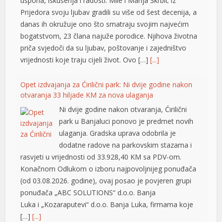
uspona, iskušenja i radosti. Mile i Marija Škrbić iz
Prijedora svoju ljubav gradili su više od šest decenija, a
danas ih okružuje ono što smatraju svojim najvećim
bogatstvom, 23 člana najuže porodice. Njihova životna
priča svjedoči da su ljubav, poštovanje i zajedništvo
vrijednosti koje traju cijeli život. Ovo […]
[...]
Opet izdvajanja za Ćirilični park: Ni dvije godine nakon
otvaranja 33 hiljade KM za nova ulaganja
Ni dvije godine nakon otvaranja, Ćirilični
park u Banjaluci ponovo je predmet novih
ulaganja. Gradska uprava odobrila je
dodatne radove na parkovskim stazama i
rasvjeti u vrijednosti od 33.928,40 KM sa PDV-om.
Konačnom Odlukom o izboru najpovoljnijeg ponuđača
t
(od 03.08.2026. godine), ovaj posao je povjeren grupi
ponuđača „ABC SOLUTIONS“ d.o.o. Banja
Luka i „Kozaraputevi“ d.o.o. Banja Luka, firmama koje
[…]
[...]