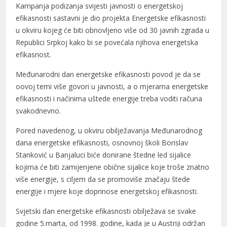
Kampanja podizanja svijesti javnosti o energetskoj
efikasnosti sastavni je dio projekta Energetske efikasnosti
u okviru kojeg će biti obnovljeno više od 30 javnih zgrada u
Republici Srpkoj kako bi se povećala njihova energetska
efikasnost.
Međunarodni dan energetske efikasnosti povod je da se
oovoj temi više govori u javnosti, a o mjerama energetske
efikasnosti i načinima uštede energije treba voditi računa
l
svakodnevno.
l
Pored navedenog, u okviru obilježavanja Međunarodnog
dana energetske efikasnosti, osnovnoj školi Borislav
Stanković u Banjaluci biće donirane štedne led sijalice
kojima će biti zamijenjene obične sijalice koje troše znatno
više energije, s ciljem da se promoviše značaju štede
energije i mjere koje doprinose energetskoj efikasnosti.
Svjetski dan energetske efikasnosti obilježava se svake
godine 5.marta, od 1998. godine, kada je u Austriji održan