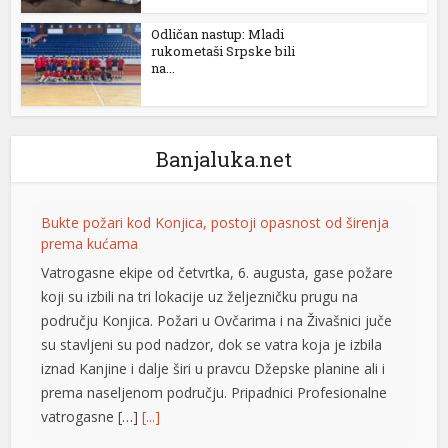
Odličan nastup: Mladi
rukometaši Srpske bili
k
na...
Banjaluka.net
n al
nel
Bukte požari kod Konjica, postoji opasnost od širenja
prema kućama
nel
Vatrogasne ekipe od četvrtka, 6. augusta, gase požare
nel
koji su izbili na tri lokacije uz željezničku prugu na
području Konjica. Požari u Ovčarima i na Živašnici juče
nel
su stavljeni su pod nadzor, dok se vatra koja je izbila
nel
iznad Kanjine i dalje širi u pravcu Džepske planine ali i
prema naseljenom području. Pripadnici Profesionalne
nel
vatrogasne […]
[...]
nel