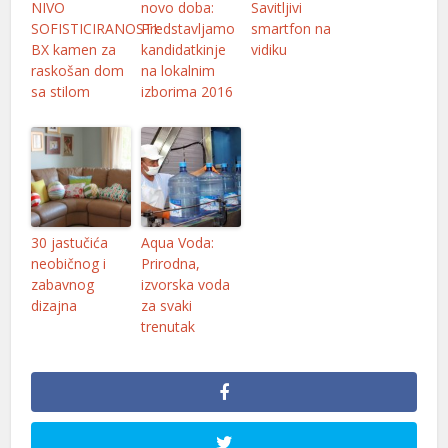
NIVO
novo doba:
Savitljivi
nel
SOFISTICIRANOSTI:
Predstavljamo
smartfon na
BX kamen za
kandidatkinje
vidiku
nel
raskošan dom
na lokalnim
nel
sa stilom
izborima 2016
n al
n al
nel
30 jastučića
Aqua Voda:
nel
neobičnog i
Prirodna,
zabavnog
izvorska voda
nel
dizajna
za svaki
nel
trenutak
nel
nel
nel