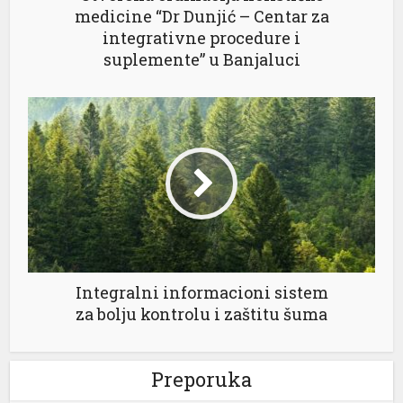
nel
medicine “Dr Dunjić – Centar za
integrativne procedure i
nel
suplemente” u Banjaluci
nel
nel
Integralni informacioni sistem
nel
za bolju kontrolu i zaštitu šuma
nel
nel
Preporuka