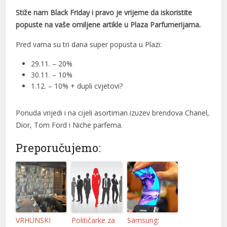
Stiže nam Black Friday i pravo je vrijeme da iskoristite
nel
popuste na vaše omiljene artikle u Plaza Parfumerijama.
nel
Pred vama su tri dana super popusta u Plazi:
nel
29.11. – 20%
30.11. – 10%
nel
1.12. – 10% + dupli cvjetovi?
nel
Ponuda vrijedi i na cijeli asortiman izuzev brendova Chanel,
nel
Dior, Tom Ford i Niche parfema.
nel
Preporučujemo:
nel
nel
nel
nel
VRHUNSKI
Političarke za
Samsung: