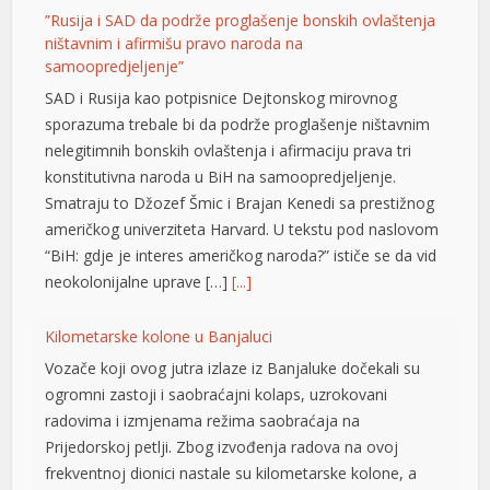
”Rusija i SAD da podrže proglašenje bonskih ovlaštenja
nel
ništavnim i afirmišu pravo naroda na
samoopredjeljenje”
nel
SAD i Rusija kao potpisnice Dejtonskog mirovnog
nel
sporazuma trebale bi da podrže proglašenje ništavnim
nelegitimnih bonskih ovlaštenja i afirmaciju prava tri
nel
konstitutivna naroda u BiH na samoopredjeljenje.
Smatraju to Džozef Šmic i Brajan Kenedi sa prestižnog
nel
američkog univerziteta Harvard. U tekstu pod naslovom
“BiH: gdje je interes američkog naroda?” ističe se da vid
neokolonijalne uprave […]
[...]
nel
Kilometarske kolone u Banjaluci
nel
Vozače koji ovog jutra izlaze iz Banjaluke dočekali su
nel
ogromni zastoji i saobraćajni kolaps, uzrokovani
radovima i izmjenama režima saobraćaja na
nel
Prijedorskoj petlji. Zbog izvođenja radova na ovoj
nel
frekventnoj dionici nastale su kilometarske kolone, a