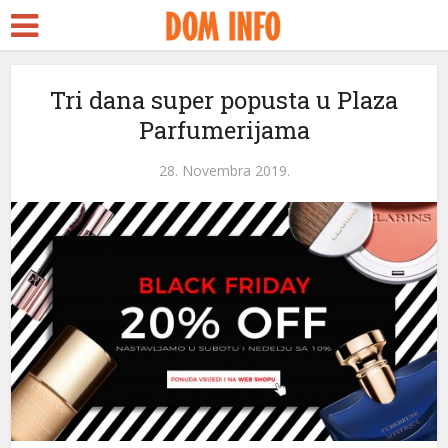
rt
Tri dana super popusta u Plaza
Parfumerijama
ms
nel
28. Novembra 2019.
nel
etleri
nel