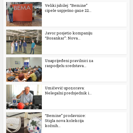
Veliki jubilej: “Bemine”
cipele uspješno gaze 22...
nel
Javor posjetio kompaniju
nel
“Bosankar”: Nova...
nel
nel
Unaprijeđeni pravilnici za
raspodjelu sredstava...
Umičević upozorava:
Nelegalni predsjednik i...
nel
nel
“Bemine” prodavnice:
Stigla nova kolekcija
kožnih...