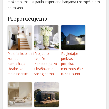
možemo imati kupatila inspirisana banjama i namještajem
od ratana.
l
l
Preporučujemo:
l
l
l
Multifunkcionalni
Proljetno
Pogledajte
l
komad
cvijeće:
prekrasni
namještaja
Koristite ga za
projekat
l
idealan za
ukrašavanje
minimalističke
male hodnike
vašeg doma
kuće u šumi
l
l
l
l