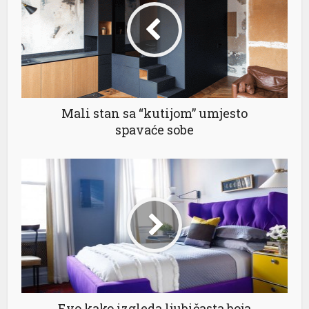
l
l
l
Mali stan sa “kutijom” umjesto
spavaće sobe
el
l
l
Evo kako izgleda ljubičasta boja