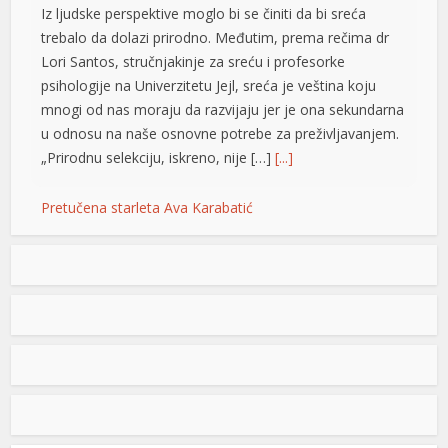
Iz ljudske perspektive moglo bi se činiti da bi sreća
el
trebalo da dolazi prirodno. Međutim, prema rečima dr
Lori Santos, stručnjakinje za sreću i profesorke
el
psihologije na Univerzitetu Jejl, sreća je veština koju
mnogi od nas moraju da razvijaju jer je ona sekundarna
el
u odnosu na naše osnovne potrebe za preživljavanjem.
el
„Prirodnu selekciju, iskreno, nije […]
[...]
l
Pretučena starleta Ava Karabatić
at
Ava Karabatić je danas viđena u Urgentnom centru u
Beogradu, gdje je, prema saznanjima medija, potražila
rt
ljekarsku pomoć zbog vidljivih povreda na glavi i licu.
Ove navode je potvrdila i sama Ava koja je vidno
uznemirena potvrdila da ima povrede, ali i izgovorila
ozbiljne tvrdnje o nasilju koje, kako kaže, već izvijesno
vrijeme trpi od […]
[...]
t
l
Od 18. avgusta u Banjaluci ponovo počinje naplata
POPULARNO