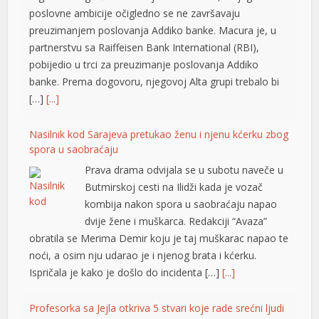
l
poslovne ambicije očigledno se ne završavaju
preuzimanjem poslovanja Addiko banke. Macura je, u
l
partnerstvu sa Raiffeisen Bank International (RBI),
pobijedio u trci za preuzimanje poslovanja Addiko
l
banke. Prema dogovoru, njegovoj Alta grupi trebalo bi
l
[…]
[...]
l
Nasilnik kod Sarajeva pretukao ženu i njenu kćerku zbog
spora u saobraćaju
l
Prava drama odvijala se u subotu naveče u
 al
Butmirskoj cesti na Ilidži kada je vozač
kombija nakon spora u saobraćaju napao
el
dvije žene i muškarca. Redakciji “Avaza”
el
obratila se Merima Demir koju je taj muškarac napao te
noći, a osim nju udarao je i njenog brata i kćerku.
el
Ispričala je kako je došlo do incidenta […]
[...]
el
Profesorka sa Jejla otkriva 5 stvari koje rade srećni ljudi
el