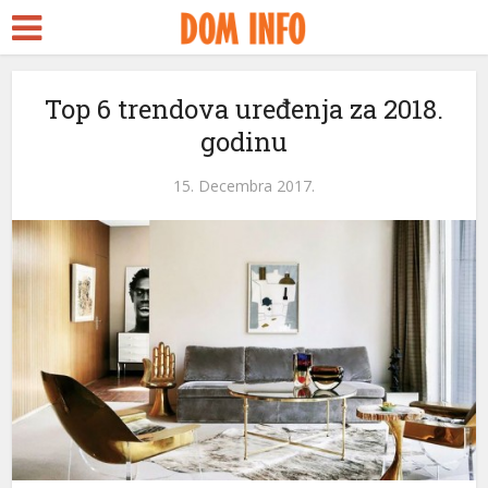
t
Top 6 trendova uređenja za 2018.
godinu
s
l
15. Decembra 2017.
l
tleri
l