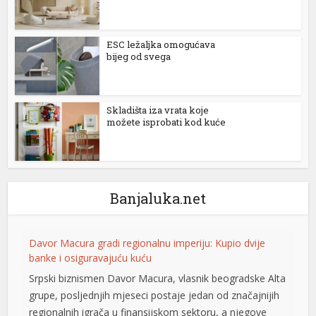
l
ESC ležaljka omogućava
l
bijeg od svega
l
l
Skladišta iza vrata koje
možete isprobati kod kuće
l
l
Banjaluka.net
l
Davor Macura gradi regionalnu imperiju: Kupio dvije
l
banke i osiguravajuću kuću
l
Srpski biznismen Davor Macura, vlasnik beogradske Alta
grupe, posljednjih mjeseci postaje jedan od značajnijih
l
regionalnih igrača u finansijskom sektoru, a njegove