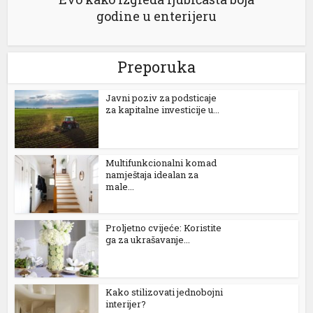
godine u enterijeru
Preporuka
Јavni poziv za podsticaje
za kapitalne investicije u...
 al
l
Multifunkcionalni komad
l
namještaja idealan za
male...
l
Proljetno cvijeće: Koristite
l
ga za ukrašavanje...
l
l
Kako stilizovati jednobojni
interijer?
l