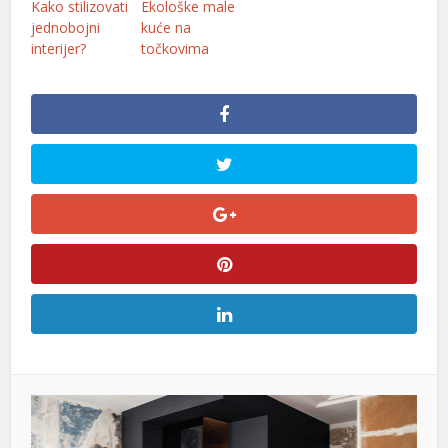
Kako stilizovati
Ekološke male
l
jednobojni
kuće na
interijer?
točkovima
l
el
el
el
el
l