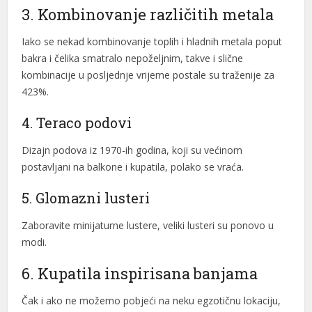
l
3. Kombinovanje različitih metala
l
Iako se nekad kombinovanje toplih i hladnih metala poput
bakra i čelika smatralo nepoželjnim, takve i slične
l
kombinacije u posljednje vrijeme postale su traženije za
 al
423%.
 al
4. Teraco podovi
l
Dizajn podova iz 1970-ih godina, koji su većinom
postavljani na balkone i kupatila, polako se vraća.
l
5. Glomazni lusteri
l
Zaboravite minijaturne lustere, veliki lusteri su ponovo u
l
modi.
l
6. Kupatila inspirisana banjama
l
Čak i ako ne možemo pobjeći na neku egzotičnu lokaciju,
l