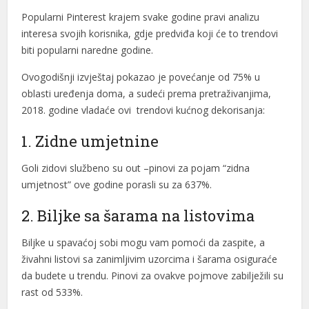
Popularni Pinterest krajem svake godine pravi analizu
l
interesa svojih korisnika, gdje predviđa koji će to trendovi
l
biti popularni naredne godine.
l
Ovogodišnji izvještaj pokazao je povećanje od 75% u
oblasti uređenja doma, a sudeći prema pretraživanjima,
l
2018. godine vladaće ovi trendovi kućnog dekorisanja:
l
1. Zidne umjetnine
l
Goli zidovi službeno su out –pinovi za pojam “zidna
l
umjetnost” ove godine porasli su za 637%.
l
2. Biljke sa šarama na listovima
l
Biljke u spavaćoj sobi mogu vam pomoći da zaspite, a
živahni listovi sa zanimljivim uzorcima i šarama osiguraće
l
da budete u trendu. Pinovi za ovakve pojmove zabilježili su
l
rast od 533%.