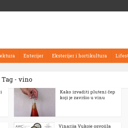
tektura
Enterijer
Eksterijer i hortikultura
Lifes
Tag - vino
i
Kako izvaditi pluteni čep
koji je završio u vinu
Vinarija Vukoje osvojila