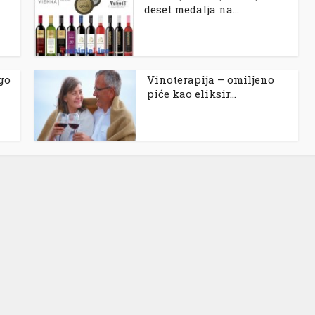
deset medalja na...
go
Vinoterapija – omiljeno
piće kao eliksir...