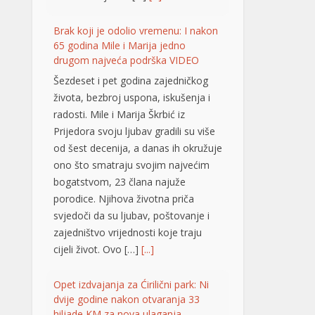
ono što smatraju svojim najvećim
bogatstvom, 23 člana najuže
porodice. Njihova životna priča
svjedoči da su ljubav, poštovanje i
zajedništvo vrijednosti koje traju
cijeli život. Ovo […]
[...]
Opet izdvajanja za Ćirilični park: Ni
dvije godine nakon otvaranja 33
hiljade KM za nova ulaganja
Ni dvije godine nakon
otvaranja, Ćirilični park u
Banjaluci ponovo je
predmet novih ulaganja.
Gradska uprava odobrila je dodatne
radove na parkovskim stazama i
rasvjeti u vrijednosti od 33.928,40
KM sa PDV-om. Konačnom