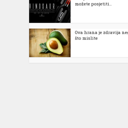
možete posjetiti...
anel
anel
anel
Ova hrana je zdravija ne
što mislite
anel
anel
anel
anel
anel
anel
anel
anel