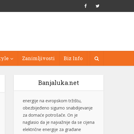
tyle
Zanimljivosti
Biz Info
Banjaluka.net
Stevandić: Male opštine rađaju velike
ljude, nastavljamo da ulažemo u
njihov razvoj
Predsjednik Ujedinjene Srpske dr
Nenad Stevandić izjavio je danas da