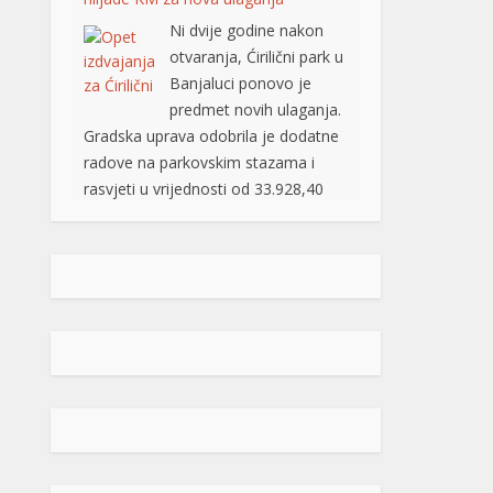
Odlukom o izboru najpovoljnijeg
ponuđača (od 03.08.2026. godine),
ovaj posao je povjeren grupi
ponuđača „ABC SOLUTIONS“ d.o.o.
Banja Luka i „Kozaraputevi“ d.o.o.
Banja Luka, firmama koje […]
[...]
Preminuo Drago Galić: Euroherc se
oprašta od jednog od svojih
osnivača
U 73. godini preminuo je
Drago Galić iz Širokog
Brijega, jedan od
osnivača Euroherca te
dugogodišnji rukovodioca u sektoru
osiguranja. Drago Galić rođen je
1954. godine u Ljubotićima, a veći
dio života proveo je u Širokom
Brijegu. U Euroherc je došao s