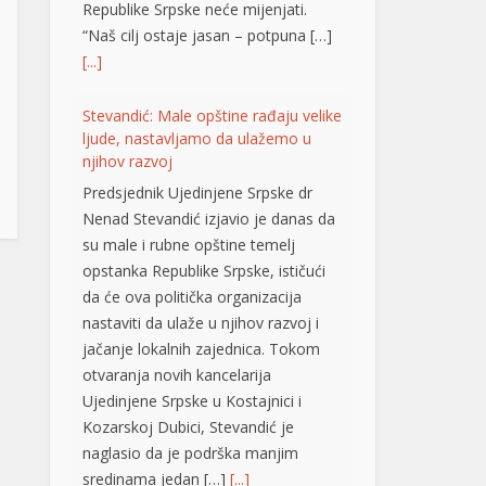
su male i rubne opštine temelj
opstanka Republike Srpske, ističući
da će ova politička organizacija
nastaviti da ulaže u njihov razvoj i
jačanje lokalnih zajednica. Tokom
otvaranja novih kancelarija
Ujedinjene Srpske u Kostajnici i
Kozarskoj Dubici, Stevandić je
naglasio da je podrška manjim
sredinama jedan […]
[...]
Brak koji je odolio vremenu: I nakon
65 godina Mile i Marija jedno
drugom najveća podrška VIDEO
Šezdeset i pet godina zajedničkog
života, bezbroj uspona, iskušenja i
radosti. Mile i Marija Škrbić iz
Prijedora svoju ljubav gradili su više
od šest decenija, a danas ih okružuje