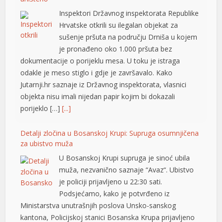
je pronađeno oko 1.000 pršuta bez
dokumentacije o porijeklu mesa. U toku je istraga
klink panel
odakle je meso stiglo i gdje je završavalo. Kako
klink panel
Jutarnji.hr saznaje iz Državnog inspektorata, vlasnici
objekta nisu imali nijedan papir kojim bi dokazali
klink panel
porijeklo […]
[...]
klink panel
Detalji zločina u Bosanskoj Krupi: Supruga osumnjičena
klink panel
za ubistvo muža
U Bosanskoj Krupi supruga je sinoć ubila
klink panel
muža, nezvanično saznaje “Avaz“. Ubistvo
klink panel
je policiji prijavljeno u 22:30 sati.
Podsjećamo, kako je potvrđeno iz
klink panel
Ministarstva unutrašnjih poslova Unsko-sanskog
kantona, Policijskoj stanici Bosanska Krupa prijavljeno
klink panel
je da se u porodičnoj kući, u vlasništvu Š.H., rođen
klink panel
1962., nalazi tijelo nepomičnog lica, vlasnika kuće. – Na
lice mjesta upućena […]
[...]
klink panel