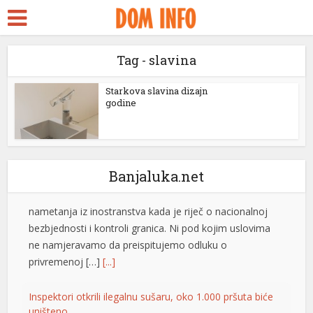
ara Escort
k ifşa
Rim odbacio ultimatum Madrida zbog graničnih kontrola
Tag - slavina
idy
Italijanska vlada saopštila je da ne prihvata nikakve
ckstreams
Starkova slavina dizajn
ultimatume Španije u vezi sa odlukom Rima da uvede
godine
granične kontrole usljed migrantske krize u španskoj
klink panel
enklavi Seuta. – Italija ne prihvata ultimatume niti
nametanja iz inostranstva kada je riječ o nacionalnoj
klink panel
bezbjednosti i kontroli granica. Ni pod kojim uslovima
klink paketleri
Banjaluka.net
ne namjeravamo da preispitujemo odluku o
privremenoj […]
[...]
klink
klink
Inspektori otkrili ilegalnu sušaru, oko 1.000 pršuta biće
uništeno
klink
Inspektori Državnog inspektorata Republike
klink
Hrvatske otkrili su ilegalan objekat za
sušenje pršuta na području Drniša u kojem
klink panel