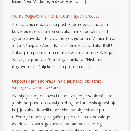
Predstavnici rudara nisu postigli dogovor, a naredni
klink panel
korak biće protesti koji su zakazani za petak ispred
klink panel
zgrade Zavoda zdravstvenog osiguranja u Zenici. Kako
je za N1 izjavio Abdel Fazlić iz Sindikata radnika RMU
klink panel
Kakanj, na protestima će učestvovati rudari iz Kaknja i
Breze, uz podršku Granskog sindikata. “Ništa nije
klink panel
dogovoreno. Dalji koraci su protesti u […]
[...]
klink panel
Uspostavljen saobraćaj na bijeljinskoj obilaznici,
klink panel
vatrogasci ostaju dežurati
klink panel
Na bijeljinskoj obilaznici uspostavljen je saobraćaj koji
je bio potpuno obustavljen zbog požara niskog rastinja
klink panel
koji je zahvatio veliku površinu sa obje strane puta,
klink panel
rečeno je u policiji. U gašenju požara učestvovalo je
dvadesetak vatrogasaca sa sedam vozila. Zbog
klink panel
opasnosti da vjetar ponovo razbukta vatru, na terenu će
ostati da dežura jedno vatrogasno vozilo. Podsjetimo,
klink panel
[…]
[...]