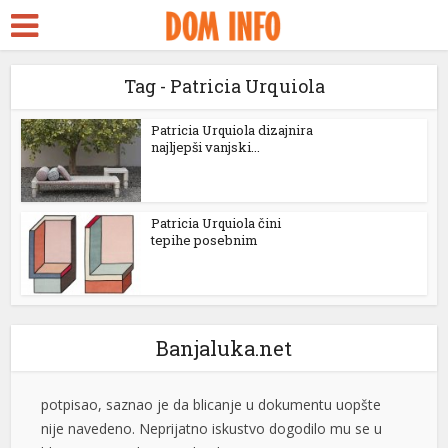
ara Escort
k Seks
Tag - Patricia Urquiola
idy
ackstreams
Patricia Urquiola dizajnira
najljepši vanjski...
klink panel
klink panel
Patricia Urquiola čini
Srbin kažnjen u Grčkoj: Blicao vozačima, pa dobio kaznu
tepihe posebnim
klink paketleri
Srpski turista Aleksandar tvrdi da je tokom vožnje kroz
Grčku kažnjen sa 240 evra nakon što je blicanjem
klink
upozoravao druge vozače na policijsku kontrolu.
klink
Međutim, kada je kasnije dobio prevod zapisnika koji je
Banjaluka.net
potpisao, saznao je da blicanje u dokumentu uopšte
klink
nije navedeno. Neprijatno iskustvo dogodilo mu se u
blizini Nea Mudanje, a detalje je […]
[...]
klink
klink
Nema dogovora u FBiH, rudari najavili protest