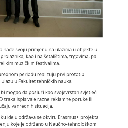
a nađe svoju primjenu na ulazima u objekte u
 prolaznika, kao i na šetalištima, trgovima, pa
velikim muzičkim festivalima.
narednom periodu realizuju prvi prototip
ulazu u Fakultet tehničkih nauka.
i mogao da posluži kao svojevrstan svjetleći
 traka ispisivale razne reklamne poruke ili
čaju vanrednih situacija.
sku ideju održava se okviru Erasmus+ projekta
enju koje je održano u Naučno-tehnološkom