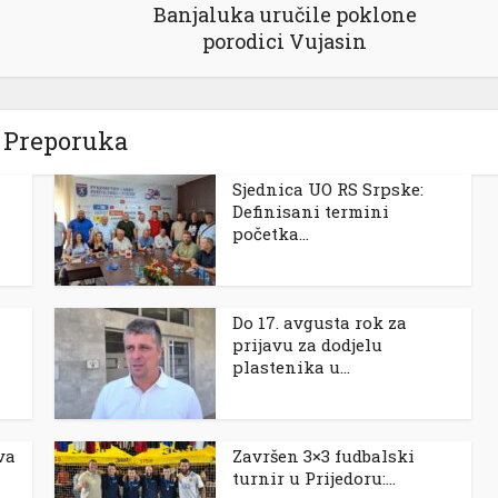
Banjaluka uručile poklone
porodici Vujasin
Preporuka
Sjednica UO RS Srpske:
Definisani termini
početka...
Do 17. avgusta rok za
prijavu za dodjelu
plastenika u...
va
Završen 3×3 fudbalski
turnir u Prijedoru:...