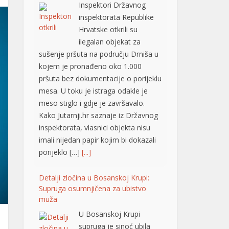
ilegalan objekat za
sušenje pršuta na području Drniša u
kojem je pronađeno oko 1.000
pršuta bez dokumentacije o porijeklu
mesa. U toku je istraga odakle je
meso stiglo i gdje je završavalo.
Kako Jutarnji.hr saznaje iz Državnog
inspektorata, vlasnici objekta nisu
imali nijedan papir kojim bi dokazali
porijeklo […]
[...]
Detalji zločina u Bosanskoj Krupi:
Supruga osumnjičena za ubistvo
muža
U Bosanskoj Krupi
supruga je sinoć ubila
muža, nezvanično
saznaje “Avaz“. Ubistvo