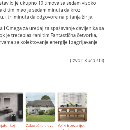
stavilo je ukupno 10 timova sa sedam visoko
vaki tim imao je sedam minuta da kroz
u, i tri minuta da odgovore na pitanja žirija.
fa i Omega za uređaj za spašavanje davljenika sa
k je trećeplasirani tim Fantastična četvorka,
ervama za kolektovanje energije i zagrijavanje
(Izvor: Kuća stil)
ijator koji
Zakoračite u ovu
Veliki trpezarijski