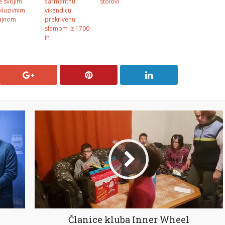
je svojim
šarmantnu
stolovi
kluzivnim
vikendicu
ajnom
prekrivenu
slamom iz 1700-
ih
Članice kluba Inner Wheel