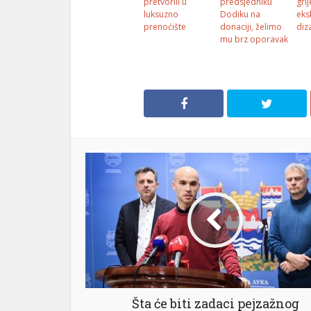
pretvorili u
predsjedniku
gri
luksuzno
Dodiku na
eks
prenoćište
donaciji, želimo
diz
mu brz oporavak
Šta će biti zadaci pejzažnog