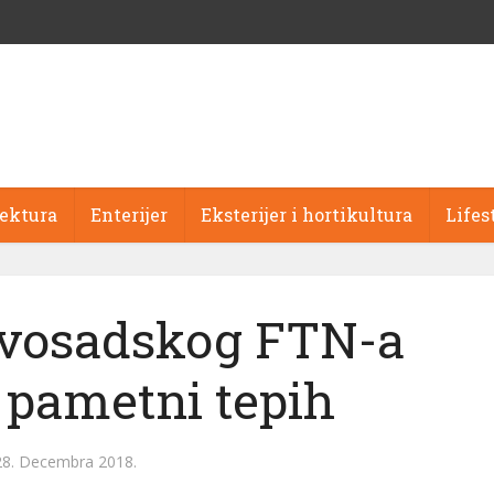
tektura
Enterijer
Eksterijer i hortikultura
Lifes
ovosadskog FTN-a
i pametni tepih
28. Decembra 2018.