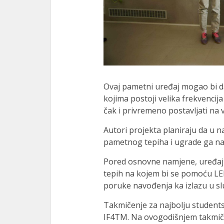
Ovaj pametni uređaj mogao bi d
kojima postoji velika frekvencija
čak i privremeno postavljati na 
Autori projekta planiraju da u 
pametnog tepiha i ugrade ga na 
Pored osnovne namjene, uređaj b
tepih na kojem bi se pomoću LED
poruke navođenja ka izlazu u slu
Takmičenje za najbolju student
IF4TM. Na ovogodišnjem takmič