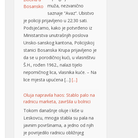
je policiji prijavljeno u 22:30 sati.
Podsjećamo, kako je potvrđeno iz
Ministarstva unutrašnjih poslova
Unsko-sanskog kantona, Policijskoj
stanici Bosanska Krupa prijavljeno je
da se u porodičnoj kući, u vlasništvu
Š.H., rođen 1962., nalazi tijelo
nepomičnog lica, vlasnika kuće. – Na
lice mjesta upućena […]
[...]
Oluja napravila haos: Stablo palo na
radnicu marketa, završila u bolnici
Tokom današnje oluje i kiše u
Leskovcu, mnoga stabla su pala na
javnim površinama, a jedno od njih
je povrijedilo radnicu obližnjeg
marketa na uglu Nikole Skobaljića i
Radničke ulice, potvrđeno je
Jugmedii u Hitnoj pomoći. Riječ je o