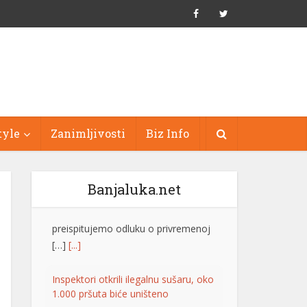
tyle
Zanimljivosti
Biz Info
Banjaluka.net
Inspektori otkrili ilegalnu sušaru, oko
1.000 pršuta biće uništeno
Inspektori Državnog
inspektorata Republike
Hrvatske otkrili su