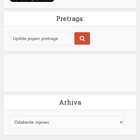
su
Pretraga:
su
su
Arhiva