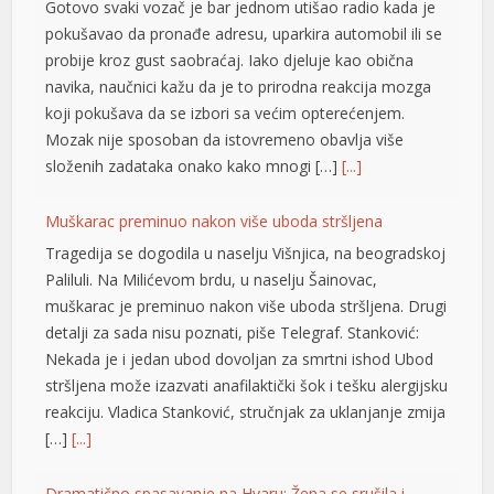
Gotovo svaki vozač je bar jednom utišao radio kada je
pokušavao da pronađe adresu, uparkira automobil ili se
probije kroz gust saobraćaj. Iako djeluje kao obična
navika, naučnici kažu da je to prirodna reakcija mozga
koji pokušava da se izbori sa većim opterećenjem.
Mozak nije sposoban da istovremeno obavlja više
složenih zadataka onako kako mnogi […]
[...]
Muškarac preminuo nakon više uboda stršljena
Tragedija se dogodila u naselju Višnjica, na beogradskoj
al
Paliluli. Na Milićevom brdu, u naselju Šainovac,
muškarac je preminuo nakon više uboda stršljena. Drugi
detalji za sada nisu poznati, piše Telegraf. Stanković:
Nekada je i jedan ubod dovoljan za smrtni ishod Ubod
stršljena može izazvati anafilaktički šok i tešku alergijsku
reakciju. Vladica Stanković, stručnjak za uklanjanje zmija
[…]
[...]
Dramatično spasavanje na Hvaru: Žena se srušila i