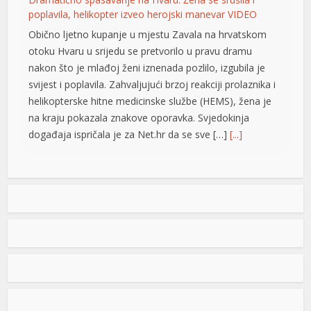
poplavila, helikopter izveo herojski manevar VIDEO
Obično ljetno kupanje u mjestu Zavala na hrvatskom
otoku Hvaru u srijedu se pretvorilo u pravu dramu
nakon što je mlađoj ženi iznenada pozlilo, izgubila je
svijest i poplavila. Zahvaljujući brzoj reakciji prolaznika i
helikopterske hitne medicinske službe (HEMS), žena je
na kraju pokazala znakove oporavka. Svjedokinja
događaja ispričala je za Net.hr da se sve […]
[...]
t
Vučić: Ljudi razumiju koliko je neko uspješan i dobar ako
ga Helez napada
t
Predsjednik Srbije Aleksdandar Vučić izjavio
je danas da nema ništa protiv toga što su
nadležne službe BiH pratile njegovu
nedavnu posjetu, jer, kako je istakao, to i
jeste njihov posao i naveo da ljudi razumiju koliko je
neko ne samo uspješan već i dobar ako ga napada
ministar odbrane u Savjetu ministara Zukan Helez.