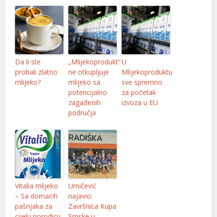
Da li ste
„Mlijekoprodukt“
U
probali zlatno
ne otkupljuje
Mlijekoproduktu
mlijeko?
mlijeko sa
sve spremno
potencijalno
za početak
zagađenih
izvoza u EU
područja
Vitalia mlijeko
Umičević
– Sa domaćih
najavio:
pašnjaka za
Završnica Kupa
cijelu porodicu
Srpske u