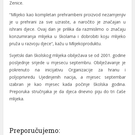
Zenice.
“Mlijeko kao kompletan prehrambeni proizvod nezamjenjiv
je u prehrani za sve uzraste, a naročito je značajan u
ishrani djece. Ovaj dan je prilika da razmislimo o značaju
konzumiranja mlijeka u školama i dobrobiti koju mlijeko
al
pruža u razvoju djece“, kažu u Mlijekoproduktu.
al
Svjetski dan školskog mlijeka obilježava se od 2001. godine
posljednje srijede u mjesecu septembru. Obilježavanje je
pokrenuto na inicijativu Organizacije za hranu i
poljoprivredu Ujedinjenih nacija, a mjesec septembar
izabran je kao mjesec kada počinje školska godina.
Preporuka stručnjaka je da djeca dnevno piju do tri čaše
mlijeka.
Preporučujemo: