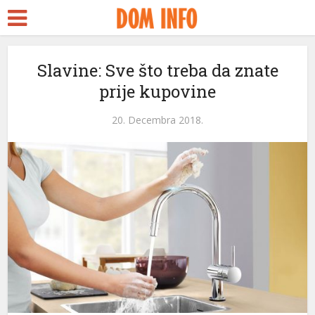
t
Slavine: Sve što treba da znate
prije kupovine
l
20. Decembra 2018.
l
leri
l