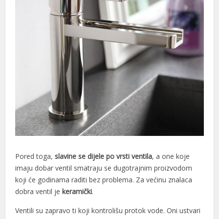
 al
l
l
l
Pored toga,
slavine se dijele po vrsti ventila
, a one koje
l
imaju dobar ventil smatraju se dugotrajnim proizvodom
l
koji će godinama raditi bez problema. Za većinu znalaca
dobra ventil je
keramički
.
l
Ventili su zapravo ti koji kontrolišu protok vode. Oni ustvari
l