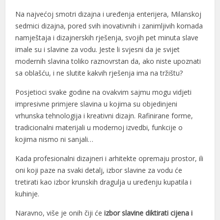
Na najvećoj smotri dizajna i uređenja enterijera, Milanskoj
l
sedmici dizajna, pored svih inovativnih i zanimljivih komada
l
namještaja i dizajnerskih rješenja, svojih pet minuta slave
imale su i slavine za vodu. Jeste li svjesni da je svijet
l
modernih slavina toliko raznovrstan da, ako niste upoznati
l
sa oblašću, i ne slutite kakvih rješenja ima na tržištu?
l
Posjetioci svake godine na ovakvim sajmu mogu vidjeti
impresivne primjere slavina u kojima su objedinjeni
l
vrhunska tehnologija i kreativni dizajn. Rafinirane forme,
tradicionalni materijali u modernoj izvedbi, funkcije o
l
kojima nismo ni sanjali…
l
Kada profesionalni dizajneri i arhitekte opremaju prostor, ili
l
oni koji paze na svaki detalj, izbor slavine za vodu će
tretirati kao izbor krunskih dragulja u uređenju kupatila i
l
kuhinje.
l
Naravno, više je onih čiji će
izbor slavine diktirati cijena i