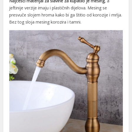
Najčešći materijal za slavine za kupatilo je mesing
, a
l
jeftinije verzije imaju i plastičnih dijelova. Mesing se
presvuče slojem hroma kako bi ga štitio od korozije i mrlja.
l
Bez tog sloja mesing korozira i tamni.
l
l
l
l
 al
l
l
l
l
l