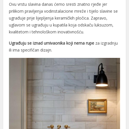
Ovu vrstu slavina danas ćemo sresti znatno rjeđe jer
prilikom pravljenja vodinstalacione mreže i tijelo slavine se
rt
ugrađuje prije lijepljenja keramičkih pločica. Zapravo,
uglavom se ugrađuju u kupatila koja odskaču luksuzom,
kvalitetom i tehnološkom inovativnošću.
Ugrađuju se iznad umivaonika koji nema rupe
za izgradnju
ili ima specifičan dizajn.