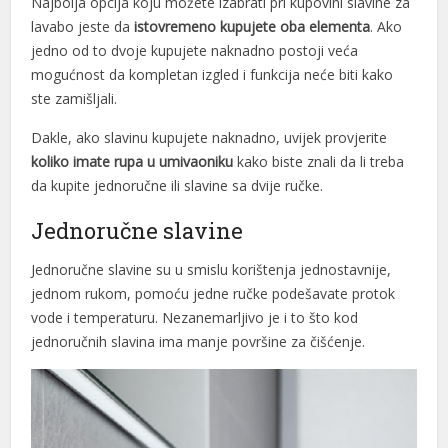
Najbolja opcija koju možete izabrati pri kupovini slavine za
l
lavabo jeste da
istovremeno kupujete oba elementa
. Ako
jedno od to dvoje kupujete naknadno postoji veća
mogućnost da kompletan izgled i funkcija neće biti kako
ste zamišljali.
Dakle, ako slavinu kupujete naknadno, uvijek provjerite
koliko imate rupa u umivaoniku
kako biste znali da li treba
da kupite jednoručne ili slavine sa dvije ručke.
Jednoručne slavine
t
Jednoručne slavine su u smislu korištenja jednostavnije,
jednom rukom, pomoću jedne ručke podešavate protok
vode i temperaturu. Nezanemarljivo je i to što kod
iyat
jednoručnih slavina ima manje površine za čišćenje.
t
su