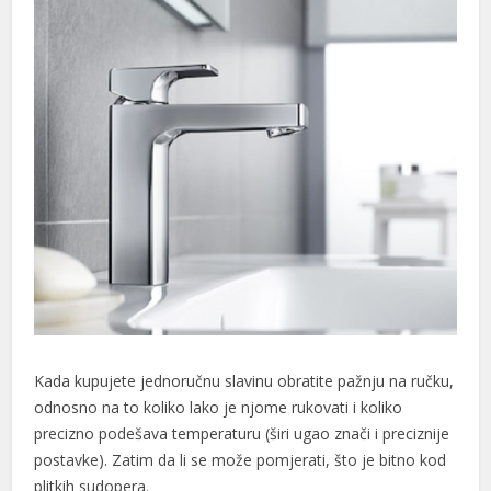
su
su
su
Kada kupujete jednoručnu slavinu obratite pažnju na ručku,
odnosno na to koliko lako je njome rukovati i koliko
precizno podešava temperaturu (širi ugao znači i preciznije
postavke). Zatim da li se može pomjerati, što je bitno kod
plitkih sudopera.