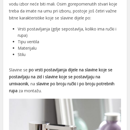
vodu izbor neće biti mali. Osim gorepomenutih stvari koje
treba da imate na umu pri izboru, postoje još četiri važne
bitne karakteristike koje se slavine dijele po:
l
Vrsti postavljanja (gdje sepostavlja, koliko ima ručki i
l
rupa)
Tipu ventila
l
Materijalu
Stilu
l
Slavine se
po vrsti postavljanja dijele na
slavine koje se
postavljaju na zid i slavine koje se postavljaju na
umivaonik
, na
slavine po broju ručki i po broju potrebnih
rupa
za montažu.
l
l