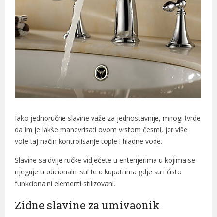
etirme büyüsü
um
Iako jednoručne slavine važe za jednostavnije, mnogi tvrde
da im je lakše manevrisati ovom vrstom česmi, jer više
vole taj način kontrolisanje tople i hladne vode.
bet giriş
Slavine sa dvije ručke vidjećete u enterijerima u kojima se
njeguje tradicionalni stil te u kupatilima gdje su i čisto
funkcionalni elementi stilizovani.
Zidne slavine za umivaonik