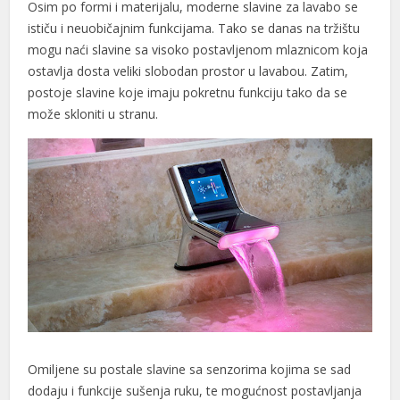
Osim po formi i materijalu, moderne slavine za lavabo se
m sistemi
ističu i neuobičajnim funkcijama. Tako se danas na tržištu
mogu naći slavine sa visoko postavljenom mlaznicom koja
g
ostavlja dosta veliki slobodan prostor u lavabou. Zatim,
postoje slavine koje imaju pokretnu funkciju tako da se
može skloniti u stranu.
yatları
 fiyat
Omiljene su postale slavine sa senzorima kojima se sad
dodaju i funkcije sušenja ruku, te mogućnost postavljanja