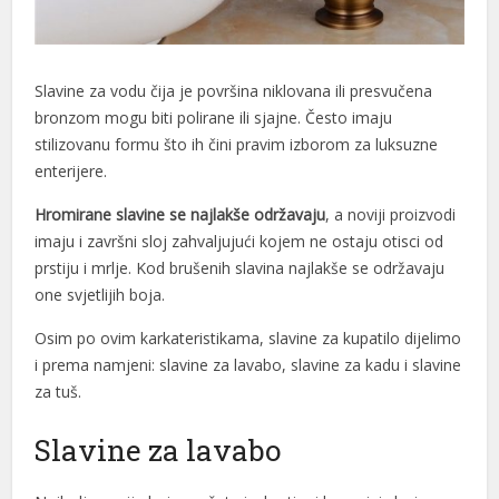
l
l
Slavine za vodu čija je površina niklovana ili presvučena
bronzom mogu biti polirane ili sjajne. Često imaju
l
stilizovanu formu što ih čini pravim izborom za luksuzne
l
enterijere.
l
Hromirane slavine se najlakše održavaju
, a noviji proizvodi
imaju i završni sloj zahvaljujući kojem ne ostaju otisci od
at
prstiju i mrlje. Kod brušenih slavina najlakše se održavaju
one svjetlijih boja.
rt
Osim po ovim karkateristikama, slavine za kupatilo dijelimo
i prema namjeni: slavine za lavabo, slavine za kadu i slavine
za tuš.
t
Slavine za lavabo
l