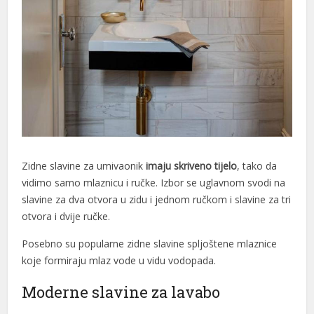
t
t
Zidne slavine za umivaonik
imaju skriveno tijelo
, tako da
vidimo samo mlaznicu i ručke. Izbor se uglavnom svodi na
t
slavine za dva otvora u zidu i jednom ručkom i slavine za tri
otvora i dvije ručke.
Posebno su popularne zidne slavine spljoštene mlaznice
koje formiraju mlaz vode u vidu vodopada.
Moderne slavine za lavabo
cel giriş