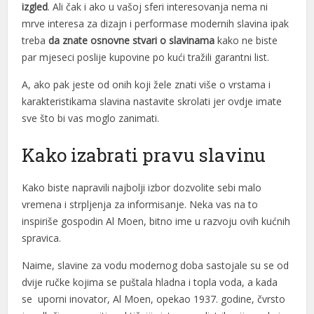
izgled
. Ali čak i ako u vašoj sferi interesovanja nema ni
l
mrve interesa za dizajn i performase modernih slavina ipak
l
treba
da znate osnovne stvari o slavinama
kako ne biste
par mjeseci poslije kupovine po kući tražili garantni list.
l
A, ako pak jeste od onih koji žele znati više o vrstama i
 al
karakteristikama slavina nastavite skrolati jer ovdje imate
 al
sve što bi vas moglo zanimati.
l
Kako izabrati pravu slavinu
l
Kako biste napravili najbolji izbor dozvolite sebi malo
l
vremena i strpljenja za informisanje. Neka vas na to
inspiriše gospodin Al Moen, bitno ime u razvoju ovih kućnih
l
spravica.
l
Naime, slavine za vodu modernog doba sastojale su se od
l
dvije ručke kojima se puštala hladna i topla voda, a kada
se uporni inovator, Al Moen, opekao 1937. godine, čvrsto
l