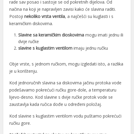
rade sav posao i sastoje se od pokretnih dijelova. Od
načina na koji je napravljen zavisi kako će slavina raditi.
l
Postoji
nekoliko vrsta ventila
, a najčešći su kuglasti i s
l
keramičkim diskovima.
l
Slavine sa keramičkim dioskovima
mogu imati jednu ili
dvije ručke
l
slavine s kuglastim ventilom
imaju jednu ručku
l
Obje vrste, s jednom ručkom, mogu izgledati isto, a razlika
je u korištenju.
l
Kod jednoručnih slavina sa diskovima jačinu protoka vode
podešavamo pokrećući ručku gore-dole, a temperaturu
l
lijevo-desno. Kod slavine s dvije ručke protok vode se
l
zaustavlja kada ručica dođe u određeni položaj.
l
Kod slavine s kuglastim ventilom vodu puštamo pokrećući
ručku gore.
l