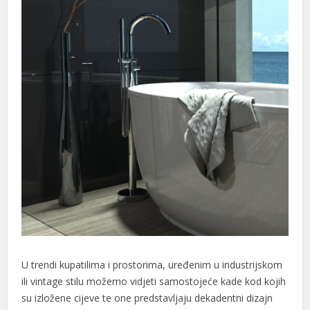
U trendi kupatilima i prostorima, uređenim u industrijskom
ili vintage stilu možemo vidjeti samostojeće kade kod kojih
su izložene cijeve te one predstavljaju dekadentni dizajn