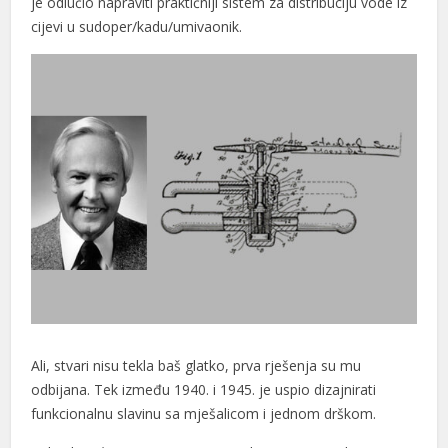
je odlučio napraviti praktičniji sistem za distribuciju vode iz
cijevi u sudoper/kadu/umivaonik.
l
l
l
l
l
l
l
l
l
Ali, stvari nisu tekla baš glatko, prva rješenja su mu
l
odbijana. Tek između 1940. i 1945. je uspio dizajnirati
funkcionalnu slavinu sa mješalicom i jednom drškom.
l