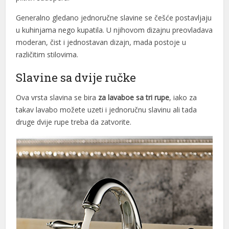
Generalno gledano jednoručne slavine se češće postavljaju
u kuhinjama nego kupatila. U njihovom dizajnu preovladava
moderan, čist i jednostavan dizajn, mada postoje u
nk shortener
različitim stilovima.
Slavine sa dvije ručke
Ova vrsta slavina se bira
za lavaboe sa tri rupe
, iako za
takav lavabo možete uzeti i jednoručnu slavinu ali tada
druge dvije rupe treba da zatvorite.
et