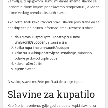
Zahvaljujući njegovom izumu mi danas imamo slavine sa
l
jednom ručkom kojom podešavamo temperaturu, a Moen
l
je ime velikog brenda luksuznih slavina.
Ako želite znati kako izabrati pravu slavinu prvo treba da se
obezbijedite pojedinim informacijama i uzmete u obzir:
da li slavinu ugrađujete u postojeći ili novi
l
umivaonik/sudoper
pa samim tim
koliko rupa ima umivaonik/sudoper
kako su u kuhinji postavljene instalacije
, odnosno
odakle je dovod tople vode
l
kakve
ručke
želite
cijene
slavina
l
O svakoj stavci možete pročitati detaljnije ispod.
l
Slavine za kupatilo
l
Kao što je navedeno, gdje god da odete kupiti slavinu za