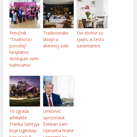
Priručnik
Tradicionalni
Ovi stolovi su
“Trudnoća i
dizajn u
sjajni, a često
porođaj”
dnevnoj sobi
zanemareni
besplatno
dostupan svim
tudnicama
10 zgrada
Umičević
arhitekte
upozorava:
Franka Gehryja
Šokiran sam
koje izgledaju
cijenama hrane
kao iz sci-fi
i opreme za