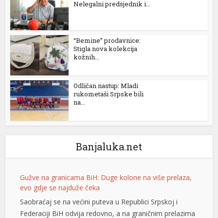
Nelegalni predsjednik i...
“Bemine” prodavnice:
Stigla nova kolekcija
kožnih...
Odličan nastup: Mladi
rukometaši Srpske bili
na...
Gužve na granicama BiH: Duge kolone na više prelaza,
evo gdje se najduže čeka
Saobraćaj se na većini puteva u Republici Srpskoj i
Banjaluka.net
Federaciji BiH odvija redovno, a na graničnim prelazima
pojačan je intenzitet saobraćaja. Duge su kolone vozila
u oba smjera na prelazima Zupci i Novi Grad, a na izlazu
iz zemlje, duge su kolone putničkih vozila na graničnim
prelazima Izačić, Velika Kladuša, Gradiška /Gornji Varoš/,
Gradina, Hum […]
[...]