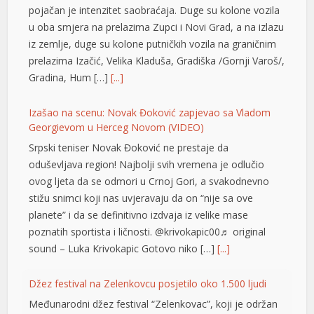
Izašao na scenu: Novak Đoković zapjevao sa Vladom
Georgievom u Herceg Novom (VIDEO)
Srpski teniser Novak Đoković ne prestaje da
oduševljava region! Najbolji svih vremena je odlučio
ovog ljeta da se odmori u Crnoj Gori, a svakodnevno
stižu snimci koji nas uvjeravaju da on “nije sa ove
planete” i da se definitivno izdvaja iz velike mase
poznatih sportista i ličnosti. @krivokapic00♬ original
sound – Luka Krivokapic Gotovo niko […]
[...]
Džez festival na Zelenkovcu posjetilo oko 1.500 ljudi
Međunarodni džez festival “Zelenkovac”, koji je održan
na istoimenom lokalitetu kod Mrkonjić Grada, okupio je
oko 1.500 posjetilaca koji su u četiri koncertna dana u
prirodnom ambijentu slušali kvalitetne muzičke sadržaje.
Na Festivalu je nastupilo 11 bendova iz Holandije,
Mađarske, Srbije i Republike Srpske. Organizator