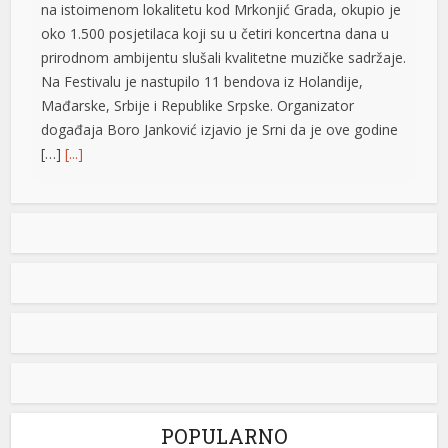
događaja Boro Јanković izjavio je Srni da je ove godine
[…]
[...]
Uhapšen maloljetnik u Ljubinju: Napao policajca i
povrijedio ga
Policijski službenici Policijske stanice Ljubinje su lišili
slobode jedno maloljetno lice zbog postojanja osnova
sumnje da je u prostorijama Policijske stanice vrijeđao i
ometao policajce, oštetio vrata, a tokom opiranja nanio
i tjelesne povrede jednom službeniku. Riječ je o
krivičnom djelu “sprečavanje službenog lica u vršenju
službene radnje” i “oštećenje i oduzimanje tuđe stvari”.
– […]
[...]
Tompson u Imotskom pred 20.000 ljudi: Uzvici ZDS,
majice sa obilježjima HOS-a i “Oluje”
Kontroverzni pjevač Marko Perković Tompson nastupio
je sinoć na stadionu „Gospin dolac“ u Imotskom, pred
POPULARNO
oko 20.000 posjetilaca, piše 24sata.hr. Među publikom