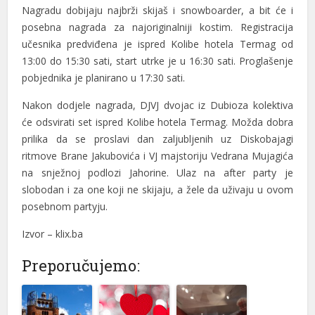
Nagradu dobijaju najbrži skijaš i snowboarder, a bit će i
posebna nagrada za najoriginalniji kostim. Registracija
učesnika predviđena je ispred Kolibe hotela Termag od
13:00 do 15:30 sati, start utrke je u 16:30 sati. Proglašenje
pobjednika je planirano u 17:30 sati.
Nakon dodjele nagrada, DJVJ dvojac iz Dubioza kolektiva
će odsvirati set ispred Kolibe hotela Termag. Možda dobra
prilika da se proslavi dan zaljubljenih uz Diskobajagi
ritmove Brane Jakubovića i VJ majstoriju Vedrana Mujagića
na snježnoj podlozi Jahorine. Ulaz na after party je
slobodan i za one koji ne skijaju, a žele da uživaju u ovom
posebnom partyju.
Izvor – klix.ba
Preporučujemo: