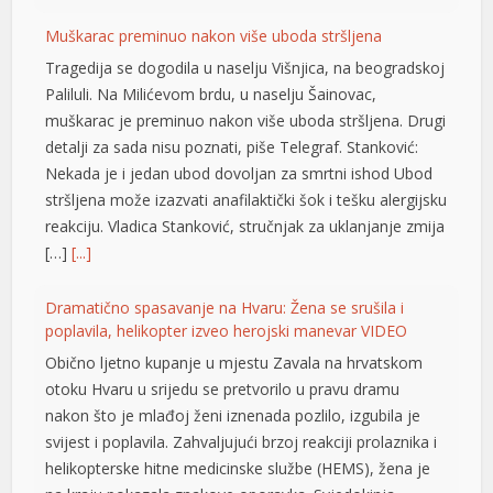
Muškarac preminuo nakon više uboda stršljena
Tragedija se dogodila u naselju Višnjica, na beogradskoj
Paliluli. Na Milićevom brdu, u naselju Šainovac,
muškarac je preminuo nakon više uboda stršljena. Drugi
detalji za sada nisu poznati, piše Telegraf. Stanković:
Nekada je i jedan ubod dovoljan za smrtni ishod Ubod
stršljena može izazvati anafilaktički šok i tešku alergijsku
reakciju. Vladica Stanković, stručnjak za uklanjanje zmija
[…]
[...]
t
Dramatično spasavanje na Hvaru: Žena se srušila i
poplavila, helikopter izveo herojski manevar VIDEO
Obično ljetno kupanje u mjestu Zavala na hrvatskom
otoku Hvaru u srijedu se pretvorilo u pravu dramu
nakon što je mlađoj ženi iznenada pozlilo, izgubila je
svijest i poplavila. Zahvaljujući brzoj reakciji prolaznika i
helikopterske hitne medicinske službe (HEMS), žena je