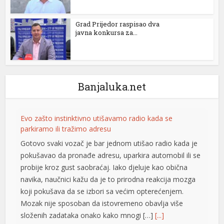
Grad Prijedor raspisao dva
javna konkursa za...
Banjaluka.net
Evo zašto instinktivno utišavamo radio kada se
l
parkiramo ili tražimo adresu
Gotovo svaki vozač je bar jednom utišao radio kada je
pokušavao da pronađe adresu, uparkira automobil ili se
probije kroz gust saobraćaj. Iako djeluje kao obična
navika, naučnici kažu da je to prirodna reakcija mozga
koji pokušava da se izbori sa većim opterećenjem.
Mozak nije sposoban da istovremeno obavlja više
složenih zadataka onako kako mnogi […]
[...]