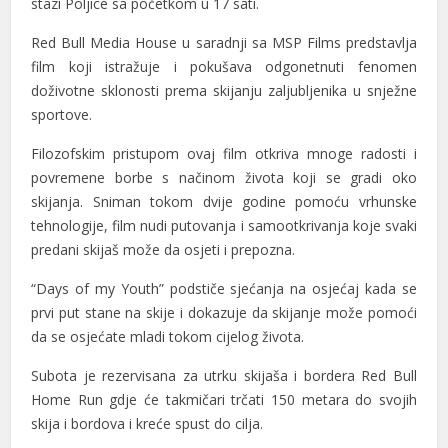
stazi Poljice sa početkom u 17 sati.
Red Bull Media House u saradnji sa MSP Films predstavlja
film koji istražuje i pokušava odgonetnuti fenomen
doživotne sklonosti prema skijanju zaljubljenika u snježne
sportove.
l
Filozofskim pristupom ovaj film otkriva mnoge radosti i
l
povremene borbe s načinom života koji se gradi oko
skijanja. Sniman tokom dvije godine pomoću vrhunske
tehnologije, film nudi putovanja i samootkrivanja koje svaki
predani skijaš može da osjeti i prepozna.
“Days of my Youth” podstiče sjećanja na osjećaj kada se
prvi put stane na skije i dokazuje da skijanje može pomoći
da se osjećate mladi tokom cijelog života.
Subota je rezervisana za utrku skijaša i bordera Red Bull
Home Run gdje će takmičari trčati 150 metara do svojih
skija i bordova i kreće spust do cilja.