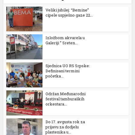
Veliki jubilej: “Bemine”
cipele uspješno gaze 22...
Izložbom akvarela u
Galeriji ” Sreten...
Sjednica UO RS Srpske:
Definisani termini
početka...
Održan Međunarodni
festival tamburaških
orkestara...
Do 17. avgusta rok za
prijavu za dodjelu
plastenika u...