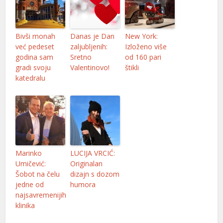
Bivši monah
Danas je Dan
New York:
već pedeset
zaljubljenih:
Izloženo više
godina sam
Sretno
od 160 pari
gradi svoju
Valentinovo!
štikli
katedralu
Marinko
LUCIJA VRCIĆ:
Umičević:
Originalan
Šobot na čelu
dizajn s dozom
jedne od
humora
najsavremenijih
klinika