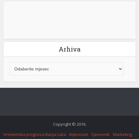
k shortener
Arhiva
Copyright © 2016.
Vremenska prognoza Banja Luka
Impresum
Cjenovnik
Marketing
Kontakt