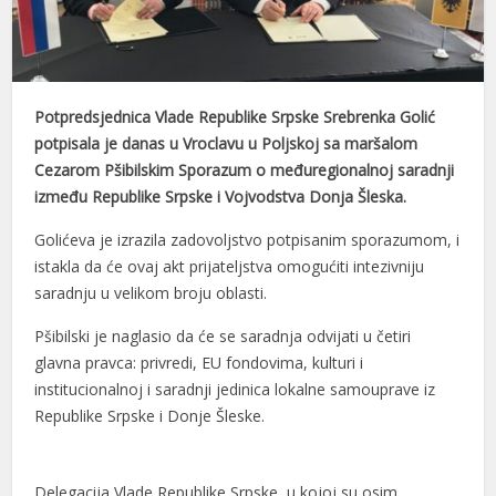
Potpredsjednica Vlade Republike Srpske Srebrenka Golić
potpisala je danas u Vroclavu u Poljskoj sa maršalom
Cezarom Pšibilskim Sporazum o međuregionalnoj saradnji
između Republike Srpske i Vojvodstva Donja Šleska.
Golićeva je izrazila zadovoljstvo potpisanim sporazumom, i
istakla da će ovaj akt prijateljstva omogućiti intezivniju
saradnju u velikom broju oblasti.
Pšibilski je naglasio da će se saradnja odvijati u četiri
glavna pravca: privredi, EU fondovima, kulturi i
institucionalnoj i saradnji jedinica lokalne samouprave iz
Republike Srpske i Donje Šleske.
Delegacija Vlade Republike Srpske, u kojoj su osim