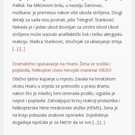
Paliluli. Na Milićevom brdu, u naselju Šainovac,
muškarac je preminuo nakon više uboda stršljena. Drugi
detalji za sada nisu poznati, piše Telegraf. Stanković:
Nekada je i jedan ubod dovoljan za smrtni ishod Ubod
stršljena može izazvati anafilaktički šok i tešku alergijsku
reakciju. Vladica Stanković, stručnjak za uklanjanje zmija
[…]
[...]
Dramatično spasavanje na Hvaru: Žena se srušila i
poplavila, helikopter izveo herojski manevar VIDEO
Obično ljetno kupanje u mjestu Zavala na hrvatskom
otoku Hvaru u srijedu se pretvorilo u pravu dramu
nakon što je mlađoj ženi iznenada pozlilo, izgubila je
svijest i poplavila. Zahvaljujući brzoj reakciji prolaznika i
helikopterske hitne medicinske službe (HEMS), žena je
na kraju pokazala znakove oporavka. Svjedokinja
događaja ispričala je za Net.hr da se sve […]
[...]