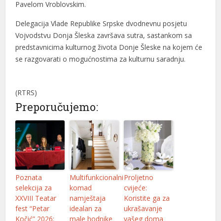
Pavelom Vroblovskim.
Delegacija Vlade Republike Srpske dvodnevnu posjetu
Vojvodstvu Donja Šleska završava sutra, sastankom sa
predstavnicima kulturnog života Donje Šleske na kojem će
se razgovarati o mogućnostima za kulturnu saradnju.
(RTRS)
Preporučujemo:
Poznata
Multifunkcionalni
Proljetno
selekcija za
komad
cvijeće:
XXVIII Teatar
namještaja
Koristite ga za
fest “Petar
idealan za
ukrašavanje
Kočić” 2026:
male hodnike
vašeg doma