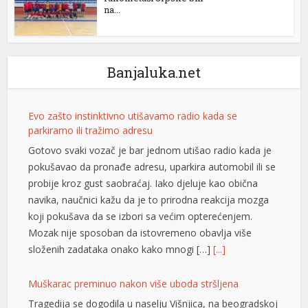
na...
Banjaluka.net
Evo zašto instinktivno utišavamo radio kada se
parkiramo ili tražimo adresu
Gotovo svaki vozač je bar jednom utišao radio kada je
pokušavao da pronađe adresu, uparkira automobil ili se
probije kroz gust saobraćaj. Iako djeluje kao obična
navika, naučnici kažu da je to prirodna reakcija mozga
koji pokušava da se izbori sa većim opterećenjem.
Mozak nije sposoban da istovremeno obavlja više
složenih zadataka onako kako mnogi […]
[...]
Muškarac preminuo nakon više uboda stršljena
Tragedija se dogodila u naselju Višnjica, na beogradskoj