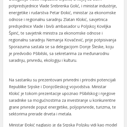
potpredsjednice Vlade Srebrenka Golić, i ministar industrije,
energetike i rudarstva Petar Đokić, ministar za ekonomske
odnose i regionalnu saradnju Zlatan Klokić, savjetnica
predsjednice Vlade i bivši ambasador u Poljskoj Koviljka
Špirić, te savjetnik ministra za ekonomske odnose i
regionalnu saradnju Nemanja Kovačević, prije potpisivanja
Sporazuma sastala se sa delegacijom Donje Šleske, koju
je predvodio Pšibilski, sa sekretarima za međunarodnu
saradnju, privredu, ekologiju i kulturu.
Na sastanku su prezentovani privredni i prirodni potencijali
Republike Srpske i Donjošleskog vojvodstva. Ministar
Klokić je tokom prezentacije upoznao Pšibilskog i njegove
saradnike sa mogućnostima za investiranje u konkurentne
grane privrede poput energetike, poljoprivrede, turizma, te
sektorima prerade drveta i metala.
Ministar Đokić naglasio je da Srpska Poljsku vidi kao model