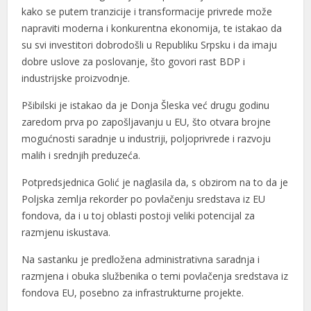
kako se putem tranzicije i transformacije privrede može
napraviti moderna i konkurentna ekonomija, te istakao da
su svi investitori dobrodošli u Republiku Srpsku i da imaju
dobre uslove za poslovanje, što govori rast BDP i
industrijske proizvodnje.
Pšibilski je istakao da je Donja Šleska već drugu godinu
zaredom prva po zapošljavanju u EU, što otvara brojne
mogućnosti saradnje u industriji, poljoprivrede i razvoju
malih i srednjih preduzeća.
Potpredsjednica Golić je naglasila da, s obzirom na to da je
Poljska zemlja rekorder po povlačenju sredstava iz EU
fondova, da i u toj oblasti postoji veliki potencijal za
razmjenu iskustava.
Na sastanku je predložena administrativna saradnja i
razmjena i obuka službenika o temi povlačenja sredstava iz
fondova EU, posebno za infrastrukturne projekte.