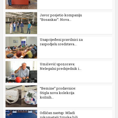
Javor posjetio kompaniju
“Bosankar”: Nova...
Unaprijeđeni pravilnici za
raspodjelu sredstava...
Umičević upozorava:
Nelegalni predsjednik i...
“Bemine” prodavnice:
Stigla nova kolekcija
kožnih...
Odličan nastup: Mladi
rukometaši Srpske bili