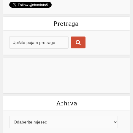
Pretraga:
Arhiva
k shortener