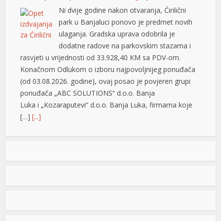
Ni dvije godine nakon otvaranja, Ćirilični
park u Banjaluci ponovo je predmet novih
ulaganja. Gradska uprava odobrila je
dodatne radove na parkovskim stazama i
rasvjeti u vrijednosti od 33.928,40 KM sa PDV-om.
Konačnom Odlukom o izboru najpovoljnijeg ponuđača
(od 03.08.2026. godine), ovaj posao je povjeren grupi
ponuđača „ABC SOLUTIONS“ d.o.o. Banja
Luka i „Kozaraputevi“ d.o.o. Banja Luka, firmama koje
[…]
[...]
Preminuo Drago Galić: Euroherc se oprašta od jednog
od svojih osnivača
U 73. godini preminuo je Drago Galić iz
Širokog Brijega, jedan od osnivača
Euroherca te dugogodišnji rukovodioca u
sektoru osiguranja. Drago Galić rođen je
1954. godine u Ljubotićima, a veći dio života proveo je u
riş