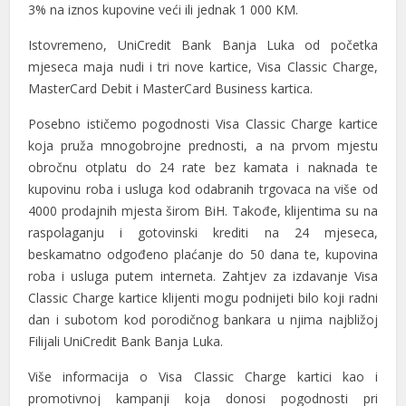
3% na iznos kupovine veći ili jednak 1 000 KM.
Istovremeno, UniCredit Bank Banja Luka od početka
mjeseca maja nudi i tri nove kartice, Visa Classic Charge,
MasterCard Debit i MasterCard Business kartica.
Posebno ističemo pogodnosti Visa Classic Charge kartice
koja pruža mnogobrojne prednosti, a na prvom mjestu
obročnu otplatu do 24 rate bez kamata i naknada te
l
kupovinu roba i usluga kod odabranih trgovaca na više od
4000 prodajnih mjesta širom BiH. Takođe, klijentima su na
l
raspolaganju i gotovinski krediti na 24 mjeseca,
beskamatno odgođeno plaćanje do 50 dana te, kupovina
roba i usluga putem interneta. Zahtjev za izdavanje Visa
Classic Charge kartice klijenti mogu podnijeti bilo koji radni
dan i subotom kod porodičnog bankara u njima najbližoj
Filijali UniCredit Bank Banja Luka.
Više informacija o Visa Classic Charge kartici kao i
promotivnoj kampanji koja donosi pogodnosti pri