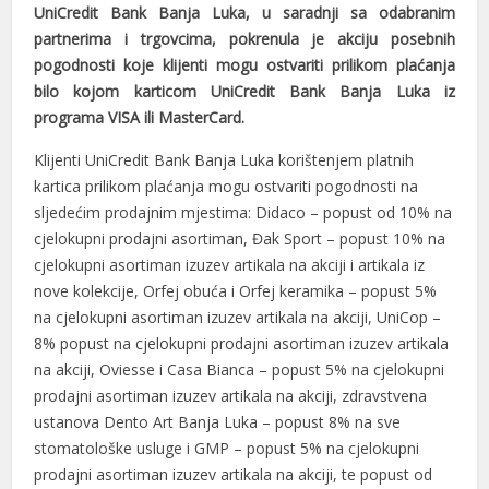
UniCredit Bank Banja Luka, u saradnji sa odabranim
partnerima i trgovcima, pokrenula je akciju posebnih
pogodnosti koje klijenti mogu ostvariti prilikom plaćanja
bilo kojom karticom UniCredit Bank Banja Luka iz
programa VISA ili MasterCard.
Klijenti UniCredit Bank Banja Luka korištenjem platnih
kartica prilikom plaćanja mogu ostvariti pogodnosti na
sljedećim prodajnim mjestima: Didaco – popust od 10% na
cjelokupni prodajni asortiman, Đak Sport – popust 10% na
cjelokupni asortiman izuzev artikala na akciji i artikala iz
nove kolekcije, Orfej obuća i Orfej keramika – popust 5%
na cjelokupni asortiman izuzev artikala na akciji, UniCop –
8% popust na cjelokupni prodajni asortiman izuzev artikala
na akciji, Oviesse i Casa Bianca – popust 5% na cjelokupni
prodajni asortiman izuzev artikala na akciji, zdravstvena
ustanova Dento Art Banja Luka – popust 8% na sve
stomatološke usluge i GMP – popust 5% na cjelokupni
prodajni asortiman izuzev artikala na akciji, te popust od