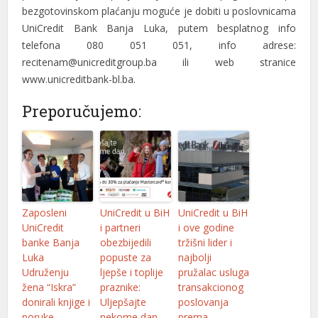
bezgotovinskom plaćanju moguće je dobiti u poslovnicama
UniCredit Bank Banja Luka, putem besplatnog info
telefona 080 051 051, info adrese:
recitenam@unicreditgroup.ba
ili web stranice
www.unicreditbank-bl.ba.
Preporučujemo:
Zaposleni
UniCredit u BiH
UniCredit u BiH
UniCredit
i partneri
i ove godine
banke Banja
obezbijedili
tržišni lider i
Luka
popuste za
najbolji
Udruženju
ljepše i toplije
pružalac usluga
žena “Iskra”
praznike:
transakcionog
donirali knjige i
Uljepšajte
poslovanja
poruke
nekome dan
prema