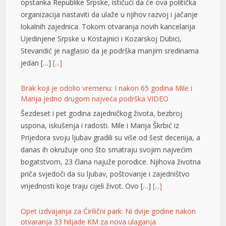
opstanka Republike Srpske, ističući da će ova politička
organizacija nastaviti da ulaže u njihov razvoj i jačanje
lokalnih zajednica. Tokom otvaranja novih kancelarija
Ujedinjene Srpske u Kostajnici i Kozarskoj Dubici,
Stevandić je naglasio da je podrška manjim sredinama
jedan […]
[...]
Brak koji je odolio vremenu: I nakon 65 godina Mile i
Marija jedno drugom najveća podrška VIDEO
Šezdeset i pet godina zajedničkog života, bezbroj
uspona, iskušenja i radosti. Mile i Marija Škrbić iz
Prijedora svoju ljubav gradili su više od šest decenija, a
danas ih okružuje ono što smatraju svojim najvećim
bogatstvom, 23 člana najuže porodice. Njihova životna
priča svjedoči da su ljubav, poštovanje i zajedništvo
vrijednosti koje traju cijeli život. Ovo […]
[...]
Opet izdvajanja za Ćirilični park: Ni dvije godine nakon
otvaranja 33 hiljade KM za nova ulaganja