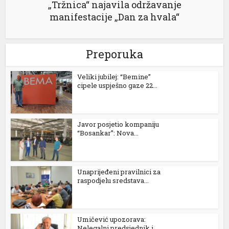
„Tržnica“ najavila održavanje
manifestacije „Dan za hvala“
Preporuka
Veliki jubilej: “Bemine”
cipele uspješno gaze 22...
Javor posjetio kompaniju
“Bosankar”: Nova...
Unaprijeđeni pravilnici za
raspodjelu sredstava...
Umičević upozorava:
Nelegalni predsjednik i...