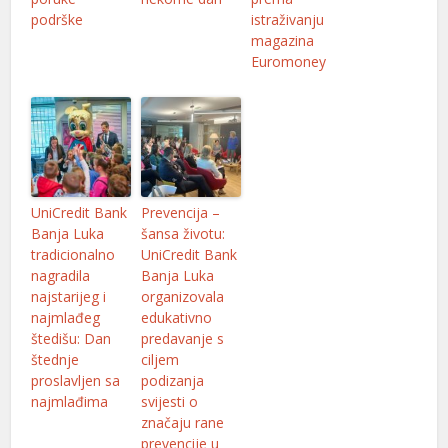
podrške
istraživanju
magazina
Euromoney
UniCredit Bank
Prevencija –
Banja Luka
šansa životu:
tradicionalno
UniCredit Bank
nagradila
Banja Luka
najstarijeg i
organizovala
najmlađeg
edukativno
štedišu: Dan
predavanje s
štednje
ciljem
proslavljen sa
podizanja
najmlađima
svijesti o
značaju rane
prevencije u