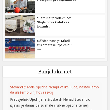
“Bemine” prodavnice:
Stigla nova kolekcija
kožnih...
Odličan nastup: Mladi
rukometaši Srpske bili
na...
Banjaluka.net
Stevandić: Male opštine rađaju velike ljude, nastavljamo
l
da ulažemo u njihov razvoj
Predsjednik Ujedinjene Srpske dr Nenad Stevandić
izjavio je danas da su male i rubne opštine temelj