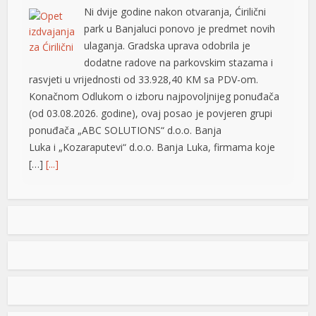
Ni dvije godine nakon otvaranja, Ćirilični
park u Banjaluci ponovo je predmet novih
ulaganja. Gradska uprava odobrila je
dodatne radove na parkovskim stazama i
rasvjeti u vrijednosti od 33.928,40 KM sa PDV-om.
Konačnom Odlukom o izboru najpovoljnijeg ponuđača
(od 03.08.2026. godine), ovaj posao je povjeren grupi
ponuđača „ABC SOLUTIONS“ d.o.o. Banja
Luka i „Kozaraputevi“ d.o.o. Banja Luka, firmama koje
[…]
[...]
Preminuo Drago Galić: Euroherc se oprašta od jednog
od svojih osnivača
U 73. godini preminuo je Drago Galić iz
Širokog Brijega, jedan od osnivača
Euroherca te dugogodišnji rukovodioca u
 büyüsü
sektoru osiguranja. Drago Galić rođen je
1954. godine u Ljubotićima, a veći dio života proveo je u