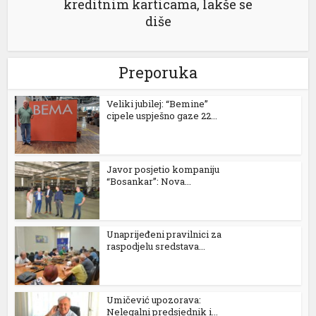
kreditnim karticama, lakše se
diše
Preporuka
Veliki jubilej: “Bemine”
cipele uspješno gaze 22...
Javor posjetio kompaniju
“Bosankar”: Nova...
Unaprijeđeni pravilnici za
raspodjelu sredstava...
Umičević upozorava:
Nelegalni predsjednik i...