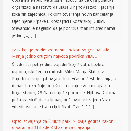
opstanka Republike Srpske, ističući da će ova politička
organizacija nastaviti da ulaže u njihov razvoj i jačanje
lokalnih zajednica. Tokom otvaranja novih kancelarija
Ujedinjene Srpske u Kostajnici i Kozarskoj Dubici,
Stevandić je naglasio da je podrška manjim sredinama
jedan […]
[...]
Brak koji je odolio vremenu: I nakon 65 godina Mile i
Marija jedno drugom najveća podrška VIDEO
Šezdeset i pet godina zajedničkog života, bezbroj
uspona, iskušenja i radosti. Mile i Marija Škrbić iz
Prijedora svoju ljubav gradili su više od šest decenija, a
danas ih okružuje ono što smatraju svojim najvećim
bogatstvom, 23 člana najuže porodice. Njihova životna
priča svjedoči da su ljubav, poštovanje i zajedništvo
vrijednosti koje traju cijeli život. Ovo […]
[...]
ortener
Opet izdvajanja za Ćirilični park: Ni dvije godine nakon
otvaranja 33 hiljade KM za nova ulaganja