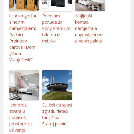
U novu godinu
Premium
Najljepši
s novim
ponuda za
komadi
namještajem:
Sony Premium
namještaja
Radnici
telefon iz
napravljeni od
Prointera
m:tel-a
drvenih paleta
darovali Dom
„Rada
Vranješević“
Jednorozi
EU želi da spasi
stvaraju
zgradu “leteći
magične
tanjir” na
prostore za
Staroj planini
uživanje