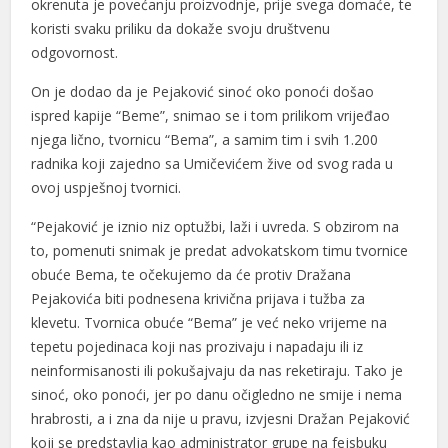
okrenuta je povećanju proizvodnje, prije svega domaće, te
koristi svaku priliku da dokaže svoju društvenu
odgovornost.
On je dodao da je Pejaković sinoć oko ponoći došao
ispred kapije “Beme”, snimao se i tom prilikom vrijeđao
njega lično, tvornicu “Bema”, a samim tim i svih 1.200
radnika koji zajedno sa Umičevićem žive od svog rada u
ovoj uspješnoj tvornici.
“Pejaković je iznio niz optužbi, laži i uvreda. S obzirom na
to, pomenuti snimak je predat advokatskom timu tvornice
obuće Bema, te očekujemo da će protiv Dražana
Pejakovića biti podnesena krivična prijava i tužba za
klevetu. Tvornica obuće “Bema” je već neko vrijeme na
tepetu pojedinaca koji nas prozivaju i napadaju ili iz
neinformisanosti ili pokušajvaju da nas reketiraju. Tako je
sinoć, oko ponoći, jer po danu očigledno ne smije i nema
hrabrosti, a i zna da nije u pravu, izvjesni Dražan Pejaković
koji se predstavlja kao administrator grupe na fejsbuku