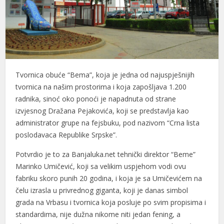
Tvornica obuće “Bema”, koja je jedna od najuspješnijih
tvornica na našim prostorima i koja zapošljava 1.200
radnika, sinoć oko ponoći je napadnuta od strane
izvjesnog Dražana Pejakovića, koji se predstavlja kao
administrator grupe na fejsbuku, pod nazivom “Crna lista
poslodavaca Republike Srpske”.
Potvrdio je to za Banjaluka.net tehnički direktor “Beme”
Marinko Umičević, koji sa velikim uspjehom vodi ovu
fabriku skoro punih 20 godina, i koja je sa Umičevićem na
čelu izrasla u privrednog giganta, koji je danas simbol
grada na Vrbasu i tvornica koja posluje po svim propisima i
standardima, nije dužna nikome niti jedan fening, a