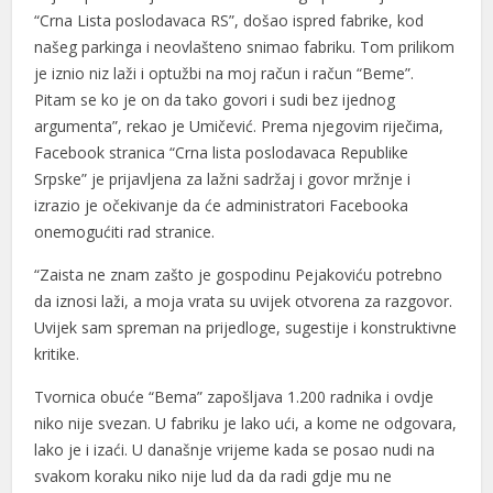
“Crna Lista poslodavaca RS”, došao ispred fabrike, kod
našeg parkinga i neovlašteno snimao fabriku. Tom prilikom
je iznio niz laži i optužbi na moj račun i račun “Beme”.
Pitam se ko je on da tako govori i sudi bez ijednog
argumenta”, rekao je Umičević. Prema njegovim riječima,
Facebook stranica “Crna lista poslodavaca Republike
Srpske” je prijavljena za lažni sadržaj i govor mržnje i
izrazio je očekivanje da će administratori Facebooka
onemogućiti rad stranice.
“Zaista ne znam zašto je gospodinu Pejakoviću potrebno
da iznosi laži, a moja vrata su uvijek otvorena za razgovor.
Uvijek sam spreman na prijedloge, sugestije i konstruktivne
kritike.
Tvornica obuće “Bema” zapošljava 1.200 radnika i ovdje
niko nije svezan. U fabriku je lako ući, a kome ne odgovara,
lako je i izaći. U današnje vrijeme kada se posao nudi na
svakom koraku niko nije lud da da radi gdje mu ne