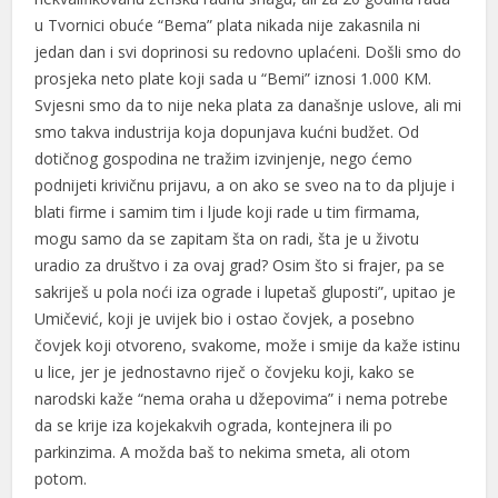
u Tvornici obuće “Bema” plata nikada nije zakasnila ni
jedan dan i svi doprinosi su redovno uplaćeni. Došli smo do
prosjeka neto plate koji sada u “Bemi” iznosi 1.000 KM.
Svjesni smo da to nije neka plata za današnje uslove, ali mi
smo takva industrija koja dopunjava kućni budžet. Od
dotičnog gospodina ne tražim izvinjenje, nego ćemo
podnijeti krivičnu prijavu, a on ako se sveo na to da pljuje i
blati firme i samim tim i ljude koji rade u tim firmama,
mogu samo da se zapitam šta on radi, šta je u životu
uradio za društvo i za ovaj grad? Osim što si frajer, pa se
sakriješ u pola noći iza ograde i lupetaš gluposti”, upitao je
Umičević, koji je uvijek bio i ostao čovjek, a posebno
čovjek koji otvoreno, svakome, može i smije da kaže istinu
u lice, jer je jednostavno riječ o čovjeku koji, kako se
narodski kaže “nema oraha u džepovima” i nema potrebe
da se krije iza kojekakvih ograda, kontejnera ili po
parkinzima. A možda baš to nekima smeta, ali otom
potom.