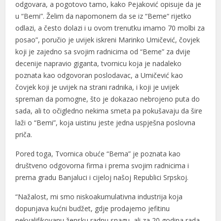
odgovara, a pogotovo tamo, kako Pejaković opisuje da je
u “Bemi”. Želim da napomonem da se iz “Beme“ rijetko
odlazi, a često dolazi i u ovom trenutku imamo 70 molbi za
posao”, poručio je uvijek iskreni Marinko Umičević, čovjek
koji je zajedno sa svojim radnicima od “Beme” za dvije
decenije napravio giganta, tvornicu koja je nadaleko
poznata kao odgovoran poslodavac, a Umičević kao
čovjek koji je uvijek na strani radnika, i koji je uvijek
spreman da pomogne, što je dokazao nebrojeno puta do
sada, ali to očigledno nekima smeta pa pokušavaju da šire
laži o “Bemi”, koja uistinu jeste jedna uspješna poslovna
priča.
Pored toga, Tvornica obuće “Bema” je poznata kao
društveno odgovorna firma i prema svojim radnicima i
prema gradu Banjaluci i cijeloj našoj Republici Srpskoj.
“Nažalost, mi smo niskoakumulativna industrija koja
dopunjava kućni budžet, gdje prodajemo jefitinu
nekvalifikovanu žensku radnu snagu, ali za 20 godina rada