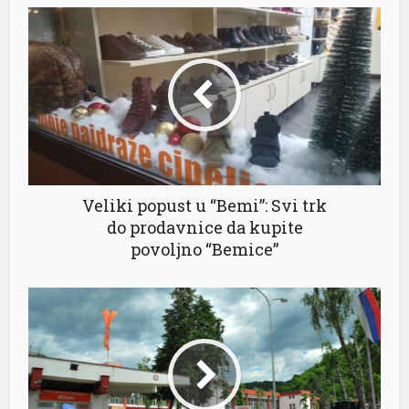
l
Veliki popust u “Bemi”: Svi trk
do prodavnice da kupite
povoljno “Bemice”