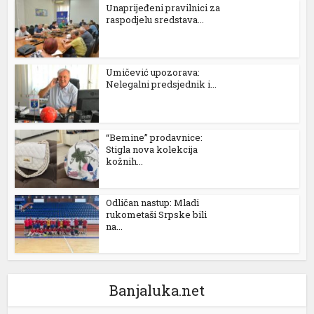
Unaprijeđeni pravilnici za
raspodjelu sredstava...
Umičević upozorava:
Nelegalni predsjednik i...
“Bemine” prodavnice:
Stigla nova kolekcija
kožnih...
l
Odličan nastup: Mladi
rukometaši Srpske bili
na...
Banjaluka.net