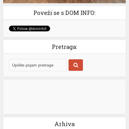
Poveži se s DOM INFO:
k shortener
Pretraga:
Arhiva