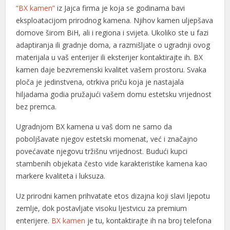
“BX kamen”
iz Jajca firma je koja se godinama bavi
eksploatacijom prirodnog kamena. Njihov kamen uljepšava
domove širom BiH, ali i regiona i svijeta. Ukoliko ste u fazi
adaptiranja ili gradnje doma, a razmišljate o ugradnji ovog
materijala u vaš enterijer ili eksterijer kontaktirajte ih. BX
kamen daje bezvremenski kvalitet vašem prostoru. Svaka
ploča je jedinstvena, otrkiva priču koja je nastajala
hiljadama godia pružajući vašem domu estetsku vrijednost
bez premca.
Ugradnjom BX kamena u vaš dom ne samo da
poboljšavate njegov estetski momenat, već i značajno
povećavate njegovu tržišnu vrijednost. Budući kupci
stambenih objekata često vide karakteristike kamena kao
markere kvaliteta i luksuza.
Uz prirodni kamen prihvatate etos dizajna koji slavi ljepotu
zemlje, dok postavljate visoku ljestvicu za premium
enterijere.
BX kamen
je tu, kontaktirajte ih na broj telefona