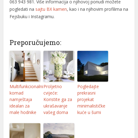
063 943 981. Više informacija o njihovoj ponudi možete
pogledati na
sajtu BX kamen
, kao i na njihovim profilima na
Fejsbuku i Instagramu.
Preporučujemo:
Multifunkcionalni
Proljetno
Pogledajte
komad
cvijeće:
prekrasni
namještaja
Koristite ga za
projekat
idealan za
ukrašavanje
minimalističke
male hodnike
vašeg doma
kuće u šumi