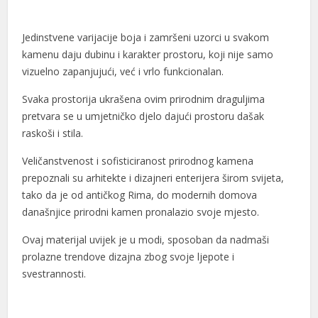
Jedinstvene varijacije boja i zamršeni uzorci u svakom
kamenu daju dubinu i karakter prostoru, koji nije samo
vizuelno zapanjujući, već i vrlo funkcionalan.
l
Svaka prostorija ukrašena ovim prirodnim draguljima
pretvara se u umjetničko djelo dajući prostoru dašak
l
raskoši i stila.
Veličanstvenost i sofisticiranost prirodnog kamena
prepoznali su arhitekte i dizajneri enterijera širom svijeta,
tako da je od antičkog Rima, do modernih domova
današnjice prirodni kamen pronalazio svoje mjesto.
Ovaj materijal uvijek je u modi, sposoban da nadmaši
prolazne trendove dizajna zbog svoje ljepote i
svestrannosti.