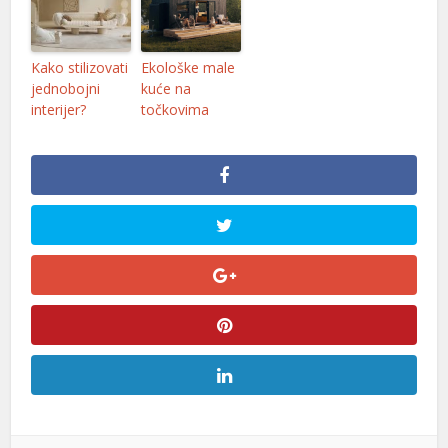
Kako stilizovati
Ekološke male
jednobojni
kuće na
interijer?
točkovima