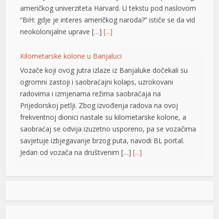
američkog univerziteta Harvard. U tekstu pod naslovom
“BiH: gdje je interes američkog naroda?” ističe se da vid
neokolonijalne uprave […]
[...]
Kilometarske kolone u Banjaluci
Vozače koji ovog jutra izlaze iz Banjaluke dočekali su
ogromni zastoji i saobraćajni kolaps, uzrokovani
radovima i izmjenama režima saobraćaja na
Prijedorskoj petlji. Zbog izvođenja radova na ovoj
frekventnoj dionici nastale su kilometarske kolone, a
saobraćaj se odvija izuzetno usporeno, pa se vozačima
savjetuje izbjegavanje brzog puta, navodi BL portal.
Jedan od vozača na društvenim […]
[...]
at
Pripremite kišobrane: Nakon vrelog dana stižu pljuskovi i
grmljavina
Stanovnike Republike Srpske i Bosne i Hercegovine
danas očekuje još jedan veoma topao ljetni dan, ali će
u