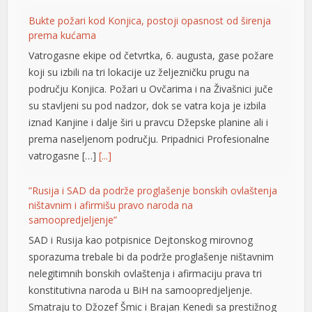
Bukte požari kod Konjica, postoji opasnost od širenja
prema kućama
Vatrogasne ekipe od četvrtka, 6. augusta, gase požare
koji su izbili na tri lokacije uz željezničku prugu na
području Konjica. Požari u Ovčarima i na Živašnici juče
su stavljeni su pod nadzor, dok se vatra koja je izbila
iznad Kanjine i dalje širi u pravcu Džepske planine ali i
prema naseljenom području. Pripadnici Profesionalne
vatrogasne […]
[...]
”Rusija i SAD da podrže proglašenje bonskih ovlaštenja
ništavnim i afirmišu pravo naroda na
samoopredjeljenje”
SAD i Rusija kao potpisnice Dejtonskog mirovnog
sporazuma trebale bi da podrže proglašenje ništavnim
nelegitimnih bonskih ovlaštenja i afirmaciju prava tri
konstitutivna naroda u BiH na samoopredjeljenje.
Smatraju to Džozef Šmic i Brajan Kenedi sa prestižnog