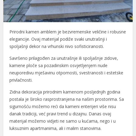
Prirodni kamen amblem je bezvremenske veličine i robusne
elegancije. Ovaj materijal podiže svaki unutrašnji i
spoljašnji dekor na vrhunski nivo sofisticiranosti.
Savršeno prilagođen za unutrašnje ili spoljašnje zidove,
kamene ploče sa pozadinskim osvjetljenjem nude
neuporedivu mješavinu otpornosti, svestranosti i estetske
privlačnosti.
Zidna dekoracija prirodnim kamenom posljednjih godina
postala je široko rasprostranjena na našim prostorima. Sa
sigurnošću možemo reći da kameni enterijeri više nisu
danak tradiciji, već pravi trend u dizajnu. Danas ovaj
materijal možemo vidjeti ne samo u kućama, nego i u
luksuznim apartmanima, ali i malim stanovima.