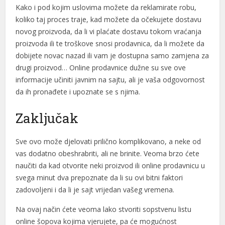
Kako i pod kojim uslovima možete da reklamirate robu,
koliko taj proces traje, kad možete da očekujete dostavu
bet
novog proizvoda, da li vi plaćate dostavu tokom vraćanja
anbet
proizvoda ili te troškove snosi prodavnica, da li možete da
dobijete novac nazad ili vam je dostupna samo zamjena za
om giris
drugi proizvod… Online prodavnice dužne su sve ove
no giriş
informacije učiniti javnim na sajtu, ali je vaša odgovornost
da ih pronađete i upoznate se s njima.
ya escort
Zaključak
ya escort
ya escort
Sve ovo može djelovati prilično komplikovano, a neke od
vas dodatno obeshrabriti, ali ne brinite. Veoma brzo ćete
naučiti da kad otvorite neki proizvod ili online prodavnicu u
et
svega minut dva prepoznate da li su ovi bitni faktori
zadovoljeni i da li je sajt vrijedan vašeg vremena.
t bayan
Na ovaj način ćete veoma lako stvoriti sopstvenu listu
nbet güncel giriş
online šopova kojima vjerujete, pa će mogućnost