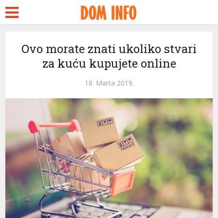
a Escort
Seks
y
Ovo morate znati ukoliko stvari
za kuću kupujete online
streams
ink panel
18. Marta 2019.
ink panel
nk paketleri
ink
ink
ink
ink
ink panel