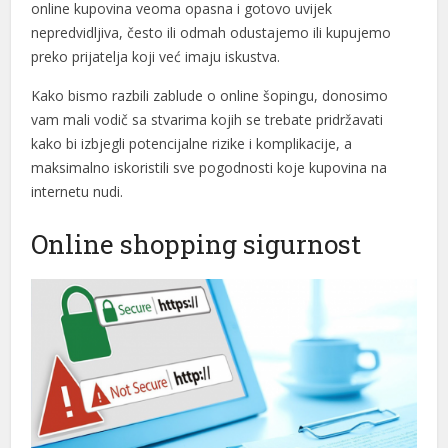
online kupovina veoma opasna i gotovo uvijek
ink panel
nepredvidljiva, često ili odmah odustajemo ili kupujemo
ink panel
preko prijatelja koji već imaju iskustva.
ink panel
Kako bismo razbili zablude o online šopingu, donosimo
vam mali vodič sa stvarima kojih se trebate pridržavati
nk satın al
kako bi izbjegli potencijalne rizike i komplikacije, a
maksimalno iskoristili sve pogodnosti koje kupovina na
nk satın al
internetu nudi.
ink panel
Online shopping sigurnost
ink panel
ink panel
ink panel
ink panel
ink panel
ink panel