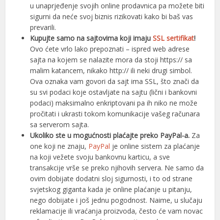
u unaprjeđenje svojih online prodavnica pa možete biti
ink panel
sigurni da neće svoj biznis rizikovati kako bi baš vas
ink panel
prevarili.
Kupujte samo na sajtovima koji imaju
SSL sertifikat
!
nati
Ovo ćete vrlo lako prepoznati – ispred web adrese
sajta na kojem se nalazite mora da stoji https:// sa
ink
malim katancem, nikako http:// ili neki drugi simbol.
Ova oznaka vam govori da sajt ima SSL, što znači da
ink Panel
su svi podaci koje ostavljate na sajtu (lični i bankovni
ink
podaci) maksimalno enkriptovani pa ih niko ne može
pročitati i ukrasti tokom komunikacije vašeg računara
ink Panel
sa serverom sajta.
Ukoliko ste u mogućnosti plaćajte preko PayPal-a.
Za
 oku
one koji ne znaju,
PayPal
je online sistem za plaćanje
na koji vežete svoju bankovnu karticu, a sve
ink Panel
transakcije vrše se preko njihovih servera. Ne samo da
ovim dobijate dodatni sloj sigurnosti, i to od strane
ink Panel
svjetskog giganta kada je online plaćanje u pitanju,
ink panel
nego dobijate i još jednu pogodnost. Naime, u slučaju
reklamacije ili vraćanja proizvoda, često će vam novac
 Oku