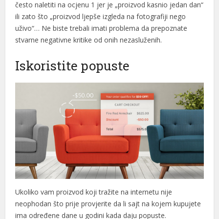
često naletiti na ocjenu 1 jer je „proizvod kasnio jedan dan“
ili zato što „proizvod ljepše izgleda na fotografiji nego
me bonusu
uživo“… Ne biste trebali imati problema da prepoznate
me bonusu
stvarne negativne kritike od onih nezasluženih.
me bonusu
Iskoristite popuste
anbet
anbet
o
his
his
abet
abet
Ukoliko vam proizvod koji tražite na internetu nije
neophodan što prije provjerite da li sajt na kojem kupujete
om giris
ima određene dane u godini kada daju popuste.