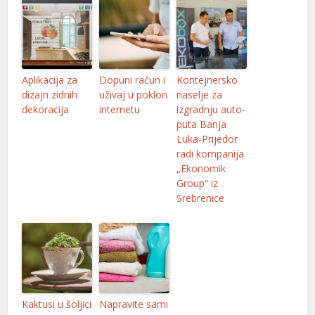
o
atın al
et
Aplikacija za
Dopuni račun i
Kontejnersko
ino
dizajn zidnih
uživaj u poklon
naselje za
dekoracija
internetu
izgradnju auto-
bet
puta Banja
0
Luka-Prijedor
radi kompanija
 giriş
„Ekonomik
Group“ iz
olovont
Srebrenice
bom
king
pashabet
Kaktusi u šoljici
Napravite sami