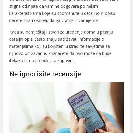
stigne otkrijete da vam ne odgovara po nekim
ink Panel
karakteristikama koje su spomenute u detaljnom opisu
nećete imati osnovu da ga vratite ili zamijenite.
ink Panel
Kada su namještaj i stvari za uređenje doma u pitanju
ink Panel
detaljni opisi često znaju sadržavati informacije o
ink Panel
materijalima koji su korišteni u izradi te savjetima za
njihovo održavanje. Priznaćete da ovo može da bude
ink panel
itekako bitno pri odluci o kupovini.
n Avukat
Ne ignorišite recenzije
pe Escort
ino
a Escort
ink panel