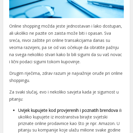
ink panel
ink panel
Online shopping možda jeste jednostavan i lako dostupan,
ink panel
ali ukoliko ne pazite on zaista može biti i opasan. Sva
sreća, nivoi zaštite pri online transakcijama danas su
ink panel
veoma razvijeni, pa se od vas očekuje da obratite pažnju
na svega nekoliko stvari kako bi bili sigurni da su vaš novac
ink panel
i lični podaci sigurni tokom kupovinje.
ink panel
Drugim riječima, zdrav razum je najvažnije oruđe pri online
ink panel
shoppingu.
ink panel
Za svaki slučaj, evo i nekoliko savjeta kada je sigurnost u
pitanju:
ink panel
Uvijek kupujete kod provjerenih i poznatih brendova
ili
ink panel
ukoliko kupujete iz inostranstva birajte svjetski
priznate online prodavnice kao što je npr. Amazon. U
ink panel
pitanju su kompanije koje ulažu milione svake godine