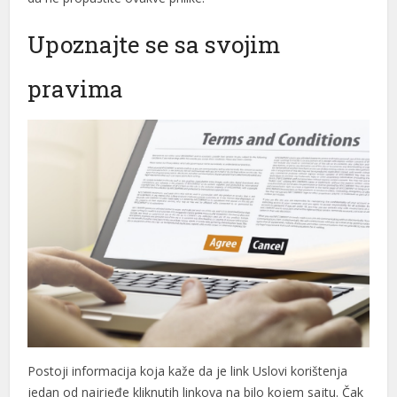
no giriş
Upoznajte se sa svojim
ino
pravima
i geri getirme büyüsü
bom
ng Forum
 escort
k giriş
t, mavibet giriş
no giriş
flex
Postoji informacija koja kaže da je link Uslovi korištenja
k yıkama
jedan od najrjeđe kliknutih linkova na bilo kojem sajtu. Čak