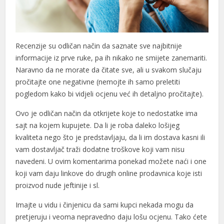
ink panel
nk giriş
Recenzije su odličan način da saznate sve najbitnije
et
informacije iz prve ruke, pa ih nikako ne smijete zanemariti.
et
Naravno da ne morate da čitate sve, ali u svakom slučaju
pročitajte one negativne (nemojte ih samo preletiti
et
pogledom kako bi vidjeli ocjenu već ih detaljno pročitajte).
et
Ovo je odličan način da otkrijete koje to nedostatke ima
sajt na kojem kupujete. Da li je roba daleko lošijeg
ya Escort
kvaliteta nego što je predstavljaju, da li im dostava kasni ili
fşa İzle
vam dostavljač traži dodatne troškove koji vam nisu
navedeni. U ovim komentarima ponekad možete naći i one
 20 mg fiyat
koji vam daju linkove do drugih online prodavnica koje isti
et
proizvod nude jeftinije i sl.
öy escort
Imajte u vidu i činjenicu da sami kupci nekada mogu da
pretjeruju i veoma nepravedno daju lošu ocjenu. Tako ćete
me bonusu