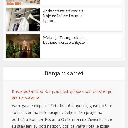
Jednostavni trikovi uz
koje će ladice i ormari
lijepo...
Melanija Tramp otkrila
božićne ukrase u Bijeloj...
Banjaluka.net
Bukte požari kod Konjica, postoji opasnost od širenja
prema kućama
Vatrogasne ekipe od četvrtka, 6. augusta, gase požare
koji su izbili na tri lokacije uz željezničku prugu na
području Konjica. Požari u Ovčarima i na Živašnici juče
su stavljeni su pod nadzor, dok se vatra koja je izbila