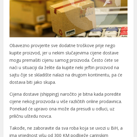
ink
acklink
ink
ink
Obavezno provjerite sve dodatne troškove prije nego
nk satın al
kupite proizvod, jer u nekim slučajevima cijene dostave
mogu premašiti cijenu samog proizvoda. Često ćete se
ink panel
naći u situaciji da želite da kupite neki jeftin proizvod na
sajtu čije se skladište nalazi na drugom kontinentu, pa će
ink panel
dostava biti jako skupa.
ink panel
Cijena dostave (shipping) naročito je bitna kada poredite
ink panel
cijene nekog proizvoda u više različitih online prodavnica.
Ponekad će upravo ona može da presudi u odluci, uz
ink panel
priličnu uštedu novca.
ink panel
Takođe, ne zaboravite da sva roba koja se uvozi u BiH, a
ima vrijednost višu od 300 KM podliježe carinskim
ink panel