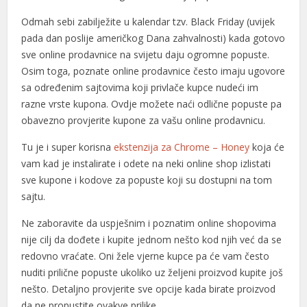
om giris
Odmah sebi zabilježite u kalendar tzv. Black Friday (uvijek
pada dan poslije američkog Dana zahvalnosti) kada gotovo
rk
sve online prodavnice na svijetu daju ogromne popuste.
money link shortener
Osim toga, poznate online prodavnice često imaju ugovore
sa određenim sajtovima koji privlače kupce nudeći im
o
razne vrste kupona. Ovdje možete naći odlične popuste pa
et
obavezno provjerite kupone za vašu online prodavnicu.
et
Tu je i super korisna
ekstenzija za Chrome – Honey
koja će
vam kad je instalirate i odete na neki online shop izlistati
o
sve kupone i kodove za popuste koji su dostupni na tom
sajtu.
no giriş
Ne zaboravite da uspješnim i poznatim online shopovima
et
nije cilj da dođete i kupite jednom nešto kod njih već da se
pashabet
redovno vraćate. Oni žele vjerne kupce pa će vam često
nuditi prilične popuste ukoliko uz željeni proizvod kupite još
t
nešto. Detaljno provjerite sve opcije kada birate proizvod
da ne propustite ovakve prilike.
ino