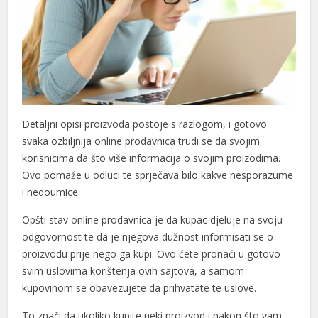
ink panel
ink panel
ink panel
ink panel
ink panel
Detaljni opisi proizvoda postoje s razlogom, i gotovo
svaka ozbiljnija online prodavnica trudi se da svojim
ink panel
korisnicima da što više informacija o svojim proizodima.
Ovo pomaže u odluci te sprječava bilo kakve nesporazume
nk satın al
i nedoumice.
ink Panel
Opšti stav online prodavnica je da kupac djeluje na svoju
ink Panel
odgovornost te da je njegova dužnost informisati se o
proizvodu prije nego ga kupi. Ovo ćete pronaći u gotovo
ink Panel
svim uslovima korištenja ovih sajtova, a samom
kupovinom se obavezujete da prihvatate te uslove.
ink Panel
To znači da ukoliko kupite neki proizvod i nakon što vam
ink Panel