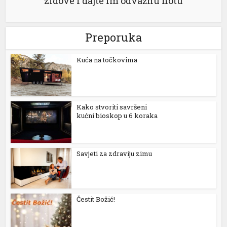
zidove i dajte im odvažnu notu
Preporuka
Kuća na točkovima
Kako stvoriti savršeni
kućni bioskop u 6 koraka
Savjeti za zdraviju zimu
Čestit Božić!