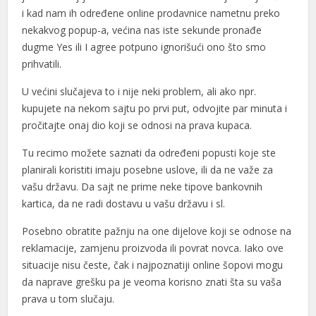
i kad nam ih određene online prodavnice nametnu preko
ocaine
nekakvog popup-a, većina nas iste sekunde pronađe
ca escort
dugme Yes ili I agree potpuno ignorišući ono što smo
prihvatili.
giriş
U većini slučajeva to i nije neki problem, ali ako npr.
eld
kupujete na nekom sajtu po prvi put, odvojite par minuta i
t giriş
pročitajte onaj dio koji se odnosi na prava kupaca.
asino
Tu recimo možete saznati da određeni popusti koje ste
planirali koristiti imaju posebne uslove, ili da ne važe za
abet
vašu državu. Da sajt ne prime neke tipove bankovnih
kartica, da ne radi dostavu u vašu državu i sl.
ahis
Posebno obratite pažnju na one dijelove koji se odnose na
om giriş
reklamacije, zamjenu proizvoda ili povrat novca. Iako ove
anbet
situacije nisu česte, čak i najpoznatiji online šopovi mogu
da naprave grešku pa je veoma korisno znati šta su vaša
et
prava u tom slučaju.
bom