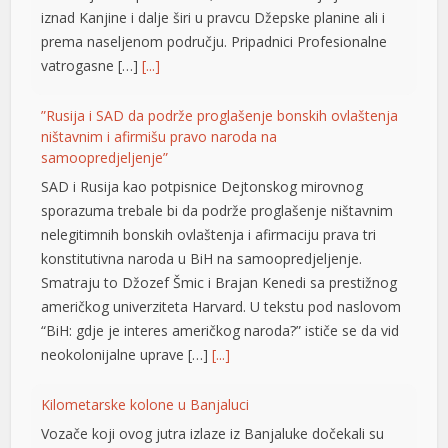
iznad Kanjine i dalje širi u pravcu Džepske planine ali i
prema naseljenom području. Pripadnici Profesionalne
vatrogasne […]
[...]
”Rusija i SAD da podrže proglašenje bonskih ovlaštenja
ništavnim i afirmišu pravo naroda na
samoopredjeljenje”
SAD i Rusija kao potpisnice Dejtonskog mirovnog
sporazuma trebale bi da podrže proglašenje ništavnim
nelegitimnih bonskih ovlaštenja i afirmaciju prava tri
konstitutivna naroda u BiH na samoopredjeljenje.
Smatraju to Džozef Šmic i Brajan Kenedi sa prestižnog
američkog univerziteta Harvard. U tekstu pod naslovom
“BiH: gdje je interes američkog naroda?” ističe se da vid
neokolonijalne uprave […]
[...]
Kilometarske kolone u Banjaluci
Vozače koji ovog jutra izlaze iz Banjaluke dočekali su