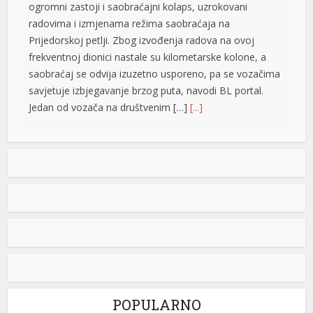
ogromni zastoji i saobraćajni kolaps, uzrokovani
radovima i izmjenama režima saobraćaja na
Prijedorskoj petlji. Zbog izvođenja radova na ovoj
frekventnoj dionici nastale su kilometarske kolone, a
saobraćaj se odvija izuzetno usporeno, pa se vozačima
savjetuje izbjegavanje brzog puta, navodi BL portal.
Jedan od vozača na društvenim […]
[...]
Pripremite kišobrane: Nakon vrelog dana stižu pljuskovi i
grmljavina
Stanovnike Republike Srpske i Bosne i Hercegovine
danas očekuje još jedan veoma topao ljetni dan, ali će
u poslijepodnevnim i večernjim časovima u pojedinim
krajevima kišobrani ipak biti potrebni. Prije podne
preovladavaće pretežno sunčano vrijeme, dok se sa
razvojem oblačnosti kasnije tokom dana lokalno
očekuju pljuskovi praćeni grmljavinom. Duvaće slab do
umjeren vjetar sjevernog i […]
[...]
POPULARNO