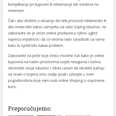
komplikacije pri kupovini ili reklamacije biti svedena na
 yönetim sistemi
minimum.
a 100 mg
Čak i ako dođete u situaciju da neki proizvod reklamirate ili
fiyat
ako imate bilo kakvu zamjerku na vaše šoping iskustvo, ne
zaboravite da je većini online prodavnica njihov ugled
 fiyat
najveća vrijednost i da će veoma rado sarađivati sa vama
kako bi riješili bilo kakav problem.
 100 mg
Zaboravite na priče koje često možete čuti kako je online
 2026 fiyatları
kupovina na našim prostorima uvijek nesigurna i rizična.
a 100 mg fiyat
Iskoristite svoje iskustvo i zdrav razum da obratite pažnju
na stvari o kojima smo ovdje pisali i uživajte u svim
100 mg
pogodnostima koje vam nudi online shoping iz sopstvene
et
kuće.
rk
t giriş
Preporučujemo: