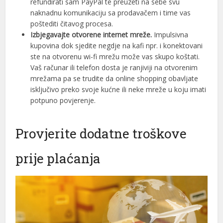
refundirati sam PayPal te preuzeti na sebe svu
naknadnu komunikaciju sa prodavačem i time vas
ink
poštediti čitavog procesa.
Izbjegavajte otvorene internet mreže.
Impulsivna
ink panel
kupovina dok sjedite negdje na kafi npr. i konektovani
ink panel
ste na otvorenu wi-fi mrežu može vas skupo koštati.
Vaš računar ili telefon dosta je ranjiviji na otvorenim
ink panel
mrežama pa se trudite da online shopping obavljate
isključivo preko svoje kućne ili neke mreže u koju imati
ink Panel
potpuno povjerenje.
ink
Provjerite dodatne troškove
ink
ink
prije plaćanja
ink panel
ink panel
ink