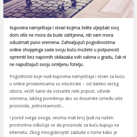
ink panel
ink panel
Kupovina namještaja i stvari kojima želite uljepšati svoj
ink panel
dom više ne mora da bude zahtjevna, niti vam mora
oduzimati puno vremena. Zahvaljujući pogodnostima
ink panel
online shoppinga sada svoju kuću možete u potpunosti
opremiti bez napornih obilazaka svih salona u gradu, čak ni
ink panel
ne napuštajući svoju omiljenu fotelju.
ink panel
Pogodnosti koje nudi kupovina namještaja i stvari za kuću
ink panel
u online prodavnicama su višestruke – od daleko većeg
izbora, većih šansi da ostvarite neki popust, uštede
ink panel
vremena, lakšeg poređenja ako se dvoumite između više
ink panel
proizvoda, jednostavnosti…
ink panel
I pored svega ovoga, veoma mali broj ljudi na našim
prostorima odlučuje se da proizvode za kuću kupuju na
ink panel
internetu. Zbog mnogobrojnih zabluda o tome kako je