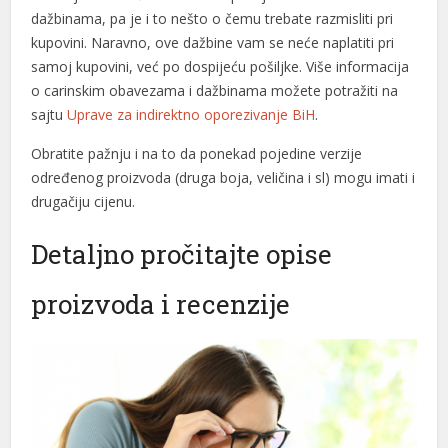
dažbinama, pa je i to nešto o čemu trebate razmisliti pri
ink panel
kupovini. Naravno, ove dažbine vam se neće naplatiti pri
samoj kupovini, već po dospijeću pošiljke. Više informacija
ink panel
o carinskim obavezama i dažbinama možete potražiti na
ink panel
sajtu
Uprave za indirektno oporezivanje BiH
.
ink panel
Obratite pažnju i na to da ponekad pojedine verzije
određenog proizvoda (druga boja, veličina i sl) mogu imati i
ink panel
drugačiju cijenu.
ink
Detaljno pročitajte opise
ink panel
proizvoda i recenzije
ink panel
ink panel
ink panel
ink panel