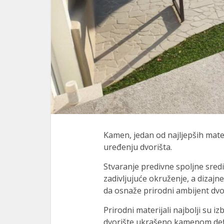
Kamen, jedan od najljepših mater
uređenju dvorišta.
Stvaranje predivne spoljne sredi
zadivljujuće okruženje, a dizaj
da osnaže prirodni ambijent dvo
Prirodni materijali najbolji su iz
dvorište ukrašeno kamenom definit