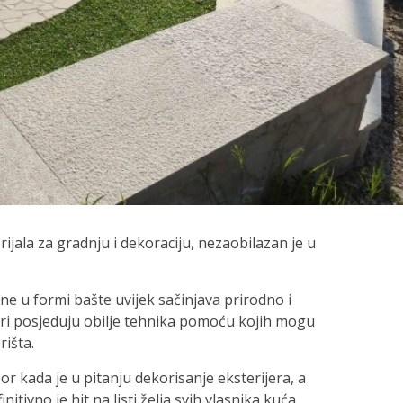
ijala za gradnju i dekoraciju, nezaobilazan je u
ne u formi bašte uvijek sačinjava prirodno i
neri posjeduju obilje tehnika pomoću kojih mogu
rišta.
bor kada je u pitanju dekorisanje eksterijera, a
ivno je hit na listi želja svih vlasnika kuća.