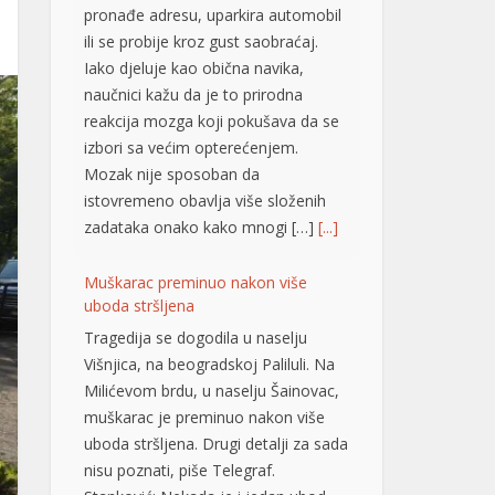
pronađe adresu, uparkira automobil
ili se probije kroz gust saobraćaj.
Iako djeluje kao obična navika,
naučnici kažu da je to prirodna
reakcija mozga koji pokušava da se
izbori sa većim opterećenjem.
Mozak nije sposoban da
istovremeno obavlja više složenih
zadataka onako kako mnogi […]
[...]
Muškarac preminuo nakon više
uboda stršljena
Tragedija se dogodila u naselju
Višnjica, na beogradskoj Paliluli. Na
Milićevom brdu, u naselju Šainovac,
muškarac je preminuo nakon više
uboda stršljena. Drugi detalji za sada
nisu poznati, piše Telegraf.