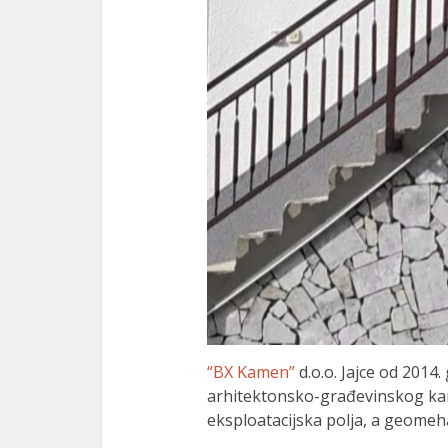
“BX Kamen”
d.o.o. Jajce od 2014.
arhitektonsko-građevinskog kam
eksploatacijska polja, a geomeha