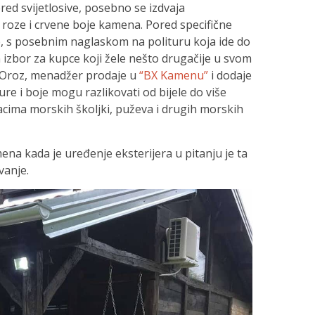
ored svijetlosive, posebno se izdvaja
 roze i crvene boje kamena. Pored specifične
e, s posebnim naglaskom na polituru koja ide do
n izbor za kupce koji žele nešto drugačije u svom
 Oroz, menadžer prodaje u
“BX Kamenu”
i dodaje
ure i boje mogu razlikovati od bijele do više
stacima morskih školjki, puževa i drugih morskih
na kada je uređenje eksterijera u pitanju je ta
vanje.