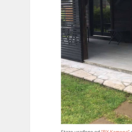
Staze urađene od
“BX Kamena”
d