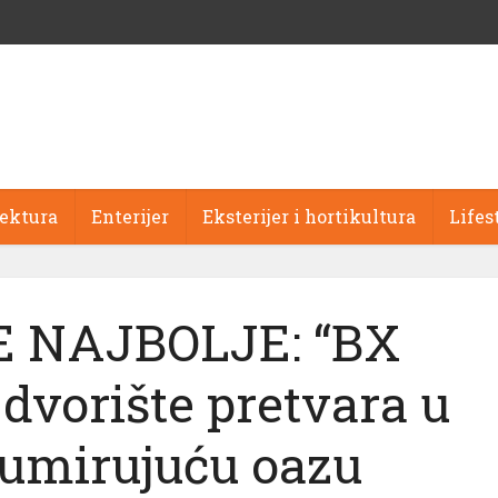
tektura
Enterijer
Eksterijer i hortikultura
Lifes
 NAJBOLJE: “BX
dvorište pretvara u
 umirujuću oazu