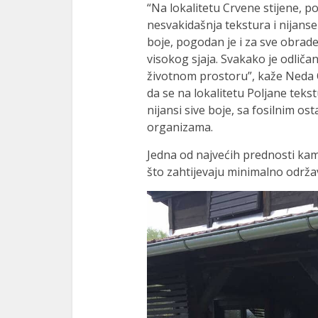
“Na lokalitetu Crvene stijene, p
nesvakidašnja tekstura i nijanse
boje, pogodan je i za sve obrad
visokog sjaja. Svakako je odliča
životnom prostoru”, kaže Neda
da se na lokalitetu Poljane tekst
nijansi sive boje, sa fosilnim o
organizama.
Jedna od najvećih prednosti kame
što zahtijevaju minimalno održa