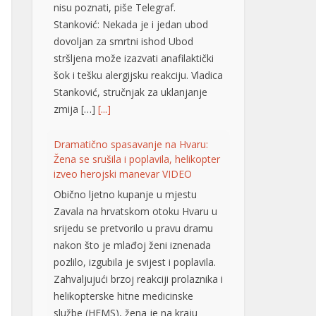
Stanković: Nekada je i jedan ubod
dovoljan za smrtni ishod Ubod
stršljena može izazvati anafilaktički
šok i tešku alergijsku reakciju. Vladica
Stanković, stručnjak za uklanjanje
zmija […]
[...]
Dramatično spasavanje na Hvaru:
Žena se srušila i poplavila, helikopter
izveo herojski manevar VIDEO
Obično ljetno kupanje u mjestu
Zavala na hrvatskom otoku Hvaru u
srijedu se pretvorilo u pravu dramu
nakon što je mlađoj ženi iznenada
pozlilo, izgubila je svijest i poplavila.
Zahvaljujući brzoj reakciji prolaznika i
helikopterske hitne medicinske
službe (HEMS), žena je na kraju
pokazala znakove oporavka.