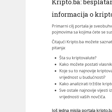
Kripto.ba: besplata
informacija o krip
Primarni cilj portala je sveobuhv
pojmovima sa kojima ćete se susre
Čitajući Kripto.ba možete sazna
pitanja:
Šta su kriptovalute?
Kako možete postati vlasnik
Koje su to najnovije kriptov
vrijednost u budućnosti?
Kako analizirati tržište krip
Sve ostale najnovije vijesti iz
vrijednosti vaših novčiča.
Još jedna misija portala kripto.b