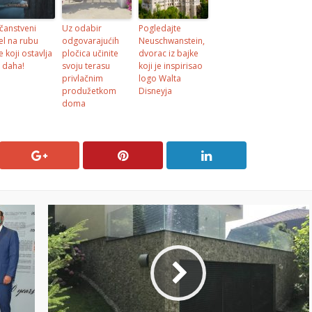
ičanstveni
Uz odabir
Pogledajte
el na rubu
odgovarajućih
Neuschwanstein,
ce koji ostavlja
pločica učinite
dvorac iz bajke
 daha!
svoju terasu
koji je inspirisao
privlačnim
logo Walta
produžetkom
Disneyja
doma