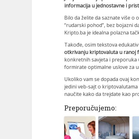
informacija u jednostavne i pri
Bilo da želite da saznate više o 
“rudarski pohod”, bez bojazni da
Kripto.ba je idealna polazna tač
Takođe, osim tekstova edukati
otkrivanju kriptovaluta u ranoj f
konkretnih savjeta i preporuka u
formirate optimalne uslove za u
Ukoliko vam se dopada ovaj konce
jedini veb-sajt o kriptovalutama
naučite kako da trejdate kao pr
Preporučujemo: