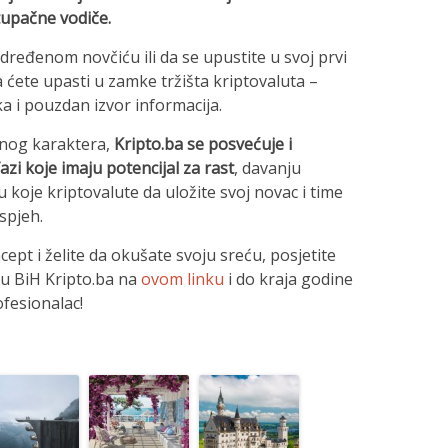
stupačne vodiče.
određenom novčiću ili da se upustite u svoj prvi
 ćete upasti u zamke tržišta kriptovaluta –
ka i pouzdan izvor informacija.
vnog karaktera,
Kripto.ba se posvećuje i
azi koje imaju potencijal za rast
, davanju
 koje kriptovalute da uložite svoj novac i time
spjeh.
pt i želite da okušate svoju sreću, posjetite
 u BiH Kripto.ba na
ovom linku
i do kraja godine
ofesionalac!