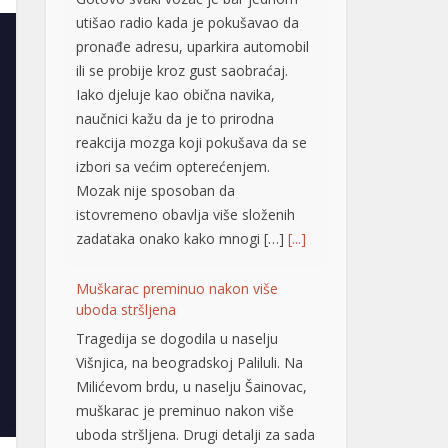
pronađe adresu, uparkira automobil
ili se probije kroz gust saobraćaj.
Iako djeluje kao obična navika,
naučnici kažu da je to prirodna
reakcija mozga koji pokušava da se
izbori sa većim opterećenjem.
Mozak nije sposoban da
istovremeno obavlja više složenih
zadataka onako kako mnogi […]
[...]
Muškarac preminuo nakon više
uboda stršljena
Tragedija se dogodila u naselju
Višnjica, na beogradskoj Paliluli. Na
Milićevom brdu, u naselju Šainovac,
muškarac je preminuo nakon više
uboda stršljena. Drugi detalji za sada
nisu poznati, piše Telegraf.