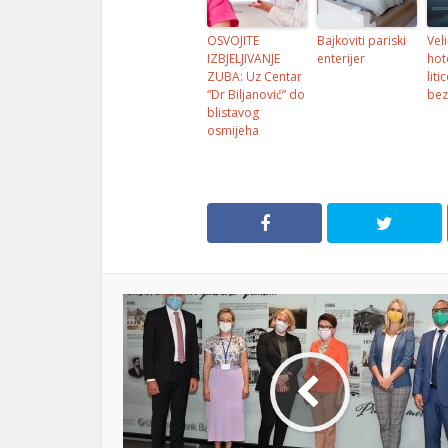
OSVOJITE
Bajkoviti pariski
Vel
IZBJELJIVANJE
enterijer
hot
ZUBA: Uz Centar
liti
“Dr Biljanović” do
bez
blistavog
osmijeha