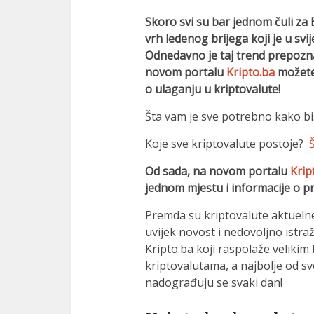
Skoro svi su bar jednom čuli za Bi
vrh ledenog brijega koji je u sv
Odnedavno je taj trend prepozna
novom portalu
Kripto.ba
možete 
o ulaganju u kriptovalute!
al
Šta vam je sve potrebno kako bi
al
Koje sve kriptovalute postoje?
Od sada, na novom portalu
Krip
jednom mjestu i informacije o pr
Premda su kriptovalute aktuelne
uvijek novost i nedovoljno istra
Kripto.ba koji raspolaže velikim
kriptovalutama, a najbolje od sv
nadograđuju se svaki dan!