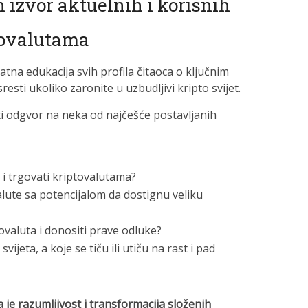
n izvor aktuelnih i korisnih
tovalutama
atna edukacija svih profila čitaoca o ključnim
sti ukoliko zaronite u uzbudljivi kripto svijet.
ti odgvor na neka od najčešće postavljanih
 i trgovati kriptovalutama?
alute sa potencijalom da dostignu veliku
tovaluta i donositi prave odluke?
 svijeta, a koje se tiču ili utiču na rast i pad
a je razumljivost i transformacija složenih