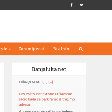
tyle
Zanimljivosti
Biz Info
Banjaluka.net
Evo zašto instinktivno utišavamo
radio kada se parkiramo ili tražimo
adresu
Gotovo svaki vozač je bar jednom
utišao radio kada je pokušavao da