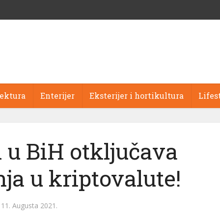
tektura
Enterijer
Eksterijer i hortikultura
Lifes
 u BiH otključava
ja u kriptovalute!
11. Augusta 2021.