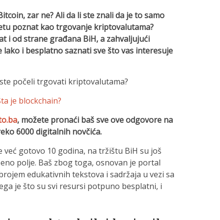
tcoin, zar ne? Ali da li ste znali da je to samo
ijetu poznat kao trgovanje kriptovalutama?
t i od strane građana BiH, a zahvaljujući
lako i besplatno saznati sve što vas interesuje
ste počeli trgovati kriptovalutama?
Šta je blockchain?
to.ba
, možete pronaći baš sve ove odgovore na
eko 6000 digitalnih novčića.
 već gotovo 10 godina, na tržištu BiH su još
ženo polje. Baš zbog toga, osnovan je portal
 brojem edukativnih tekstova i sadržaja u vezi sa
ega je što su svi resursi potpuno besplatni, i