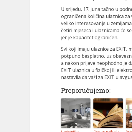
U srijedu, 17. juna tačno u pod
ograničena količina ulaznica za
veliko interesovanje u zemljama
četiri mjeseca i ulaznicama će s
jer je kapacitet ograničen.
Svi koji imaju ulaznice za EXIT,
potpuno besplatno, uz obavezn
a nakon prijave neophodno je da
EXIT ulaznica u fizičkoj ili elekt
nastavila da važi za EXIT u avgu
Preporučujemo:
Umjetnička
Ovo su najbolje
Prij