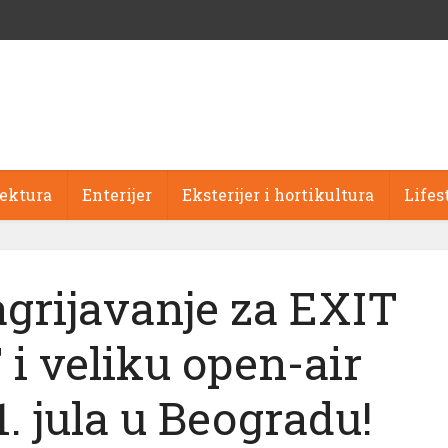
tektura
Enterijer
Eksterijer i hortikultura
Lifes
grijavanje za EXIT
i veliku open-air
11. jula u Beogradu!