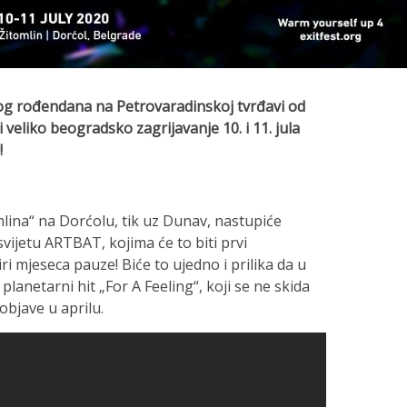
g rođendana na Petrovaradinskoj tvrđavi od
 veliko beogradsko zagrijavanje 10. i 11. jula
!
mlina“ na Dorćolu, tik uz Dunav, nastupiće
svijetu ARTBAT, kojima će to biti prvi
i mjeseca pauze! Biće to ujedno i prilika da u
lanetarni hit „For A Feeling“, koji se ne skida
 objave u aprilu.