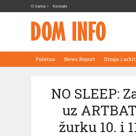
O nama
Kontakt
Početna
News Report
Dizajn i arhi
i
NO SLEEP: Za
uz ARTBAT 
žurku 10. i 