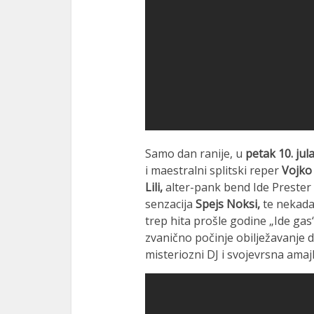
Samo dan ranije, u
petak 10. jul
i maestralni splitski reper
Vojko
Lili,
alter-pank bend Ide Prester
senzacija
Spejs Noksi,
te nekada
trep hita prošle godine „Ide gas
zvanično počinje obilježavanje 
misteriozni DJ i svojevrsna amajl