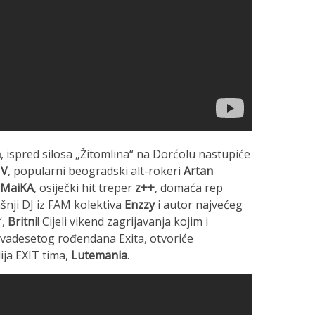
a
, ispred silosa „Žitomlina“ na Dorćolu nastupiće
 V
, popularni beogradski alt-rokeri
Artan
MaiKA
, osiječki hit treper
z++
, domaća rep
šnji DJ iz FAM kolektiva
Enzzy
i autor najvećeg
“,
Britni!
Cijeli vikend zagrijavanja kojim i
dvadesetog rođendana Exita, otvoriće
ija EXIT tima,
Lutemania
.