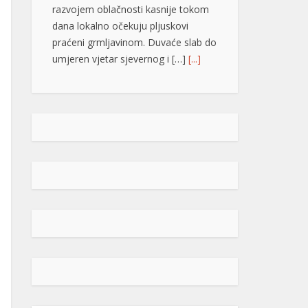
razvojem oblačnosti kasnije tokom
dana lokalno očekuju pljuskovi
praćeni grmljavinom. Duvaće slab do
umjeren vjetar sjevernog i […]
[...]
Stevandić iz manastira Draževina:
Naš narod treba da se oboži,
umnoži, da bude jak i obrazovan
Predsjednik Ujedinjene Srpske
Nenad Stevandić posjetio je
manastir Draževina, odakle je uputio
poruku o značaju vjere, porodice i
obrazovanja za budućnost Republike
Srpske. Stevandić je na društvenoj
mreži „X“ poručio da mu je drago što
se Ujedinjena Srpska i Stara
Hercegovina drže dogovora i ostaju
odani zajedničkim vrijednostima.
„Drago mi je da se mi iz […]
[...]