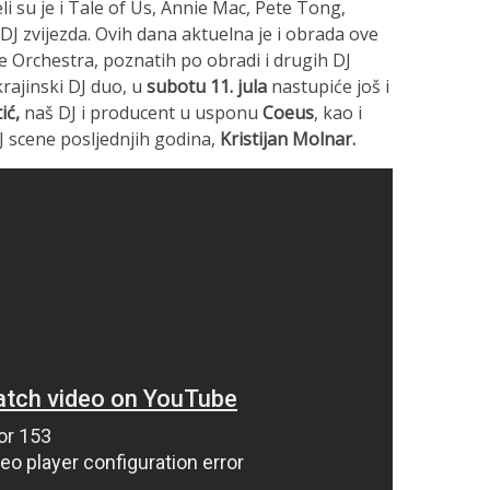
li su je i Tale of Us, Annie Mac, Pete Tong,
 DJ zvijezda. Ovih dana aktuelna je i obrada ove
 Orchestra, poznatih po obradi i drugih DJ
krajinski DJ duo, u
subotu 11. jula
nastupiće još i
ić,
naš DJ i producent u usponu
Coeus
, kao i
 scene posljednjih godina,
Kristijan Molnar.