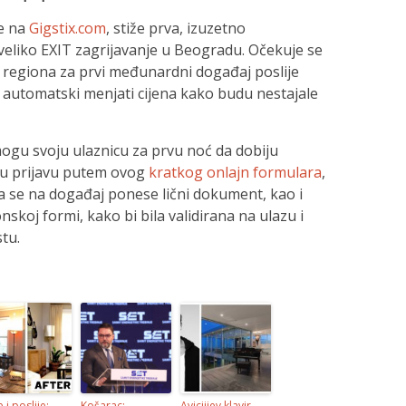
ne na
Gigstix.com
, stiže prva, izuzetno
 veliko EXIT zagrijavanje u Beogradu. Očekuje se
 regiona za prvi međunardni događaj poslije
e automatski menjati cijena kako budu nestajale
 mogu svoju ulaznicu za prvu noć da dobiju
u prijavu putem ovog
kratkog onlajn formulara
,
 se na događaj ponese lični dokument, kao i
ronskoj formi, kako bi bila validirana na ulazu i
stu.
e i poslije:
Košarac:
Aviciijev klavir