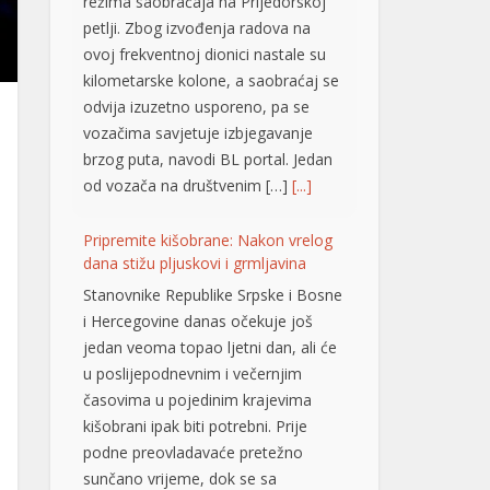
režima saobraćaja na Prijedorskoj
petlji. Zbog izvođenja radova na
ovoj frekventnoj dionici nastale su
kilometarske kolone, a saobraćaj se
odvija izuzetno usporeno, pa se
vozačima savjetuje izbjegavanje
brzog puta, navodi BL portal. Jedan
od vozača na društvenim […]
[...]
Pripremite kišobrane: Nakon vrelog
dana stižu pljuskovi i grmljavina
Stanovnike Republike Srpske i Bosne
i Hercegovine danas očekuje još
jedan veoma topao ljetni dan, ali će
u poslijepodnevnim i večernjim
časovima u pojedinim krajevima
kišobrani ipak biti potrebni. Prije
podne preovladavaće pretežno
sunčano vrijeme, dok se sa