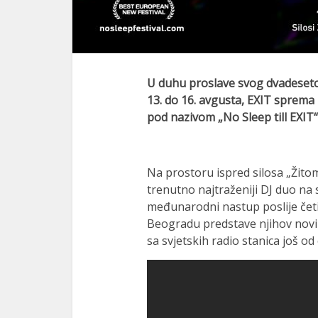
U duhu proslave svog dvadeseto
13. do 16. avgusta, EXIT sprema i
pod nazivom „No Sleep till EXIT“
Na prostoru ispred silosa „Žito
trenutno najtraženiji DJ duo na 
međunarodni nastup poslije četir
Beogradu predstave njihov novi p
sa svjetskih radio stanica još od