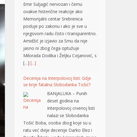
Emir Suljagić nervozan i čemu
ovakve histerične reakcije ako
Memorijalni centar Srebrenica
posluje po zakonu i ako je sve u
njegovom radu čisto i transparentno.
Amidžić je izjavio za Srnu da nije
jasno ni zbog čega optužuje
Milorada Dodika i Željku Cvijanović, s
[…]
[...]
Decenija na Interpolovoj listi: Gdje
se krije fatalna Slobodanka Tošić?
BANjALUKA – Punih
deset godina na
Interpolovoj crvenoj listi
nalazi se Slobodanka
Tošić Boba, osoba zbog koje su u
ratu već dvije decenije Darko Elez i