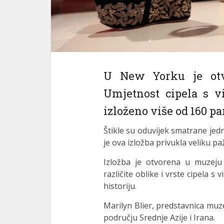
link panel
link panel
link panel
link satın al
U New Yorku je otvo
link satın al
Umjetnost cipela s v
link panel
izloženo više od 160 par
link panel
Štikle su oduvijek smatrane jed
je ova izložba privukla veliku 
link panel
Izložba je otvorena u muzeju B
link panel
različite oblike i vrste cipela 
link panel
historiju.
link panel
Marilyn Blier, predstavnica muzej
području Srednje Azije i Irana.
link panel