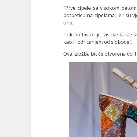
“Prve cipele sa visokom petom k
link panel
potpeticu na cipelama, jer su vj
link panel
ona.
link panel
Tokom historije, visoke štikle
kao i “odricanjem od slobode“.
link panel
Ova izložba bit će otvorena do 1
link panel
link panel
link panel
link panel
link panel
link panel
link panel