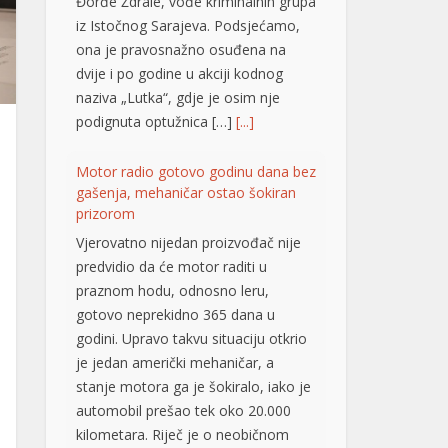
Đorđe Ždrale, vođe kriminalnih grupa
iz Istočnog Sarajeva. Podsjećamo,
ona je pravosnažno osuđena na
dvije i po godine u akciji kodnog
naziva „Lutka“, gdje je osim nje
podignuta optužnica […]
[...]
Motor radio gotovo godinu dana bez
gašenja, mehaničar ostao šokiran
prizorom
Vjerovatno nijedan proizvođač nije
predvidio da će motor raditi u
praznom hodu, odnosno leru,
gotovo neprekidno 365 dana u
godini. Upravo takvu situaciju otkrio
je jedan američki mehaničar, a
stanje motora ga je šokiralo, iako je
automobil prešao tek oko 20.000
kilometara. Riječ je o neobičnom