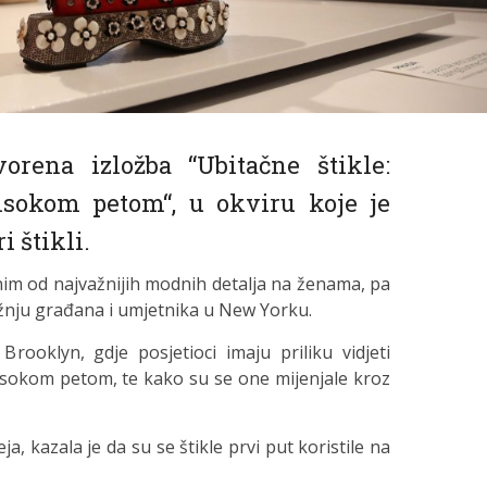
rena izložba “Ubitačne štikle:
isokom petom“, u okviru koje je
i štikli.
nim od najvažnijih modnih detalja na ženama, pa
pažnju građana i umjetnika u New Yorku.
rooklyn, gdje posjetioci imaju priliku vidjeti
s visokom petom, te kako su se one mijenjale kroz
a, kazala je da su se štikle prvi put koristile na