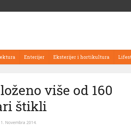
tektura
Enterijer
Eksterijer i hortikultura
Lifes
loženo više od 160
ri štikli
11. Novembra 2014.