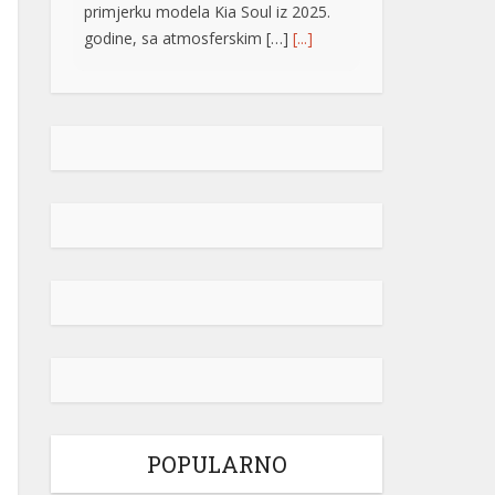
primjerku modela Kia Soul iz 2025.
godine, sa atmosferskim […]
[...]
Rad objavljen u Harvardovom
pravnom časopisu: Visoki
predstavnik nema ovlaštenja da
donosi zakone u BiH
Visoki predstavnik u BiH nije nikad
bio ovlašten da donosi zakone, ni
prema Povelji UN, ni po Ustavu BiH
niti prema ostalim pravni
dokumentima koji priznaju pravo na
samoopredjeljenje, stoga, su
ništavni svi akti koje je nametao,
pozivajući se na takozvana bonska
ovlaštenja, navodi se u tekstu čiji su
autori Džozef Šmic i Brajan Kenedi
[…]
[...]
POPULARNO