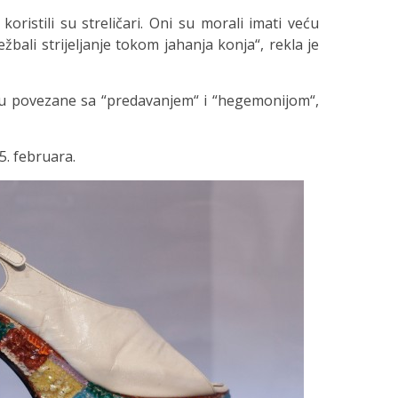
oristili su streličari. Oni su morali imati veću
ežbali strijeljanje tokom jahanja konja“, rekla je
 su povezane sa “predavanjem“ i “hegemonijom“,
5. februara.