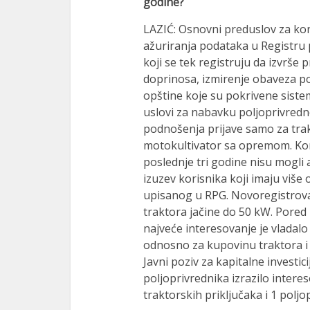
godine?
LAZIĆ: Osnovni preduslov za kon
ažuriranja podataka u Registru p
koji se tek registruju da izvrše
doprinosa, izmirenje obaveza p
opštine koje su pokrivene sist
uslovi za nabavku poljoprivredn
podnošenja prijave samo za trakto
motokultivator sa opremom. Koris
poslednje tri godine nisu mogli a
izuzev korisnika koji imaju više
upisanog u RPG. Novoregistrova
traktora jačine do 50 kW. Pored
najveće interesovanje je vladal
odnosno za kupovinu traktora i 
Javni poziv za kapitalne investic
poljoprivrednika izrazilo inter
traktorskih priključaka i 1 pol