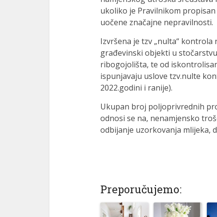
ukoliko je Pravilnikom propisan 
uočene značajne nepravilnosti.
Izvršena je tzv „nulta“ kontrola
građevinski objekti u stočarstvu
ribogojolišta, te od iskontrolis
ispunjavaju uslove tzv.nulte kon
2022.godini i ranije).
Ukupan broj poljoprivrednih pro
odnosi se na, nenamjensko troše
odbijanje uzorkovanja mlijeka, d
Preporučujemo: