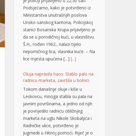
je policiji prijavljeno u 22:30 sati.
Podsjećamo, kako je potvrđeno iz
Ministarstva unutrašnjih poslova
Unsko-sanskog kantona, Policijskoj
stanici Bosanska Krupa prijavljeno je
da se u porodičnoj kući, u vlasništvu
Š.H., rođen 1962., nalazi tijelo
nepomičnog lica, vlasnika kuće. – Na
lice mjesta upućena […]
[...]
Oluja napravila haos: Stablo palo na
radnicu marketa, završila u bolnici
Tokom današnje oluje i kiše u
Leskovcu, mnoga stabla su pala na
javnim površinama, a jedno od njih
je povrijedilo radnicu obližnjeg
marketa na uglu Nikole Skobaljića i
Radničke ulice, potvrđeno je
Jugmedii u Hitnoj pomoći. Riječ je o