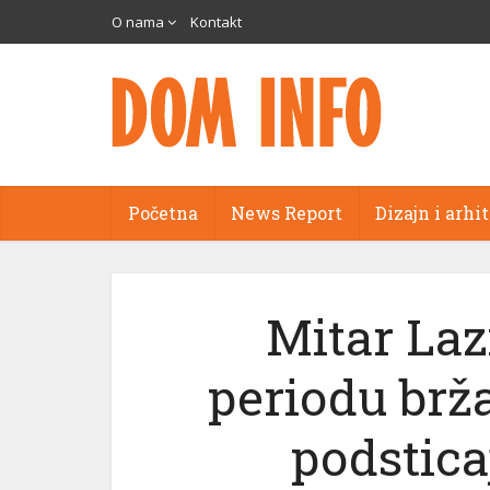
O nama
Kontakt
Početna
News Report
Dizajn i arhi
Mitar La
periodu brž
podstica