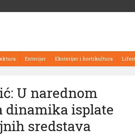
tektura
Enterijer
Eksterijer i hortikultura
Lifes
zić: U narednom
a dinamika isplate
jnih sredstava