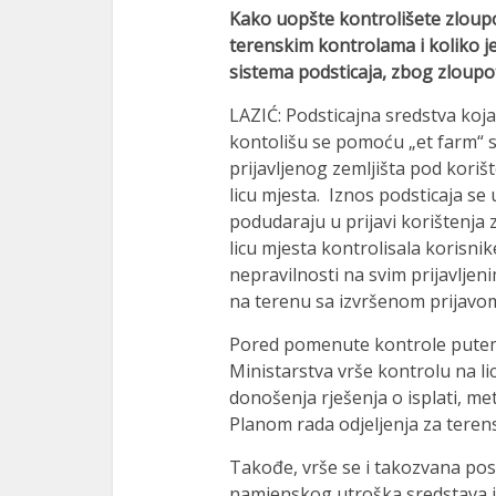
Kako uopšte kontrolišete zloupo
terenskim kontrolama i koliko j
sistema podsticaja, zbog zloup
LAZIĆ: Podsticajna sredstva koj
kontolišu se pomoću „et farm“ si
prijavljenog zemljišta pod kori
licu mjesta. Iznos podsticaja se
podudaraju u prijavi korištenja z
licu mjesta kontrolisala korisnik
nepravilnosti na svim prijavlje
na terenu sa izvršenom prijavom
Pored pomenute kontrole putem „
Ministarstva vrše kontrolu na li
donošenja rješenja o isplati, m
Planom rada odjeljenja za teren
Takođe, vrše se i takozvana po
namjenskog utroška sredstava i