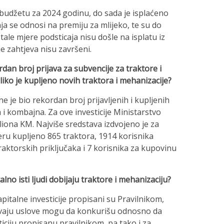
 budžetu za 2024 godinu, do sada je isplaćeno
ja se odnosi na premiju za mlijeko, te su do
tale mjere podsticaja nisu došle na isplatu iz
e zahtjeva nisu završeni.
rdan broj prijava za subvencije za traktore i
iko je kupljeno novih traktora i mehanizacije?
e je bio rekordan broj prijavljenih i kupljenih
a i kombajna. Za ove investicije Ministarstvo
iliona KM. Najviše sredstava izdvojeno je za
eru kupljeno 865 traktora, 1914 korisnika
raktorskih priključaka i 7 korisnika za kupovinu
no isti ljudi dobijaju traktore i mehanizaciju?
apitalne investicije propisani su Pravilnikom,
njavaju uslove mogu da konkurišu odnosno da
ticiju propisanu pravilnikom, pa tako i za