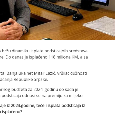
ržu dinamiku isplate podsticajnih sredstava
ne. Do danas je isplaćeno 118 miliona KM, a za
tal Banjaluka.net Mitar Lazić, vršilac dužnosti
laćanja Republike Srpske.
arnog budžeta za 2024. godinu do sada je
 podsticaja odnosi se na premiju za mlijeko.
je iz 2023.godine, teče i isplata podsticaja iz
a isplaćeno?