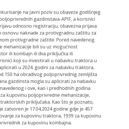
kurisanje na Javni poziv su obaveze godišnjeg
oljoprivrednih gazdinstava-APIF, a korisnici
 prijavu odnosno registraciju, obavezna prijava
o osnovu naknade za protivgradnu zaštitu za
emom protivgradne zaštite. Pored navedenog
e mehanizacije bili su uz mogućnost
r ili kombajn ili dva priključka ili
nici koji su investirali u nabavku traktora u
plicirati u 2024. godini za nabavku traktora,
 od 150 ha obradivog poljoprivrednig zemljišta
na gazdinsta mogla su aplicirati za nabavku
 navedenog i ove, kao i predhodnih godina
o za kupovinu poljoprivredne mehanizacije,
traktorskih priključaka. Kao što je poznato,
ije zatvoren je 17.04.2024 godine gdje je 457
esovanje za kupovinu traktora, 1939 za kupovinu
joprivrednik za kupovinu kombajna.