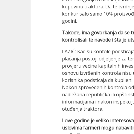
kupovinu traktora. Da te tvrdnje
konkurisalo samo 10% proizvođač
godini.
Takođe, ima govorkanja da se tra
kontrolisali te navode i šta je 
LAZIĆ: Kad su kontole podsticaja
plaćanja postoji odjeljenje za t
provjeru većine kapitalnih invest
osnovu izvršenih kontrola nisu
korisnika podsticaja da kupljeni
Nakon sprovedenih kontrola od s
nadležana republička ili opštin
informacijama i nakon inspekcij
otuđenja traktora.
I ove godine je veliko interesov
uslovima farmeri mogu nabaviti 