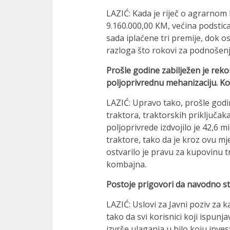
LAZIĆ: Kada je riječ o agrarnom
9.160.000,00 KM, većina podstica
sada iplaćene tri premije, dok os
razloga što rokovi za podnošenj
Prošle godine zabilježen je reko
poljoprivrednu mehanizaciju. Kol
LAZIĆ: Upravo tako, prošle godin
traktora, traktorskih priključak
poljoprivrede izdvojilo je 42,6 m
traktore, tako da je kroz ovu mj
ostvarilo je pravu za kupovinu t
kombajna.
Postoje prigovori da navodno stal
LAZIĆ: Uslovi za Javni poziv za k
tako da svi korisnici koji ispu
izvrše ulaganja u bilo koju inves