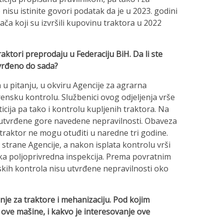
 nisu istinite govori podatak da je u 2023. godini
a koji su izvršili kupovinu traktora u 2022
ktori preprodaju u Federaciju BiH. Da li ste
utvrđeno do sada?
 u pitanju, u okviru Agencije za agrarna
erensku kontrolu. Službenici ovog odjeljenja vrše
icija pa tako i kontrolu kupljenih traktora. Na
 utvrđene gore navedene nepravilnosti. Obaveza
 traktor ne mogu otuđiti u naredne tri godine.
trane Agencije, a nakon isplata kontrolu vrši
ska poljoprivredna inspekcija. Prema povratnim
skih kontrola nisu utvrđene nepravilnosti oko
anje za traktore i mehanizaciju. Pod kojim
ove mašine, i kakvo je interesovanje ove