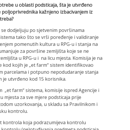
trebe u oblasti podsticaja, šta je utvrđeno
e poljoprivrednika kažnjeno izbacivanjem iz
otreba?
a se dodjeljuju po sjetvenim površinama
stema tako što se vrši poređenje i validiranje
štenjem pomenutih kultura u RPG-u i stanja na
 umanjuje za površine zemljišta koje se ne
emljišta u RPG-u i na licu mjesta. Komisija je na
e kod kojih je „et farm“ sistem identifikovao
nim parcelama i potpuno nepodudaranje stanja
 je utvrđeno kod 15 korisnika.
et farm“ sistema, komisije ispred Agencije i
cu mjesta za sve mjere podsticaja prije
etodom uzorkovanja, u skladu sa Pravilnikom i
sku kontrolu.
st kontrola koja podrazumijeva kontrolu
 kontrolu (ne)otuđivanja predmeta podsticaja