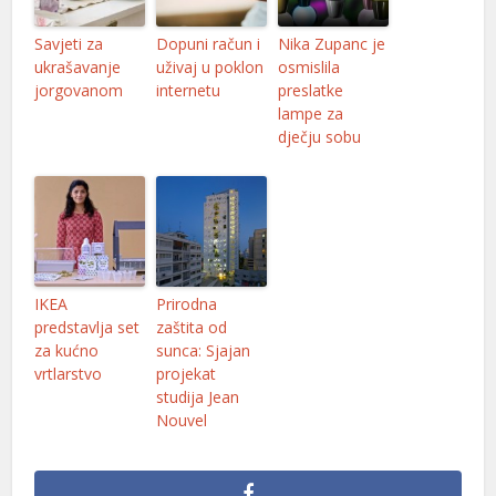
Savjeti za
Dopuni račun i
Nika Zupanc je
ukrašavanje
uživaj u poklon
osmislila
jorgovanom
internetu
preslatke
lampe za
dječju sobu
IKEA
Prirodna
predstavlja set
zaštita od
za kućno
sunca: Sjajan
vrtlarstvo
projekat
studija Jean
Nouvel