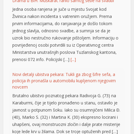
Drama u BiH: Muškarac ranio samog sebe na svadbi
Jedna osoba ranjena je juče u mjestu Svojat kod
Živinica nakon incidenta s vatrenim oružjem. Prema
prvim informacijama, do ranjavanja je došlo tokom
jednog slavlja, odnosno svadbe, a sumnja se da je
uzrok bio nestručno rukovanje pištoljem. Informaciju o
povrijeđenoj osobi potvrdili su iz Operativnog centra
Ministarstva unutrašnjih poslova Tuzlanskog kantona,
prenosi 072 info. Policijski […]
[...]
rme büyüsü
Novi detalji ubistva pekara: Tukli ga zbog šifre sefa, a
policija ih pronašla u automobilu kupljenom njegovim
novcem
Brutalno ubistvo poznatog pekara Radivoja G. (73) na
Karaburmi, čije je tijelo pronađeno u stanu, ostavilo je
javnost u potpunom šoku. Iako su osumnjičeni Milica Đ.
(40), Marko S. (32) i Martina K. (30) ekspresno locirani i
 giriş
uhapšeni, ovaj monstruozni zločin i dalje prate misterije
koje lede krv u žilama. Dok se troje optuženih pred […]