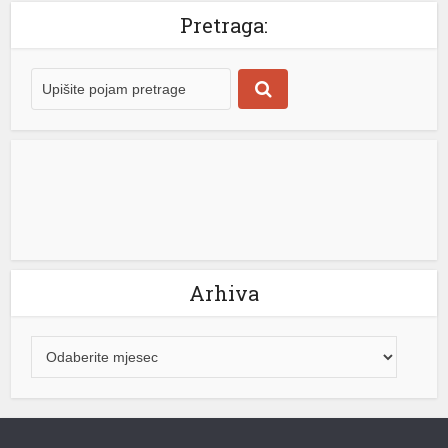
je premijerno prikazan 17. jula, adaptacija je
Pretraga:
Homerovog antičkog grčkog epa i prati Meta Dejмona u
ulozi Odiseja, grčkog kralja Itake, na njegovom
opasnom […]
[...]
Arhiva