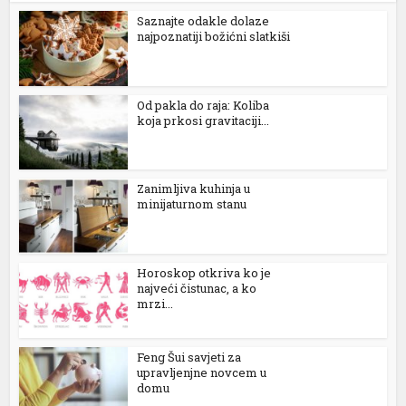
Saznajte odakle dolaze
najpoznatiji božićni slatkiši
Od pakla do raja: Koliba
koja prkosi gravitaciji...
Zanimljiva kuhinja u
minijaturnom stanu
Horoskop otkriva ko je
najveći čistunac, a ko
mrzi...
Feng Šui savjeti za
upravljenjne novcem u
domu