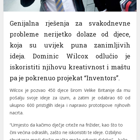
Genijalna rješenja za svakodnevne
probleme nerijetko dolaze od djece,
koja su uvijek puna zanimljivih
ideja. Dominic Wilcox odlučio je
iskoristiti njihovu kreativnost i maštu
pa je pokrenuo projekat “Inventors”
.
Wilcox
je pozvao
450
djece širom
Velike Britanije
da mu
pošalju svoje ideje za
izum, a
zatim je odabrao 60 od
ukupno 600 pristiglih ideja i
napravio prototipove njihovih
nacrta.
“
Umjesto da kačimo dječje
crteže na
frižider,
kao što to
čini
većina odraslih
, zašto ne
iskoristiti te ideje. Ozbiljno
shvatanje moći dječje mašte može odvesti daleko” – kaže