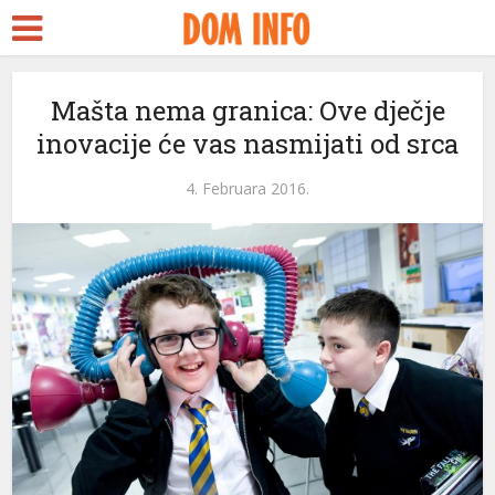
Mašta nema granica: Ove dječje
inovacije će vas nasmijati od srca
4. Februara 2016.
i