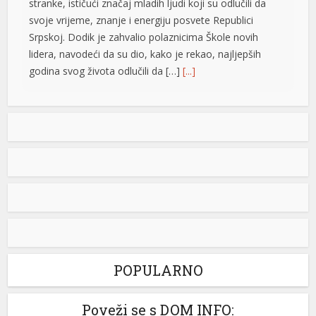
stranke, ističući značaj mladih ljudi koji su odlučili da
svoje vrijeme, znanje i energiju posvete Republici
Srpskoj. Dodik je zahvalio polaznicima Škole novih
lidera, navodeći da su dio, kako je rekao, najljepših
godina svog života odlučili da […]
[...]
Jedna zemlja drži gotovo četvrtinu ekonomije EU: Novi
podaci otkrivaju ko vuče kontinent naprijed
Vrijednost bruto domaćeg proizvoda (BDP) Evropske
unije dostigla je 18,8 biliona evra u 2025. godini, a
najveća ekonomija Unije i dalje je Njemačka, čiji je BDP
iznosio 4,5 biliona evra, odnosno 23,8 odsto ukupne
ekonomije EU, pokazuju novi podaci Evrostata. Vodeće
ekonomije Evropske unije Poslije Njemačke, najveći
doprinos ukupnom BDP-u Evropske unije dale su
Francuska […]
[...]
POPULARNO
Toyota Land Cruiser prešao skoro milion kilometara sa
Poveži se s DOM INFO:
originalnim motorom i mjenjačem