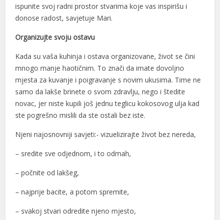
ispunite svoj radni prostor stvarima koje vas inspirišu i
donose radost, savjetuje Mari.
Organizujte svoju ostavu
Kada su vaša kuhinja i ostava organizovane, život se čini
mnogo manje haotičnim. To znači da imate dovoljno
mjesta za kuvanje i poigravanje s novim ukusima. Time ne
samo da lakše brinete o svom zdravlju, nego i štedite
novac, jer niste kupili još jednu teglicu kokosovog ulja kad
ste pogrešno mislili da ste ostali bez iste.
Njeni najosnovniji savjeti:- vizuelizirajte život bez nereda,
– sredite sve odjednom, i to odmah,
– počnite od lakšeg,
– najprije bacite, a potom spremite,
– svakoj stvari odredite njeno mjesto,