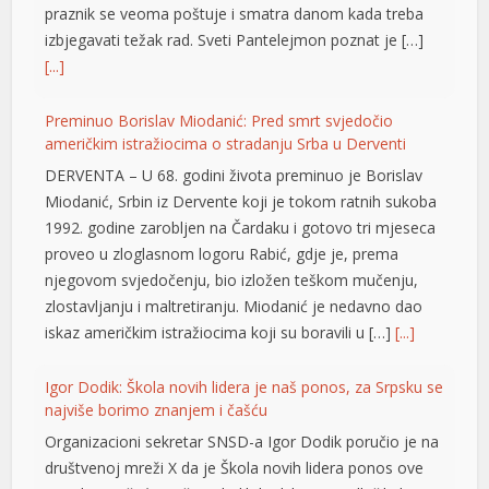
praznik se veoma poštuje i smatra danom kada treba
izbjegavati težak rad. Sveti Pantelejmon poznat je […]
[...]
Preminuo Borislav Miodanić: Pred smrt svjedočio
američkim istražiocima o stradanju Srba u Derventi
DERVENTA – U 68. godini života preminuo je Borislav
Miodanić, Srbin iz Dervente koji je tokom ratnih sukoba
riş
1992. godine zarobljen na Čardaku i gotovo tri mjeseca
proveo u zloglasnom logoru Rabić, gdje je, prema
njegovom svjedočenju, bio izložen teškom mučenju,
zlostavljanju i maltretiranju. Miodanić je nedavno dao
iskaz američkim istražiocima koji su boravili u […]
[...]
Igor Dodik: Škola novih lidera je naš ponos, za Srpsku se
najviše borimo znanjem i čašću
Organizacioni sekretar SNSD-a Igor Dodik poručio je na
društvenoj mreži X da je Škola novih lidera ponos ove