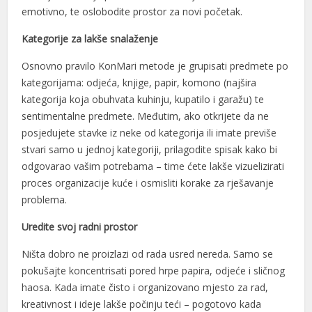
emotivno, te oslobodite prostor za novi početak.
Kategorije za lakše snalaženje
Osnovno pravilo KonMari metode je grupisati predmete po
kategorijama: odjeća, knjige, papir, komono (najšira
kategorija koja obuhvata kuhinju, kupatilo i garažu) te
sentimentalne predmete. Međutim, ako otkrijete da ne
posjedujete stavke iz neke od kategorija ili imate previše
stvari samo u jednoj kategoriji, prilagodite spisak kako bi
odgovarao vašim potrebama – time ćete lakše vizuelizirati
proces organizacije kuće i osmisliti korake za rješavanje
problema.
Uredite svoj radni prostor
Ništa dobro ne proizlazi od rada usred nereda. Samo se
pokušajte koncentrisati pored hrpe papira, odjeće i sličnog
haosa. Kada imate čisto i organizovano mjesto za rad,
kreativnost i ideje lakše počinju teći – pogotovo kada