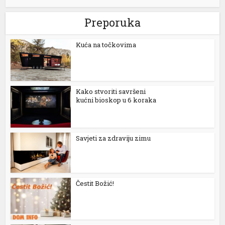
Preporuka
Kuća na točkovima
Kako stvoriti savršeni
kućni bioskop u 6 koraka
Savjeti za zdraviju zimu
Čestit Božić!
ortener