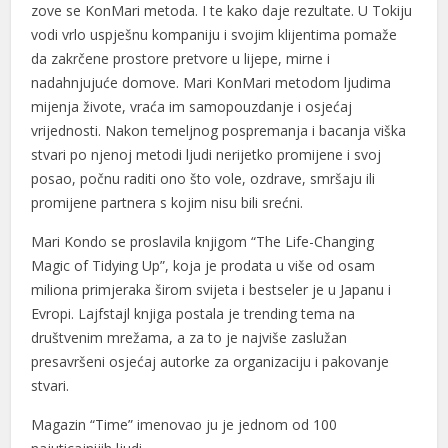
zove se KonMari metoda. I te kako daje rezultate. U Tokiju
vodi vrlo uspješnu kompaniju i svojim klijentima pomaže
da zakrčene prostore pretvore u lijepe, mirne i
nadahnjujuće domove. Mari KonMari metodom ljudima
mijenja živote, vraća im samopouzdanje i osjećaj
vrijednosti. Nakon temeljnog pospremanja i bacanja viška
stvari po njenoj metodi ljudi nerijetko promijene i svoj
posao, počnu raditi ono što vole, ozdrave, smršaju ili
promijene partnera s kojim nisu bili srećni.
Mari Kondo se proslavila knjigom “The Life-Changing
Magic of Tidying Up”, koja je prodata u više od osam
miliona primjeraka širom svijeta i bestseler je u Japanu i
Evropi. Lajfstajl knjiga postala je trending tema na
društvenim mrežama, a za to je najviše zaslužan
presavršeni osjećaj autorke za organizaciju i pakovanje
stvari.
Magazin “Time” imenovao ju je jednom od 100