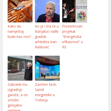
Kako da
Ko je i šta će u
Prezentovan
namještaj
Banjaluci raditi
projekat
bude kao nov?
gradski
“Energetska
arhitekta Ivan
efikasnost” u
Rašković
RS
Zabranili mu
Završen šesti
izgradnju
Samit
garaže, a on
enegretike u
smislio
Trebinju
genijalno
rješenje