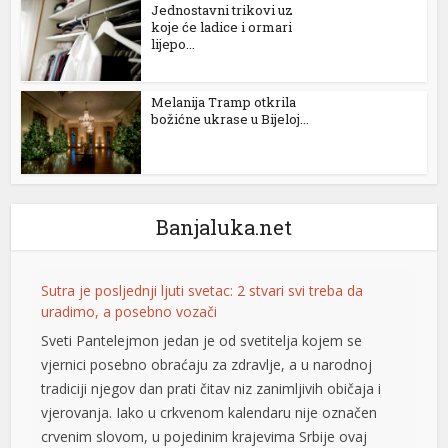
Jednostavni trikovi uz
koje će ladice i ormari
lijepo...
Melanija Tramp otkrila
božićne ukrase u Bijeloj...
Banjaluka.net
Sutra je posljednji ljuti svetac: 2 stvari svi treba da
uradimo, a posebno vozači
Sveti Pantelejmon jedan je od svetitelja kojem se
vjernici posebno obraćaju za zdravlje, a u narodnoj
tradiciji njegov dan prati čitav niz zanimljivih običaja i
vjerovanja. Iako u crkvenom kalendaru nije označen
crvenim slovom, u pojedinim krajevima Srbije ovaj
e büyüsü