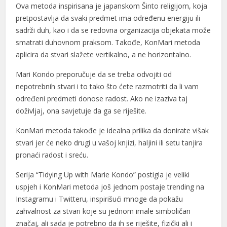
Ova metoda inspirisana je japanskom Šinto religijom, koja
pretpostavlja da svaki predmet ima određenu energiju ili
sadrži duh, kao i da se redovna organizacija objekata može
smatrati duhovnom praksom. Takođe, KonMari metoda
aplicira da stvari slažete vertikalno, a ne horizontalno.
Mari Kondo preporučuje da se treba odvojiti od
nepotrebnih stvari i to tako što ćete razmotriti da li vam
određeni predmeti donose radost. Ako ne izaziva taj
doživljaj, ona savjetuje da ga se riješite.
KonMari metoda takođe je idealna prilika da donirate višak
stvari jer će neko drugi u vašoj knjizi, haljini ili setu tanjira
pronaći radost i sreću.
Serija “Tidying Up with Marie Kondo” postigla je veliki
uspjeh i KonMari metoda još jednom postaje trending na
Instagramu i Twitteru, inspirišući mnoge da pokažu
zahvalnost za stvari koje su jednom imale simboličan
značaj, ali sada je potrebno da ih se riješite, fizički ali i