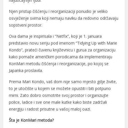
najuticajnijih ljudi.
Njen pristup čišćenju i reorganizaciji ponudio je veliko
osvježenje svima koji nemaju naviku da redovno održavaju
sopstveni prostor.
Ova dama je inspirisala i “Netfix”, koji je 1. januara
predstavio novu seriju pod imenom “Tidying Up with Marie
Kondo”, prateći čuvenu književnicu i gurua za organizaciju
kako pomaže američkim porodicama da implementiraju
KonMari metodu čišćenja i reorganizacije, po kojoj se
Japanka proslavila.
Prema Mari Kondo, vaš dom nije samo mjesto gdje živite,
to je utočište u kojem se možete opustiti i biti potpuno
mirni. Zato dobro osmotrite svoj prostor i organizujte
police, ladice i sve one male kutke kako biste zadržali
energiju i radost prisutne u vašoj maloj oazi.
Šta je KonMari metoda?