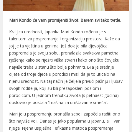
Mari Kondo će vam promijeniti život. Barem svi tako tvrde.
Kraljica urednosti, Japanka Mari Kondo rođena je s
talentom za pospremanje i organizaciju prostora. Kaže da
joj je ta vještina u genima. Još dok je bila djevojčica
pospremala je svoju sobu, pronalazila svakakva pametna
rješenja kako se riješiti viška stvari i kako ono što čovjeku
najviše treba u stanu što bolje pohraniti. Bila je srednje
dijete od troje djece u porodici i misli da je to uticalo na
njenu urednost. Na taj način je željela privući pažnju i ljubav
svojih roditelja, koji su bili prezaposleni poslom i
porodicom. U jednom trenutku života (s petnaest godina)
doslovno je postala “mašina za uništavanje smeća”.
Mari je u pospremanju pronašla sebe i započela raditi ono
što najviše voli. Danas je jako popularna u Japanu, ali i van
njega. Njena uspješna i efikasna metoda pospremanja