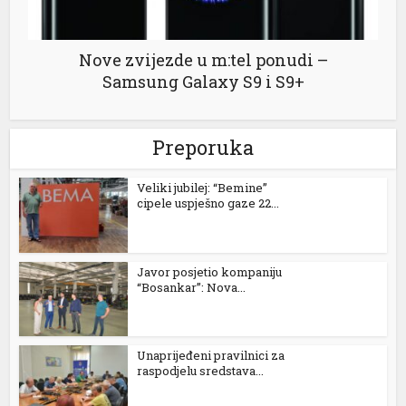
nk
Nove zvijezde u m:tel ponudi –
Samsung Galaxy S9 i S9+
Preporuka
ın al
Veliki jubilej: “Bemine”
nel
cipele uspješno gaze 22...
nel
nel
Javor posjetio kompaniju
“Bosankar”: Nova...
nel
nel
Unaprijeđeni pravilnici za
nel
raspodjelu sredstava...
nel