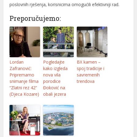
poslovnih rješenja, korisnicima omogućili efektivniji rad.
nel
Preporučujemo:
nel
nel
nel
nel
Lordan
Pogledajte
BX kamen –
Zafranović:
kako izgleda
spoj tradicije i
nel
Pripremamo
nova vila
savremenih
snimanje filma
porodice
trendova
nel
“Zlatni rez 42”
Đoković na
nel
(Djeca Kozare)
obali jezera
nel
nel
nel