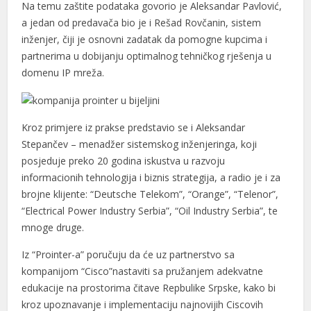
Na temu zaštite podataka govorio je Aleksandar Pavlović,
nel
a jedan od predavača bio je i Rešad Rovčanin, sistem
nel
inženjer, čiji je osnovni zadatak da pomogne kupcima i
partnerima u dobijanju optimalnog tehničkog rješenja u
nel
domenu IP mreža.
ın al
ın al
Kroz primjere iz prakse predstavio se i Aleksandar
Stepančev – menadžer sistemskog inženjeringa, koji
nel
posjeduje preko 20 godina iskustva u razvoju
nel
informacionih tehnologija i biznis strategija, a radio je i za
brojne klijente: “Deutsche Telekom”, “Orange”, “Telenor”,
nel
“Electrical Power Industry Serbia”, “Oil Industry Serbia”, te
nel
mnoge druge.
nel
Iz “Prointer-a” poručuju da će uz partnerstvo sa
kompanijom “Cisco”nastaviti sa pružanjem adekvatne
nel
edukacije na prostorima čitave Repbulike Srpske, kako bi
kroz upoznavanje i implementaciju najnovijih Ciscovih
nel