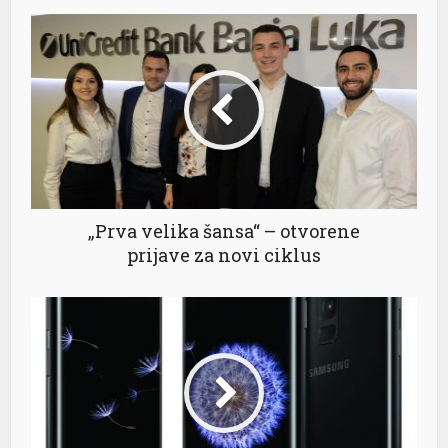
nel
nel
nel
anel
„Prva velika šansa“ – otvorene
prijave za novi ciklus
nel
nel