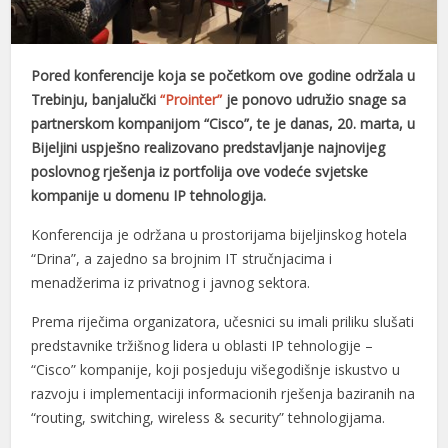
nel
nel
Pored konferencije koja se početkom ove godine održala u
Trebinju, banjalučki
“Prointer”
je ponovo udružio snage sa
nel
partnerskom kompanijom “Cisco”, te je danas, 20. marta, u
Bijeljini uspješno realizovano predstavljanje najnovijeg
nel
poslovnog rješenja iz portfolija ove vodeće svjetske
nel
kompanije u domenu IP tehnologija.
nel
Konferencija je održana u prostorijama bijeljinskog hotela
“Drina”, a zajedno sa brojnim IT stručnjacima i
nel
menadžerima iz privatnog i javnog sektora.
nel
Prema riječima organizatora, učesnici su imali priliku slušati
nel
predstavnike tržišnog lidera u oblasti IP tehnologije –
“Cisco” kompanije, koji posjeduju višegodišnje iskustvo u
nel
razvoju i implementaciji informacionih rješenja baziranih na
“routing, switching, wireless & security” tehnologijama.
nel