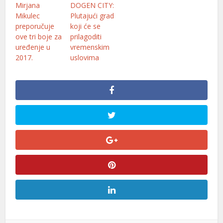
Mirjana
DOGEN CITY:
nel
Mikulec
Plutajući grad
preporučuje
koji će se
nel
ove tri boje za
prilagoditi
uređenje u
vremenskim
2017.
uslovima
anel
anel
anel
anel
nel