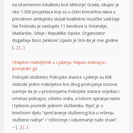
nel
na istoimenom lokalitetu kod Mrkonjić Grada, okupio je
oko 1.500 posjetilaca koji su u četiri koncertna dana u
nel
prirodnom ambijentu slušali kvalitetne muzičke sadržaje.
Na Festivalu je nastupilo 11 bendova iz Holandije,
nel
Mađarske, Srbije i Republike Srpske. Organizator
nel
događaja Boro Јanković izjavio je Srni da je ove godine
[…]
[...]
nel
Uhapšen maloljetnik u Ljubinju: Napao policajca i
nel
povrijedio ga
ın al
Policijski službenici Policijske stanice Ljubinje su lišili
slobode jedno maloljetno lice zbog postojanja osnova
anel
sumnje da je u prostorijama Policijske stanice vrijeđao i
anel
ometao policajce, oštetio vrata, a tokom opiranja nanio
i tjelesne povrede jednom službeniku. Riječ je o
anel
krivičnom djelu “sprečavanje službenog lica u vršenju
službene radnje” i “oštećenje i oduzimanje tuđe stvari”.
anel
– […]
[...]
anel