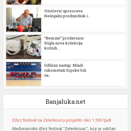
nel
Umičević upozorava:
Nelegalni predsjednik i...
nel
nel
“Bemine” prodavnice:
Stigla nova kolekcija
nel
kožnih...
nel
Odličan nastup: Mladi
rukometaši Srpske bili
na...
nel
nel
Banjaluka.net
nel
nel
Džez festival na Zelenkovcu posjetilo oko 1.500 ljudi
nel
Međunarodni džez festival “Zelenkovac”, koji je održan