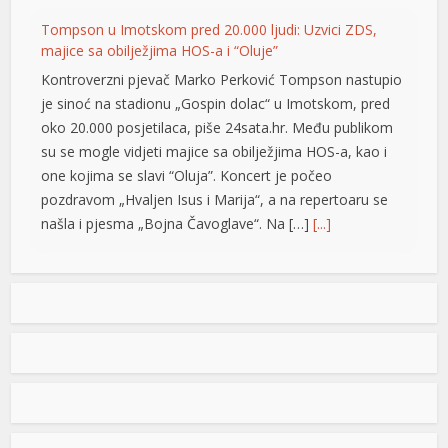
Tompson u Imotskom pred 20.000 ljudi: Uzvici ZDS,
anel
majice sa obilježjima HOS-a i “Oluje”
anel
Kontroverzni pjevač Marko Perković Tompson nastupio
je sinoć na stadionu „Gospin dolac“ u Imotskom, pred
anel
oko 20.000 posjetilaca, piše 24sata.hr. Među publikom
su se mogle vidjeti majice sa obilježjima HOS-a, kao i
anel
one kojima se slavi “Oluja”. Koncert je počeo
nel
pozdravom „Hvaljen Isus i Marija“, a na repertoaru se
našla i pjesma „Bojna Čavoglave“. Na […]
[...]
ukat
cort
Gužve na granicama BiH: Duge kolone na više prelaza,
evo gdje se najduže čeka
Saobraćaj se na većini puteva u Republici Srpskoj i
Federaciji BiH odvija redovno, a na graničnim prelazima
pojačan je intenzitet saobraćaja. Duge su kolone vozila
ort
u oba smjera na prelazima Zupci i Novi Grad, a na izlazu
iz zemlje, duge su kolone putničkih vozila na graničnim
nel
prelazima Izačić, Velika Kladuša, Gradiška /Gornji Varoš/,