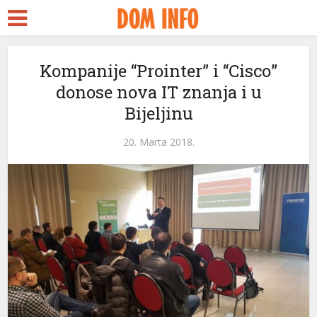
ort
Kompanije “Prointer” i “Cisco”
donose nova IT znanja i u
ms
Bijeljinu
nel
20. Marta 2018.
nel
ketleri
nel