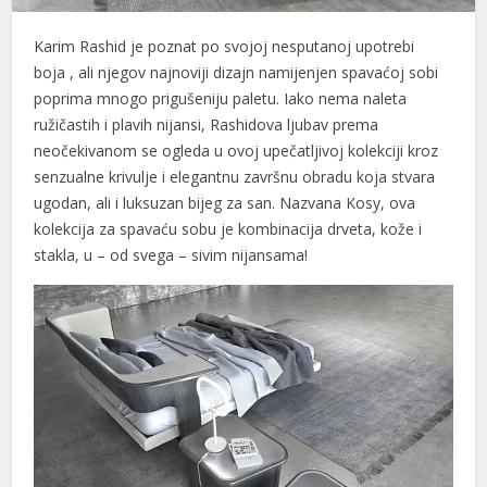
link panel
Karim Rashid
je poznat po
svojoj nesputanoj upotrebi
boja
, ali njegov najnoviji dizajn namijenjen spavaćoj sobi
link panel
poprima mnogo prigušeniju paletu. Iako nema naleta
link panel
ružičastih i plavih nijansi, Rashidova ljubav prema
neočekivanom se ogleda u ovoj upečatljivoj kolekciji kroz
link panel
senzualne krivulje i elegantnu završnu obradu koja stvara
ugodan, ali i luksuzan bijeg za san. Nazvana Kosy, ova
link panel
kolekcija za spavaću sobu je kombinacija drveta, kože i
link panel
stakla, u – od svega – sivim nijansama!
link panel
link panel
link panel
link panel
link panel