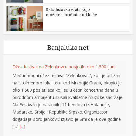
Skladišta iza vrata koje
link panel
možete isprobati kod kuće
link panel
link panel
link panel
Banjaluka.net
link panel
Džez festival na Zelenkovcu posjetilo oko 1.500 ljudi
link
Međunarodni džez festival “Zelenkovac”, koji je održan
link panel
na istoimenom lokalitetu kod Mrkonjić Grada, okupio je
oko 1.500 posjetilaca koji su u četiri koncertna dana u
link panel
prirodnom ambijentu slušali kvalitetne muzičke sadržaje.
Na Festivalu je nastupilo 11 bendova iz Holandije,
link panel
Mađarske, Srbije i Republike Srpske. Organizator
link panel
događaja Boro Јanković izjavio je Srni da je ove godine
[…]
[...]
link panel