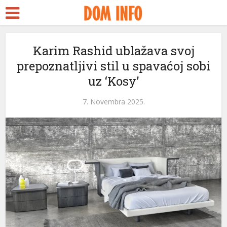
ra Escort
 ifşa
dy
Karim Rashid ublažava svoj
prepoznatljivi stil u spavaćoj sobi
ckstreams
uz ‘Kosy’
link panel
7. Novembra 2025.
link panel
link paketleri
link
link
link
link
link panel