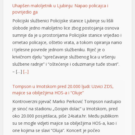
link panel
Uhapšen maloljetnik u Ljubinju: Napao policajca i
povrijedio ga
link panel
Policijski službenici Policijske stanice Ljubinje su lišili
slobode jedno maloljetno lice zbog postojanja osnova
link panel
sumnje da je u prostorijama Policijske stanice vrijeđao i
link panel
ometao policajce, oštetio vrata, a tokom opiranja nanio
i tjelesne povrede jednom službeniku. Riječ je o
link panel
krivičnom djelu “sprečavanje službenog lica u vršenju
link panel
službene radnje” i “oštećenje i oduzimanje tuđe stvari”.
– […]
[...]
link satın al
Tompson u Imotskom pred 20.000 ljudi: Uzvici ZDS,
link Panel
majice sa obilježjima HOS-a i “Oluje”
link Panel
Kontroverzni pjevač Marko Perković Tompson nastupio
je sinoć na stadionu „Gospin dolac“ u Imotskom, pred
link Panel
oko 20.000 posjetilaca, piše 24sata.hr. Među publikom
link Panel
su se mogle vidjeti majice sa obilježjima HOS-a, kao i
one kojima se slavi “Oluja”. Koncert je počeo
link Panel