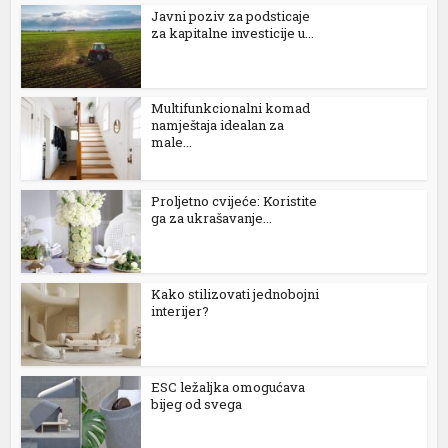
link
Јavni poziv za podsticaje
za kapitalne investicije u...
Hacklink
link
Multifunkcionalni komad
namještaja idealan za
link
male...
link satın al
Proljetno cvijeće: Koristite
link panel
ga za ukrašavanje...
link panel
link panel
Kako stilizovati jednobojni
interijer?
link panel
link panel
ESC ležaljka omogućava
bijeg od svega
link panel
link panel