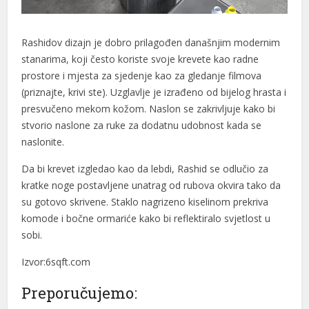
link panel
link panel
Rashidov dizajn je dobro prilagođen današnjim modernim
stanarima, koji često
koriste svoje krevete kao radne
link panel
prostore
i mjesta za sjedenje kao za gledanje filmova
link satın al
(priznajte, krivi ste). Uzglavlje je izrađeno od bijelog hrasta i
presvučeno mekom kožom. Naslon se zakrivljuje kako bi
link satın al
stvorio naslone za ruke za dodatnu udobnost kada se
naslonite.
link panel
Da bi krevet izgledao kao da lebdi, Rashid se odlučio za
link panel
kratke noge postavljene unatrag od rubova okvira tako da
link panel
su gotovo skrivene. Staklo nagrizeno kiselinom prekriva
komode i bočne ormariće kako bi reflektiralo svjetlost u
link panel
sobi.
link panel
Izvor:6sqft.com
link panel
Preporučujemo:
link panel