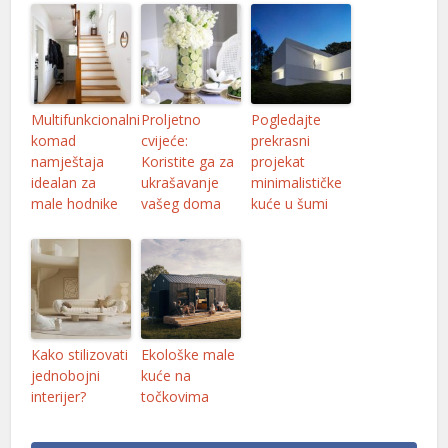
link panel
link panel
link panel
Multifunkcionalni
Proljetno
Pogledajte
komad
cvijeće:
prekrasni
link panel
namještaja
Koristite ga za
projekat
idealan za
ukrašavanje
minimalističke
link panel
male hodnike
vašeg doma
kuće u šumi
link panel
link panel
link panel
link panel
Kako stilizovati
Ekološke male
jednobojni
kuće na
link panel
interijer?
točkovima
link panel