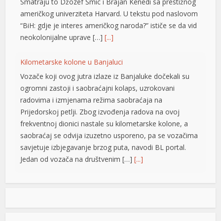
Smatraju to Džozef Šmic i Brajan Kenedi sa prestižnog
američkog univerziteta Harvard. U tekstu pod naslovom
“BiH: gdje je interes američkog naroda?” ističe se da vid
neokolonijalne uprave […]
[...]
Kilometarske kolone u Banjaluci
Vozače koji ovog jutra izlaze iz Banjaluke dočekali su
ogromni zastoji i saobraćajni kolaps, uzrokovani
radovima i izmjenama režima saobraćaja na
Prijedorskoj petlji. Zbog izvođenja radova na ovoj
frekventnoj dionici nastale su kilometarske kolone, a
saobraćaj se odvija izuzetno usporeno, pa se vozačima
savjetuje izbjegavanje brzog puta, navodi BL portal.
Jedan od vozača na društvenim […]
[...]
at
Pripremite kišobrane: Nakon vrelog dana stižu pljuskovi i
grmljavina
Stanovnike Republike Srpske i Bosne i Hercegovine
u
danas očekuje još jedan veoma topao ljetni dan, ali će