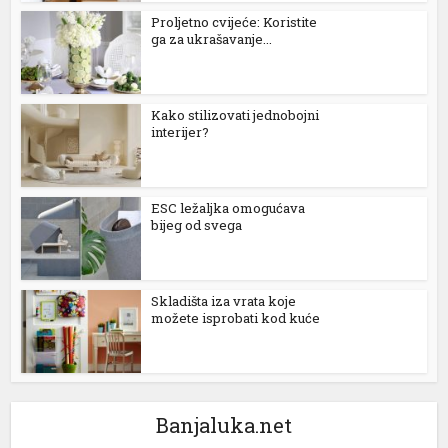
Proljetno cvijeće: Koristite
ga za ukrašavanje...
Kako stilizovati jednobojni
interijer?
ESC ležaljka omogućava
bijeg od svega
l
Skladišta iza vrata koje
možete isprobati kod kuće
Banjaluka.net