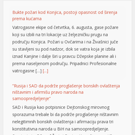
Bukte požari kod Konjica, postoji opasnost od širenja
prema kućama
Vatrogasne ekipe od četvrtka, 6. augusta, gase požare
koji su izbili na tri lokacije uz željezničku prugu na
području Konjica. Požari u Ovčarima i na Živašnici juče
su stavljeni su pod nadzor, dok se vatra koja je izbila
iznad Kanjine i dalje širi u pravcu Džepske planine ali i
prema naseljenom području. Pripadnici Profesionalne
t
vatrogasne […]
[...]
”Rusija i SAD da podrže proglašenje bonskih ovlaštenja
ništavnim i afirmišu pravo naroda na
samoopredjeljenje”
SAD i Rusija kao potpisnice Dejtonskog mirovnog
sporazuma trebale bi da podrže proglašenje ništavnim
nelegitimnih bonskih ovlaštenja i afirmaciju prava tri
konstitutivna naroda u BiH na samoopredjeljenje.