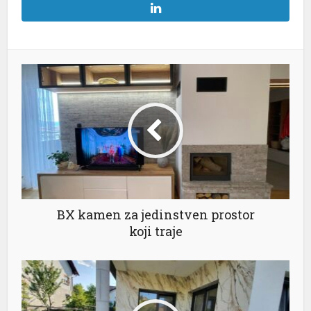
l
BX kamen za jedinstven prostor
koji traje