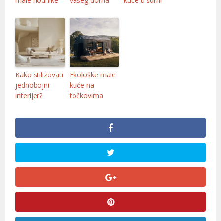
male hodnike
vašeg doma
kuće u šumi
Kako stilizovati
Ekološke male
jednobojni
kuće na
interijer?
točkovima