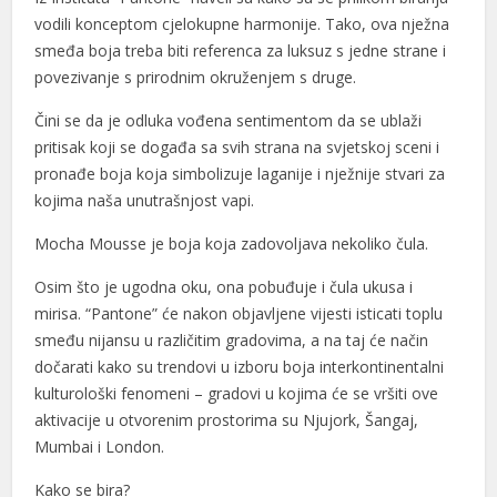
vodili konceptom cjelokupne harmonije. Tako, ova nježna
smeđa boja treba biti referenca za luksuz s jedne strane i
povezivanje s prirodnim okruženjem s druge.
Čini se da je odluka vođena sentimentom da se ublaži
pritisak koji se događa sa svih strana na svjetskoj sceni i
pronađe boja koja simbolizuje laganije i nježnije stvari za
kojima naša unutrašnjost vapi.
Mocha Mousse je boja koja zadovoljava nekoliko čula.
Osim što je ugodna oku, ona pobuđuje i čula ukusa i
mirisa. “Pantone” će nakon objavljene vijesti isticati toplu
smeđu nijansu u različitim gradovima, a na taj će način
dočarati kako su trendovi u izboru boja interkontinentalni
kulturološki fenomeni – gradovi u kojima će se vršiti ove
aktivacije u otvorenim prostorima su Njujork, Šangaj,
Mumbai i London.
Kako se bira?