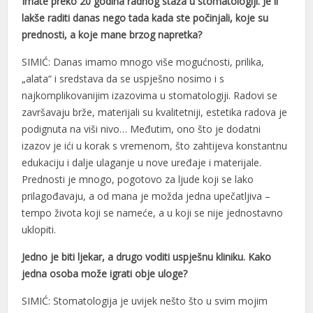
Imate preko 20 godina radnog staža u stomatologiji. Je li
Hacklink panel
lakše raditi danas nego tada kada ste počinjali, koje su
prednosti, a koje mane brzog napretka?
Hacklink panel
SIMIĆ: Danas imamo mnogo više mogućnosti, prilika,
Hacklink panel
„alata“ i sredstava da se uspješno nosimo i s
Hacklink satın al
najkomplikovanijim izazovima u stomatologiji. Radovi se
završavaju brže, materijali su kvalitetniji, estetika radova je
Hacklink satın al
podignuta na viši nivo… Međutim, ono što je dodatni
Hacklink panel
izazov je ići u korak s vremenom, što zahtijeva konstantnu
edukaciju i dalje ulaganje u nove uređaje i materijale.
Hacklink panel
Prednosti je mnogo, pogotovo za ljude koji se lako
prilagođavaju, a od mana je možda jedna upečatljiva –
Hacklink panel
tempo života koji se nameće, a u koji se nije jednostavno
Hacklink panel
uklopiti.
Hacklink panel
Jedno je biti ljekar, a drugo voditi uspješnu kliniku. Kako
jedna osoba može igrati obje uloge?
Hacklink panel
SIMIĆ: Stomatologija je uvijek nešto što u svim mojim
Hacklink panel