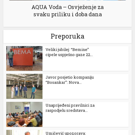
meritking
AQUA Voda – Osvježenje za
1xbet
svaku priliku i doba dana
grandpashabet
Preporuka
milanbahis
vdcasino giriş
Veliki jubilej: “Bemine”
cipele uspješno gaze 22...
film izle
mariobet
Javor posjetio kompaniju
jojobet
“Bosankar”: Nova...
vdcasino
Unaprijeđeni pravilnici za
jojobet
raspodjelu sredstava...
holiganbet
Hacklink Panel
Umičević upozorava: