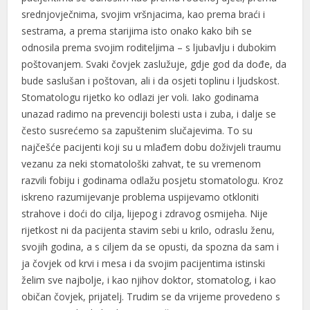
Hacklink panel
srednjovječnima, svojim vršnjacima, kao prema braći i
sestrama, a prema starijima isto onako kako bih se
Hacklink panel
odnosila prema svojim roditeljima – s ljubavlju i dubokim
Illuminati
poštovanjem. Svaki čovjek zaslužuje, gdje god da dođe, da
bude saslušan i poštovan, ali i da osjeti toplinu i ljudskost.
Hacklink
Stomatologu rijetko ko odlazi jer voli. Iako godinama
unazad radimo na prevenciji bolesti usta i zuba, i dalje se
Hacklink Panel
često susrećemo sa zapuštenim slučajevima. To su
Hacklink
najčešće pacijenti koji su u mlađem dobu doživjeli traumu
vezanu za neki stomatološki zahvat, te su vremenom
Hacklink Panel
razvili fobiju i godinama odlažu posjetu stomatologu. Kroz
iskreno razumijevanje problema uspijevamo otkloniti
Masal oku
strahove i doći do cilja, lijepog i zdravog osmijeha. Nije
Hacklink Panel
rijetkost ni da pacijenta stavim sebi u krilo, odraslu ženu,
svojih godina, a s ciljem da se opusti, da spozna da sam i
Hacklink Panel
ja čovjek od krvi i mesa i da svojim pacijentima istinski
Hacklink panel
želim sve najbolje, i kao njihov doktor, stomatolog, i kao
običan čovjek, prijatelj. Trudim se da vrijeme provedeno s
Masal Oku