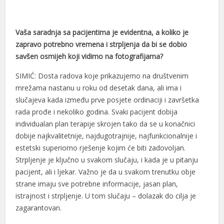
avrupabet
Vaša saradnja sa pacijentima je evidentna, a koliko je
casibom giris
zapravo potrebno vremena i strpljenja da bi se dobio
savšen osmijeh koji vidimo na fotografijama?
casibom giris
SIMIĆ: Dosta radova koje prikazujemo na društvenim
betpark
mrežama nastanu u roku od desetak dana, ali ima i
Earn money link shortener
slučajeva kada između prve posjete ordinaciji i završetka
rada prođe i nekoliko godina. Svaki pacijent dobija
porno
individualan plan terapije skrojen tako da se u konačnici
sekabet
dobije najkvalitetnije, najdugotrajnije, najfunkcionalnije i
estetski superiorno rješenje kojim će biti zadovoljan.
betebet
Strpljenje je ključno u svakom slučaju, i kada je u pitanju
pacijent, ali i ljekar. Važno je da u svakom trenutku obje
hiltonbet
strane imaju sve potrebne informacije, jasan plan,
vdcasino giriş
istrajnost i strpljenje. U tom slučaju – dolazak do cilja je
zagarantovan.
jojobet