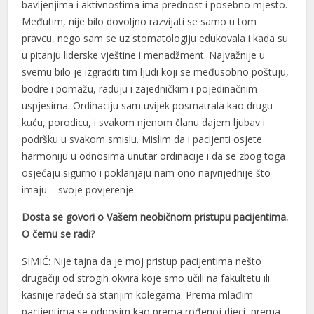
bavljenjima i aktivnostima ima prednost i posebno mjesto.
Međutim, nije bilo dovoljno razvijati se samo u tom
Hacklink panel
pravcu, nego sam se uz stomatologiju edukovala i kada su
Hacklink panel
u pitanju liderske vještine i menadžment. Najvažnije u
svemu bilo je izgraditi tim ljudi koji se međusobno poštuju,
Hacklink panel
bodre i pomažu, raduju i zajedničkim i pojedinačnim
Hacklink panel
uspjesima. Ordinaciju sam uvijek posmatrala kao drugu
kuću, porodicu, i svakom njenom članu dajem ljubav i
Hacklink panel
podršku u svakom smislu. Mislim da i pacijenti osjete
harmoniju u odnosima unutar ordinacije i da se zbog toga
Hacklink panel
osjećaju sigurno i poklanjaju nam ono najvrijednije što
Hacklink panel
imaju – svoje povjerenje.
Hacklink panel
Dosta se govori o Vašem neobičnom pristupu pacijentima.
O čemu se radi?
Hacklink panel
SIMIĆ: Nije tajna da je moj pristup pacijentima nešto
Hacklink panel
drugačiji od strogih okvira koje smo učili na fakultetu ili
kasnije radeći sa starijim kolegama. Prema mlađim
Hacklink panel
pacijentima se odnosim kao prema rođenoj djeci, prema