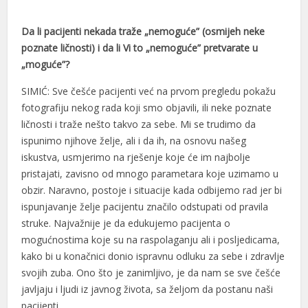
grandpashabet
Da li pacijenti nekada traže „nemoguće” (osmijeh neke
holiganbet
poznate ličnosti) i da li Vi to „nemoguće” pretvarate u
„moguće”?
vdcasino
SIMIĆ: Sve češće pacijenti već na prvom pregledu pokažu
vdcasino giriş
fotografiju nekog rada koji smo objavili, ili neke poznate
vdcasino
ličnosti i traže nešto takvo za sebe. Mi se trudimo da
ispunimo njihove želje, ali i da ih, na osnovu našeg
gideni geri getirme büyüsü
iskustva, usmjerimo na rješenje koje će im najbolje
holiganbet
pristajati, zavisno od mnogo parametara koje uzimamo u
obzir. Naravno, postoje i situacije kada odbijemo rad jer bi
Hacking Forum
ispunjavanje želje pacijentu značilo odstupati od pravila
struke. Najvažnije je da edukujemo pacijenta o
kıbrıs escort
mogućnostima koje su na raspolaganju ali i posljedicama,
jojobet giriş
kako bi u konačnici donio ispravnu odluku za sebe i zdravlje
svojih zuba. Ono što je zanimljivo, je da nam se sve češće
mavibet, mavibet giriş
javljaju i ljudi iz javnog života, sa željom da postanu naši
pacijenti.
vdcasino giriş