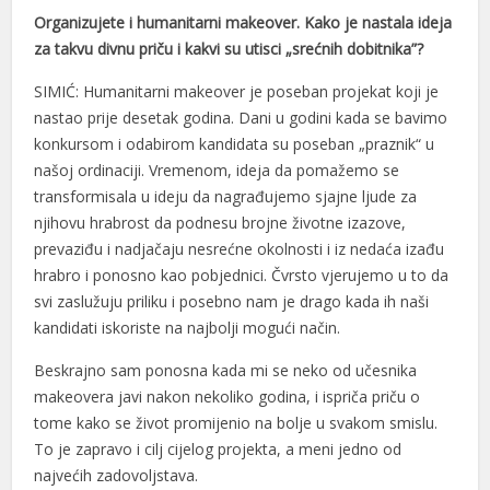
Hacklink panel
Organizujete i humanitarni makeover. Kako je nastala ideja
za takvu divnu priču i kakvi su utisci „srećnih dobitnika”?
Hacklink giriş
SIMIĆ: Humanitarni makeover je poseban projekat koji je
jojobet
nastao prije desetak godina. Dani u godini kada se bavimo
konkursom i odabirom kandidata su poseban „praznik“ u
jojobet
našoj ordinaciji. Vremenom, ideja da pomažemo se
jojobet
transformisala u ideju da nagrađujemo sjajne ljude za
njihovu hrabrost da podnesu brojne životne izazove,
jojobet
prevaziđu i nadjačaju nesrećne okolnosti i iz nedaća izađu
Antalya Escort
hrabro i ponosno kao pobjednici. Čvrsto vjerujemo u to da
svi zaslužuju priliku i posebno nam je drago kada ih naši
Türk İfşa İzle
kandidati iskoriste na najbolji mogući način.
betlivo
Beskrajno sam ponosna kada mi se neko od učesnika
makeovera javi nakon nekoliko godina, i ispriča priču o
realbahis
tome kako se život promijenio na bolje u svakom smislu.
realbahis
To je zapravo i cilj cijelog projekta, a meni jedno od
najvećih zadovoljstava.
avrupabet