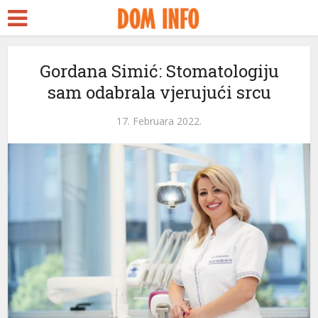
Ankara Escort
Türk ifşa
tubidy
Gordana Simić: Stomatologiju
sam odabrala vjerujući srcu
crackstreams
Hacklink panel
17. Februara 2022.
Hacklink panel
Backlink paketleri
Hacklink
Hacklink
Hacklink
Hacklink
Hacklink panel