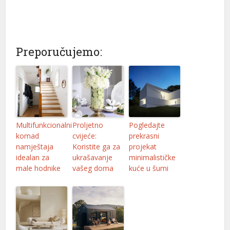
holiganbet
jojobet giriş
Preporučujemo:
casibom
robinbet
grandpashabet
casibom
Multifunkcionalni
Proljetno
Pogledajte
vdcasino giriş
komad
cvijeće:
prekrasni
namještaja
Koristite ga za
projekat
sakarya escort
idealan za
ukrašavanje
minimalističke
male hodnike
vašeg doma
kuće u šumi
sakarya escort
sakarya escort
fixbet
jojobet