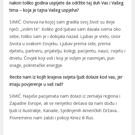
nakon toliko godina uspijete da održite taj duh Vas i Vašeg
tima – koja je tajna Vašeg uspjeha?
Hacklink Panel
SIMIĆ: Osnova na kojoj sam gradila svoj život su dvije
Hacklink Panel
riječi: „volim te“. Koliko god ljubavi sam davala svima oko
Hacklink Panel
sebe, toliko sam je i dobijala nazad. Ljubav je vrelo, izvor
života u svakom čovjeku. Ljubav prema sebi, prema
Hacklink Panel
djetetu, partneru, prijatelju, kolegi, pacijentu, nauci, cvijetu i
Hacklink panel
drvetu. Čovjek koji voli i koji je voljen je nasmijan, pun
snage, pokretačke energije.
Samsun Avukat
Recite nam iz kojih krajeva svijeta ljudi dolaze kod vas, jer
Maltepe Escort
imaju povjerenje u vaš rad?
sikiş
SIMIĆ: Najviše pacijenata nam dolazi iz zemalja regiona i
Zapadne Evrope, ali se nerijetko dešava da nam dođu i
vdcasino
ljudi iz Australije, Kanade, Sjedinjenih Američkih Država…
Ankara Escort
Povremeno nam zaluti i pokoji Kinez ili Rus.
Hacklink panel