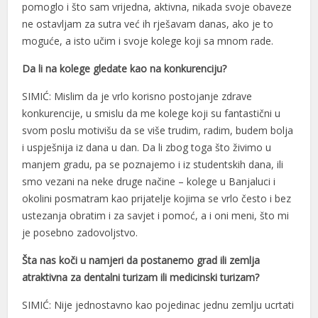
pomoglo i što sam vrijedna, aktivna, nikada svoje obaveze
Hacklink
ne ostavljam za sutra već ih rješavam danas, ako je to
Buy Hacklink
moguće, a isto učim i svoje kolege koji sa mnom rade.
Hacklink
Da li na kolege gledate kao na konkurenciju?
Hacklink
SIMIĆ: Mislim da je vrlo korisno postojanje zdrave
konkurencije, u smislu da me kolege koji su fantastični u
Hacklink satın al
svom poslu motivišu da se više trudim, radim, budem bolja
i uspješnija iz dana u dan. Da li zbog toga što živimo u
Hacklink panel
manjem gradu, pa se poznajemo i iz studentskih dana, ili
Hacklink panel
smo vezani na neke druge načine – kolege u Banjaluci i
okolini posmatram kao prijatelje kojima se vrlo često i bez
Hacklink panel
ustezanja obratim i za savjet i pomoć, a i oni meni, što mi
Hacklink panel
je posebno zadovoljstvo.
Hacklink panel
Šta nas koči u namjeri da postanemo grad ili zemlja
atraktivna za dentalni turizam ili medicinski turizam?
Hacklink panel
SIMIĆ: Nije jednostavno kao pojedinac jednu zemlju ucrtati
Hacklink panel