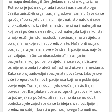
na mapu dentalnog ili šire gledano medicinskog turizma.
Potrebno je još mnogo rada i truda i nas stomatologa i
Hacklink panel
čelnika turističkih organizacija, gradova i same države da se
Hacklink panel
„pročuje“ po svijetu da, na primjer, naši stomatolozi rade
vrlo kvalitetno i s kvalitetnim instrumentima i materijalima
Hacklink panel
koji se ni po čemu ne razlikuju od materijala koji se koriste
u najprestižnijim stomatološkim ordinacijama u svijetu, a
Hacklink panel
po cijenama koje su neuporedivo niže. Naša ordinacija u
Hacklink panel
posljednje vrijeme ima sve više stranih pacijenata, najviše
zahvaljujući našim „ambasadorima“, nasmijanim
Hacklink
pacijentima, koji ponosno svijetom nose svoje blistave
Hacklink panel
osmijehe, a onda i prateći naš rad na društvenim mrežama.
Kako se broj zadovoljnih pacijenata povećava, tako je sve
Hacklink panel
više i preporuka, te novih pacijenata koji nam poklanjaju
povjerenje. Tome je i doprinijelo uvođenje avio linija i
Hacklink panel
povezanost Banjaluke s dosta evropskih gradova. Mi smo
Hacklink panel
tu još uvijek na početku, ali se nadamo da ćemo dobiti
podršku cijele zajednice da se ta ideja shvati ozbiljnije i
Hacklink panel
preduzmu ozbiljni koraci u promociji svega što nudimo.