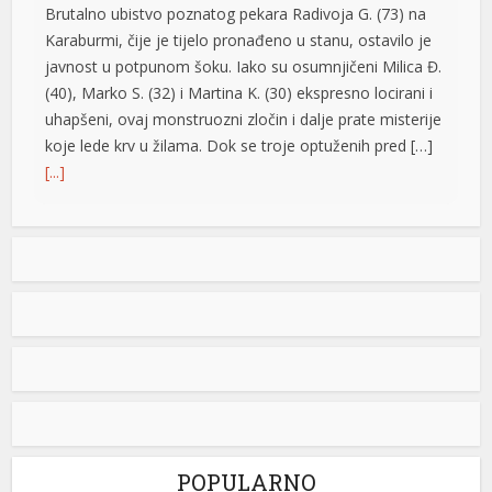
Brutalno ubistvo poznatog pekara Radivoja G. (73) na
Karaburmi, čije je tijelo pronađeno u stanu, ostavilo je
javnost u potpunom šoku. Iako su osumnjičeni Milica Đ.
(40), Marko S. (32) i Martina K. (30) ekspresno locirani i
uhapšeni, ovaj monstruozni zločin i dalje prate misterije
koje lede krv u žilama. Dok se troje optuženih pred […]
[...]
Vrućine ne popuštaju: Temperature do 40 stepeni,
meteorolozi poslali upozorenje za vikend
U našem regionu narednih dana pretežno sunčano,
suvo i toplo, posebno do srijede. Zatim slijedi manje
osvježenje, dok bi krajem sedmice ponovo bilo toplo.
Negde od oko 18. avgusta se polako nazire svježiji i
nestabilniji period, ali obilnih padavina na širem području
za sada nema ni u dalekim najavama, objavio je na
svom Fejsbuk profilu […]
[...]
POPULARNO