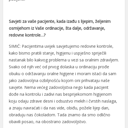
muscoflex
Savjeti za vaše pacijente, kada izađu s lijepim, željenim
koltuk yıkama
osmijehom iz Vaše ordinacije, šta dalje, održavanje,
buy cocaine
redovne kontrole…?
sapanca escort
SIMIĆ: Pacijentima uvijek savjetujemo redovne kontrole,
kako bismo pratili stanje, higijenu i uspješno spriječili
1xbet güncel
nastanak bilo kakvog problema u vezi sa oralnim zdravljem.
Festgeld
Svako od njih već od prvog dolaska u ordinaciju prođe
obuku o održavanju oralne higijene i moram istaći da sam
jojobet
jako zadovoljna ozbiljnošću kojom oni prihvataju naše
savjete. Nema većeg zadovoljstva nego kada pacijent
pasacasino
dođe na kontrolu i zadivi nas besprijekornom higijenom
avrupabet
koju odaju zdrave desni i odsustvo mekih i čvrstih naslaga,
a znaju navraćati i da nas vide, obiđu, požele lijep dan,
marsbahis
obraduju nas čokoladom. Tada znamo da smo odlično
obavili posao, na obostrano zadovoljstvo.
casibom