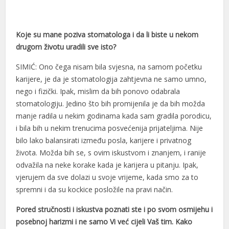
Hacklink panel
Hacklink panel
Koje su mane poziva stomatologa i da li biste u nekom
drugom životu uradili sve isto?
Hacklink panel
SIMIĆ: Ono čega nisam bila svjesna, na samom početku
Hacklink panel
karijere, je da je stomatologija zahtjevna ne samo umno,
Hacklink panel
nego i fizički. Ipak, mislim da bih ponovo odabrala
stomatologiju. Jedino što bih promijenila je da bih možda
Hacklink panel
manje radila u nekim godinama kada sam gradila porodicu,
Hacklink satın al
i bila bih u nekim trenucima posvećenija prijateljima. Nije
bilo lako balansirati između posla, karijere i privatnog
Hacklink Panel
života. Možda bih se, s ovim iskustvom i znanjem, i ranije
odvažila na neke korake kada je karijera u pitanju. Ipak,
Hacklink Panel
vjerujem da sve dolazi u svoje vrijeme, kada smo za to
Hacklink Panel
spremni i da su kockice posložile na pravi način.
Hacklink Panel
Pored stručnosti i iskustva poznati ste i po svom osmijehu i
posebnoj harizmi i ne samo Vi već cijeli Vaš tim. Kako
Hacklink Panel