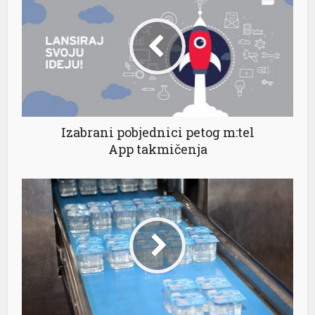
jojobet
holiganbet giriş
porno
iptv satın al
matbet
Izabrani pobjednici petog m:tel
App takmičenja
vdcasino
Hiltonbet
bets10
betsat
cosonolovont
casibom