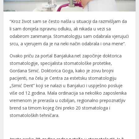
Hacklink panel
“Kroz život sam se često našla u situaciji da razmišljam da
Hacklink panel
li sam donijela ispravnu odluku, ali nikada u vezi sa
Hacklink panel
odabirom zanimanja. Stomatologiju sam odabrala vjerujući
srcu, a vjerujem da je na neki način odabrala i ona mene”.
Hacklink panel
Ovako priču za portal Banjaluka.net započinje doktorica
Hacklink panel
stomatologije, specijalista stomatološke protetike,
Hacklink panel
Gordana Simić. Doktorica Goga, kako je zovu brojni
pacijenti, na čelu je Centra za estetsku stomatologiju
Hacklink panel
„Simić Dent” koji se nalazi u Banjaluci i uspješno posluje
više od 12 godina. Mala ordinacija sa nekoliko zaposlenika
Hacklink panel
vremenom je prerasla u ozbiljan, regionalno prepoznatljiv
Hacklink panel
brend sa timom kojeg čini preko 20 stomatologa i
stomatoloških tehničara.
Hacklink panel
Hacklink panel