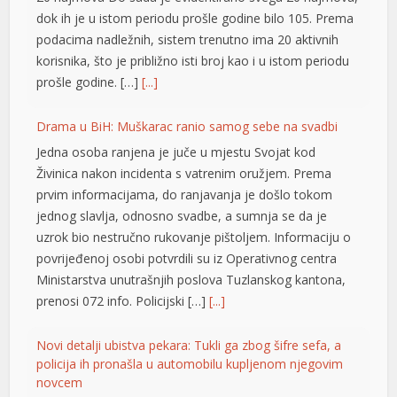
sakarya escort
dok ih je u istom periodu prošle godine bilo 105. Prema
makrobet
podacima nadležnih, sistem trenutno ima 20 aktivnih
korisnika, što je približno isti broj kao i u istom periodu
makrobet
prošle godine. […]
[...]
makrobet
Drama u BiH: Muškarac ranio samog sebe na svadbi
fenomenbet
Jedna osoba ranjena je juče u mjestu Svojat kod
Živinica nakon incidenta s vatrenim oružjem. Prema
fixbet
prvim informacijama, do ranjavanja je došlo tokom
galabet
jednog slavlja, odnosno svadbe, a sumnja se da je
uzrok bio nestručno rukovanje pištoljem. Informaciju o
makrobet
povrijeđenoj osobi potvrdili su iz Operativnog centra
kıbrıs escort
Ministarstva unutrašnjih poslova Tuzlanskog kantona,
prenosi 072 info. Policijski […]
[...]
matbet
Novi detalji ubistva pekara: Tukli ga zbog šifre sefa, a
policija ih pronašla u automobilu kupljenom njegovim
novcem