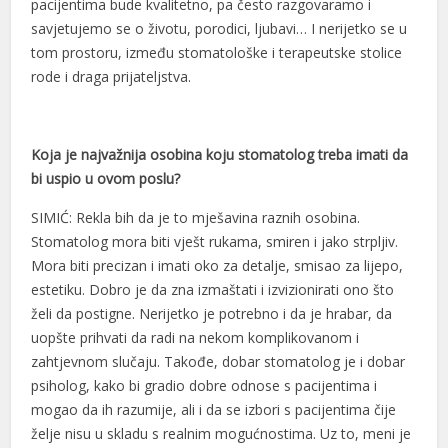
pacijentima bude kvalitetno, pa često razgovaramo i
savjetujemo se o životu, porodici, ljubavi… I nerijetko se u
Hacklink
tom prostoru, između stomatološke i terapeutske stolice
Hacklink panel
rode i draga prijateljstva.
Hacklink panel
Hacklink panel
Koja je najvažnija osobina koju stomatolog treba imati da
bi uspio u ovom poslu?
Hacklink Panel
SIMIĆ: Rekla bih da je to mješavina raznih osobina.
Hacklink
Stomatolog mora biti vješt rukama, smiren i jako strpljiv.
Mora biti precizan i imati oko za detalje, smisao za lijepo,
Hacklink
estetiku. Dobro je da zna izmaštati i izvizionirati ono što
Hacklink
želi da postigne. Nerijetko je potrebno i da je hrabar, da
uopšte prihvati da radi na nekom komplikovanom i
Hacklink panel
zahtjevnom slučaju. Takođe, dobar stomatolog je i dobar
Hacklink panel
psiholog, kako bi gradio dobre odnose s pacijentima i
mogao da ih razumije, ali i da se izbori s pacijentima čije
Hacklink
želje nisu u skladu s realnim mogućnostima. Uz to, meni je