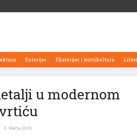
tektura
Enterijer
Eksterijer i hortikultura
Lifes
detalji u modernom
vrtiću
6. Marta 2016.