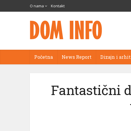
O nama
Kontakt
Početna
News Report
Dizajn i arhi
Fantastični 