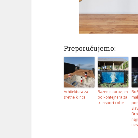
Preporučujemo:
Arhitektura za
Bazen napravljen
Bož
sretne klince
od kontejnera za
mal
transport robe
po
Sla
Bro
naj
ukr