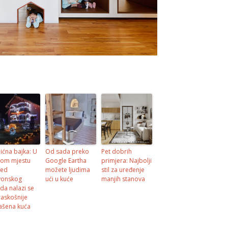
ićna bajka: U
Od sada preko
Pet dobrih
om mjestu
Google Eartha
primjera: Najbolji
red
možete ljudima
stil za uređenje
vonskog
ući u kuće
manjih stanova
da nalazi se
raskošnije
ašena kuća