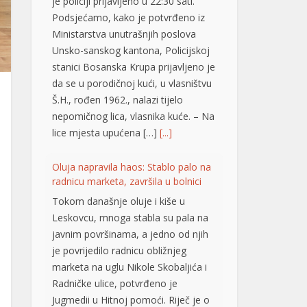
je policiji prijavljeno u 22:30 sati.
Podsjećamo, kako je potvrđeno iz
Ministarstva unutrašnjih poslova
Unsko-sanskog kantona, Policijskoj
stanici Bosanska Krupa prijavljeno je
da se u porodičnoj kući, u vlasništvu
Š.H., rođen 1962., nalazi tijelo
nepomičnog lica, vlasnika kuće. – Na
lice mjesta upućena […]
[...]
Oluja napravila haos: Stablo palo na
radnicu marketa, završila u bolnici
Tokom današnje oluje i kiše u
Leskovcu, mnoga stabla su pala na
javnim površinama, a jedno od njih
je povrijedilo radnicu obližnjeg
marketa na uglu Nikole Skobaljića i
Radničke ulice, potvrđeno je
Jugmedii u Hitnoj pomoći. Riječ je o