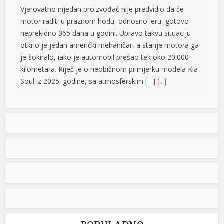
Vjerovatno nijedan proizvođač nije predvidio da će
motor raditi u praznom hodu, odnosno leru, gotovo
neprekidno 365 dana u godini. Upravo takvu situaciju
otkrio je jedan američki mehaničar, a stanje motora ga
je šokiralo, iako je automobil prešao tek oko 20.000
kilometara. Riječ je o neobičnom primjerku modela Kia
Soul iz 2025. godine, sa atmosferskim […]
[...]
Rad objavljen u Harvardovom pravnom časopisu: Visoki
predstavnik nema ovlaštenja da donosi zakone u BiH
Visoki predstavnik u BiH nije nikad bio ovlašten da
donosi zakone, ni prema Povelji UN, ni po Ustavu BiH
niti prema ostalim pravni dokumentima koji priznaju
pravo na samoopredjeljenje, stoga, su ništavni svi akti
koje je nametao, pozivajući se na takozvana bonska
ovlaštenja, navodi se u tekstu čiji su autori Džozef Šmic
i Brajan Kenedi […]
[...]
POPULARNO