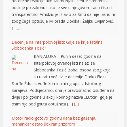
histerične reakcije ako Memorijalni centar Srebrenica
posluje po zakonu i ako je sve u njegovom radu čisto i
transparentno. Amidžić je izjavio za Srnu da nije jasno ni
zbog čega optužuje Milorada Dodika i Željku Cvijanović,
s […]
[...]
Decenija na Interpolovoj listi: Gdje se krije fatalna
Slobodanka Tošić?
BANjALUKA – Punih deset godina na
Interpolovoj crvenoj listi nalazi se
Slobodanka Tošić Boba, osoba zbog koje
su u ratu već dvije decenije Darko Elez i
Đorđe Ždrale, vođe kriminalnih grupa iz Istočnog
Sarajeva. Podsjećamo, ona je pravosnažno osuđena na
dvije i po godine u akciji kodnog naziva „Lutka“, gdje je
osim nje podignuta optužnica […]
[...]
Motor radio gotovo godinu dana bez gašenja,
mehaničar ostao šokiran prizorom