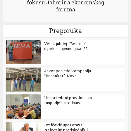
fokusu Jahorina ekonomskog
foruma
Preporuka
Veliki jubilej: “Bemine”
cipele uspješno gaze 22...
Javor posjetio kompaniju
“Bosankar”: Nova...
Unaprijeđeni pravilnici za
raspodjelu sredstava...
Umičević upozorava:
Nelegalni predsjednik i...