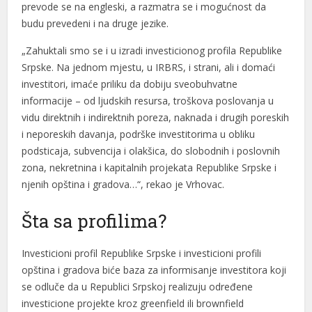
prevode se na engleski, a razmatra se i mogućnost da
budu prevedeni i na druge jezike.
„Zahuktali smo se i u izradi investicionog profila Republike
Srpske. Na jednom mjestu, u IRBRS, i strani, ali i domaći
investitori, imaće priliku da dobiju sveobuhvatne
informacije – od ljudskih resursa, troškova poslovanja u
vidu direktnih i indirektnih poreza, naknada i drugih poreskih
i neporeskih davanja, podrške investitorima u obliku
podsticaja, subvencija i olakšica, do slobodnih i poslovnih
zona, nekretnina i kapitalnih projekata Republike Srpske i
njenih opština i gradova…“, rekao je Vrhovac.
Šta sa profilima?
Investicioni profil Republike Srpske i investicioni profili
opština i gradova biće baza za informisanje investitora koji
se odluče da u Republici Srpskoj realizuju određene
investicione projekte kroz greenfield ili brownfield