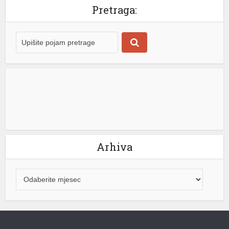
Pretraga:
rme büyüsü
 giriş
Arhiva