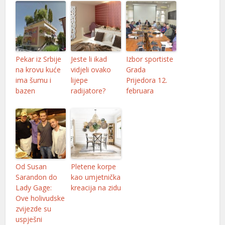
Pekar iz Srbije
Jeste li ikad
Izbor sportiste
na krovu kuće
vidjeli ovako
Grada
ima šumu i
lijepe
Prijedora 12.
bazen
radijatore?
februara
Od Susan
Pletene korpe
Sarandon do
kao umjetnička
Lady Gage:
kreacija na zidu
Ove holivudske
zvijezde su
uspješni