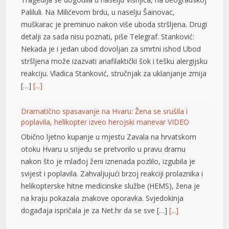
Paliluli. Na Milićevom brdu, u naselju Šainovac,
muškarac je preminuo nakon više uboda stršljena. Drugi
detalji za sada nisu poznati, piše Telegraf. Stanković:
Nekada je i jedan ubod dovoljan za smrtni ishod Ubod
stršljena može izazvati anafilaktički šok i tešku alergijsku
reakciju. Vladica Stanković, stručnjak za uklanjanje zmija
[…]
[...]
Dramatično spasavanje na Hvaru: Žena se srušila i
poplavila, helikopter izveo herojski manevar VIDEO
Obično ljetno kupanje u mjestu Zavala na hrvatskom
otoku Hvaru u srijedu se pretvorilo u pravu dramu
nakon što je mlađoj ženi iznenada pozlilo, izgubila je
svijest i poplavila. Zahvaljujući brzoj reakciji prolaznika i
helikopterske hitne medicinske službe (HEMS), žena je
na kraju pokazala znakove oporavka. Svjedokinja
događaja ispričala je za Net.hr da se sve […]
[...]