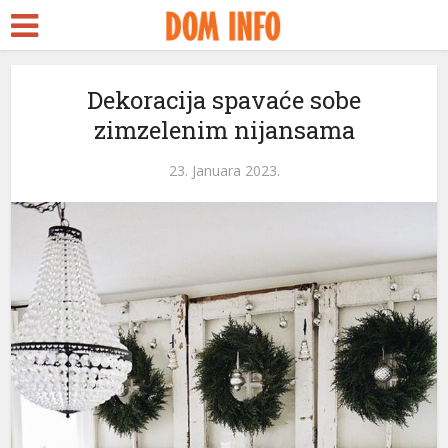
Dekoracija spavaće sobe
zimzelenim nijansama
23. Januara 2023.
ri