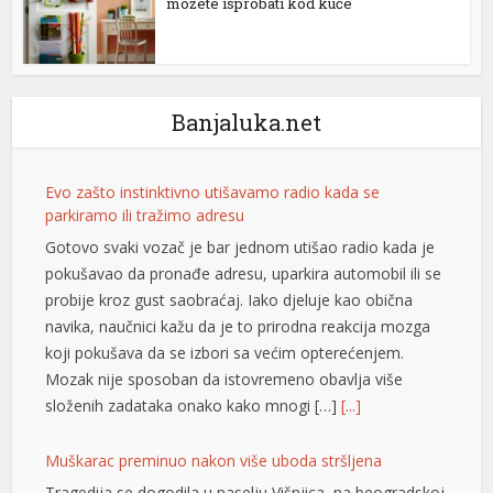
možete isprobati kod kuće
Banjaluka.net
Evo zašto instinktivno utišavamo radio kada se
parkiramo ili tražimo adresu
Gotovo svaki vozač je bar jednom utišao radio kada je
pokušavao da pronađe adresu, uparkira automobil ili se
probije kroz gust saobraćaj. Iako djeluje kao obična
navika, naučnici kažu da je to prirodna reakcija mozga
koji pokušava da se izbori sa većim opterećenjem.
Mozak nije sposoban da istovremeno obavlja više
složenih zadataka onako kako mnogi […]
[...]
Muškarac preminuo nakon više uboda stršljena
Tragedija se dogodila u naselju Višnjica, na beogradskoj