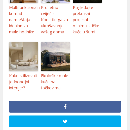
Multifunkcionalni
Proljetno
Pogledajte
komad
cvijeće:
prekrasni
namještaja
Koristite ga za
projekat
idealan za
ukrašavanje
minimalističke
male hodnike
vašeg doma
kuće u šumi
Kako stilizovati
Ekološke male
jednobojni
kuće na
interijer?
točkovima