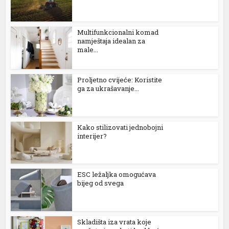
Multifunkcionalni komad
namještaja idealan za
male...
Proljetno cvijeće: Koristite
ga za ukrašavanje...
Kako stilizovati jednobojni
interijer?
ESC ležaljka omogućava
bijeg od svega
Skladišta iza vrata koje