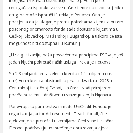
integrisanih kanala distribucije i naše prve linije što
omogućava isporuku za sve naše klijente na nivou koji niko
drugi ne može isporučiti“, rekla je Petkova. Ona je
podsjetila da je ulaganje prema potrebama klijenata putem
posebnog onemarkets fonda sada dostupno klijentima u
Češkoj, Slovačkoj, Mađarskoj i Bugarskoj, a uskoro će ista
mogućnost biti dostupna i u Rumuniji.
„Uz digitalizaciju, naša posvećenost principima ESG-a je još
jedan ključni pokretač naših usluga“, rekla je Petkova.
Sa 2,3 milijarde eura zelenih kredita i 1,1 milijardu eura
društvenih kredita plasiranih u prva tri kvartala 2023. u
Centralnoj i Istočnoj Evropi, UniCredit vodi primjerom i
podržava zelenu i društvenu tranziciju svojih klijenata.
Panevropska partnerstva između UniCredit Fondacije i
organizacija Junior Achievement i Teach for all, čije
djelovanje se proteže i u zemljama Centralne i Istočne
Evrope, podržavaju unapređenje obrazovanja djece i