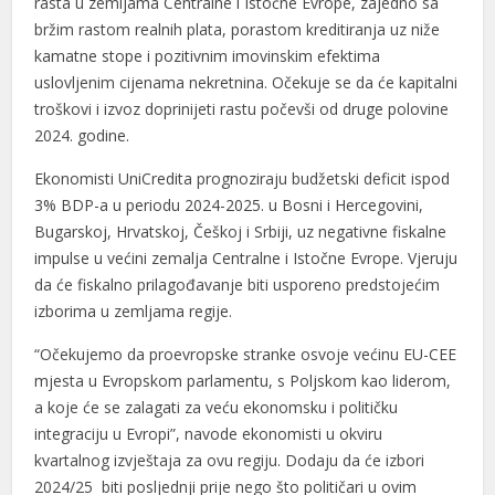
rasta u zemljama Centralne i Istočne Evrope, zajedno sa
bržim rastom realnih plata, porastom kreditiranja uz niže
kamatne stope i pozitivnim imovinskim efektima
uslovljenim cijenama nekretnina. Očekuje se da će kapitalni
troškovi i izvoz doprinijeti rastu počevši od druge polovine
2024. godine.
Ekonomisti UniCredita prognoziraju budžetski deficit ispod
3% BDP-a u periodu 2024-2025. u Bosni i Hercegovini,
Bugarskoj, Hrvatskoj, Češkoj i Srbiji, uz negativne fiskalne
impulse u većini zemalja Centralne i Istočne Evrope. Vjeruju
da će fiskalno prilagođavanje biti usporeno predstojećim
izborima u zemljama regije.
“Očekujemo da proevropske stranke osvoje većinu EU-CEE
mjesta u Evropskom parlamentu, s Poljskom kao liderom,
a koje će se zalagati za veću ekonomsku i političku
integraciju u Evropi”, navode ekonomisti u okviru
kvartalnog izvještaja za ovu regiju. Dodaju da će izbori
2024/25 biti posljednji prije nego što političari u ovim