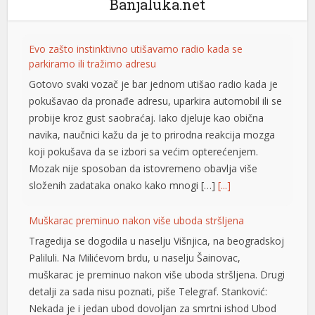
Banjaluka.net
Evo zašto instinktivno utišavamo radio kada se
parkiramo ili tražimo adresu
ortener
Gotovo svaki vozač je bar jednom utišao radio kada je
pokušavao da pronađe adresu, uparkira automobil ili se
probije kroz gust saobraćaj. Iako djeluje kao obična
navika, naučnici kažu da je to prirodna reakcija mozga
koji pokušava da se izbori sa većim opterećenjem.
Mozak nije sposoban da istovremeno obavlja više
složenih zadataka onako kako mnogi […]
[...]
Muškarac preminuo nakon više uboda stršljena
Tragedija se dogodila u naselju Višnjica, na beogradskoj
Paliluli. Na Milićevom brdu, u naselju Šainovac,
muškarac je preminuo nakon više uboda stršljena. Drugi
detalji za sada nisu poznati, piše Telegraf. Stanković:
Nekada je i jedan ubod dovoljan za smrtni ishod Ubod