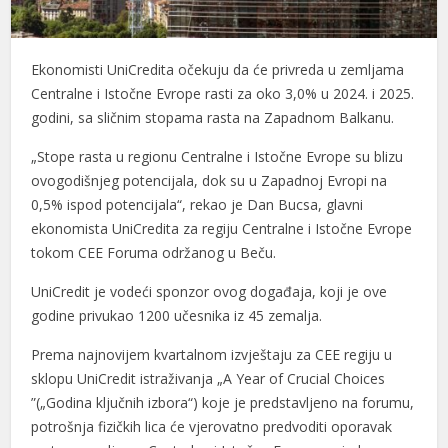
Ekonomisti UniCredita očekuju da će privreda u zemljama
Centralne i Istočne Evrope rasti za oko 3,0% u 2024. i 2025.
godini, sa sličnim stopama rasta na Zapadnom Balkanu.
„Stope rasta u regionu Centralne i Istočne Evrope su blizu
ovogodišnjeg potencijala, dok su u Zapadnoj Evropi na
0,5% ispod potencijala“, rekao je Dan Bucsa, glavni
ekonomista UniCredita za regiju Centralne i Istočne Evrope
tokom CEE Foruma održanog u Beču.
UniCredit je vodeći sponzor ovog događaja, koji je ove
godine privukao 1200 učesnika iz 45 zemalja.
Prema najnovijem kvartalnom izvještaju za CEE regiju u
sklopu UniCredit istraživanja „A Year of Crucial Choices
”(„Godina ključnih izbora“) koje je predstavljeno na forumu,
potrošnja fizičkih lica će vjerovatno predvoditi oporavak