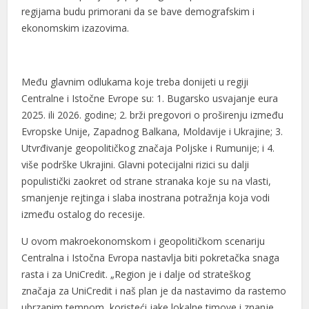
regijama budu primorani da se bave demografskim i
ekonomskim izazovima.
Među glavnim odlukama koje treba donijeti u regiji
Centralne i Istočne Evrope su: 1. Bugarsko usvajanje eura
2025. ili 2026. godine; 2. brži pregovori o proširenju između
Evropske Unije, Zapadnog Balkana, Moldavije i Ukrajine; 3.
Utvrđivanje geopolitičkog značaja Poljske i Rumunije; i 4.
više podrške Ukrajini. Glavni potecijalni rizici su dalji
populistički zaokret od strane stranaka koje su na vlasti,
smanjenje rejtinga i slaba inostrana potražnja koja vodi
između ostalog do recesije.
U ovom makroekonomskom i geopolitičkom scenariju
Centralna i Istočna Evropa nastavlja biti pokretačka snaga
rasta i za UniCredit. „Region je i dalje od strateškog
značaja za UniCredit i naš plan je da nastavimo da rastemo
ubrzanim tempom, koristeći jake lokalne timove i znanje,