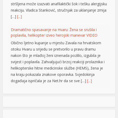
stršljena može izazvati anafilaktički šok i tešku alergijsku
reakciju. Vladica Stanković, stručnjak za uklanjanje zmija
[…]
[...]
Dramatično spasavanje na Hvaru: Žena se srušila i
 büyüsü
poplavila, helikopter izveo herojski manevar VIDEO
Obično ljetno kupanje u mjestu Zavala na hrvatskom
otoku Hvaru u srijedu se pretvorilo u pravu dramu
nakon što je mlađoj ženi iznenada pozlilo, izgubila je
svijest i poplavila. Zahvaljujući brzoj reakciji prolaznika i
helikopterske hitne medicinske službe (HEMS), žena je
na kraju pokazala znakove oporavka. Svjedokinja
događaja ispričala je za Net.hr da se sve […]
[...]
riş
Vučić: Ljudi razumiju koliko je neko uspješan i dobar ako
ga Helez napada
Predsjednik Srbije Aleksdandar Vučić izjavio
je danas da nema ništa protiv toga što su