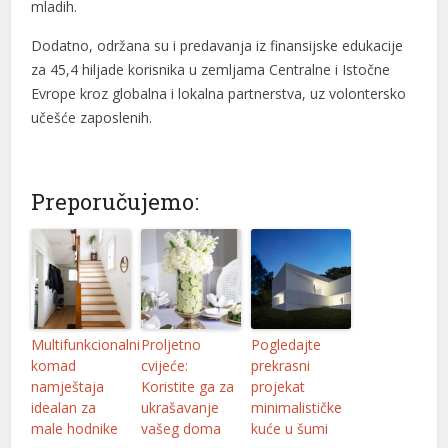
mladih.
Dodatno, održana su i predavanja iz finansijske edukacije
za 45,4 hiljade korisnika u zemljama Centralne i Istočne
Evrope kroz globalna i lokalna partnerstva, uz volontersko
učešće zaposlenih.
Preporučujemo:
Multifunkcionalni
Proljetno
Pogledajte
komad
cvijeće:
prekrasni
namještaja
Koristite ga za
projekat
idealan za
ukrašavanje
minimalističke
male hodnike
vašeg doma
kuće u šumi