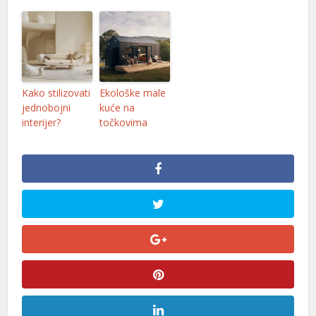
Kako stilizovati
Ekološke male
jednobojni
kuće na
interijer?
točkovima