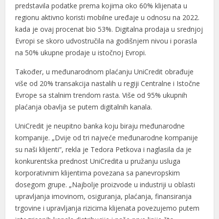
predstavila podatke prema kojima oko 60% klijenata u
regionu aktivno koristi mobilne uređaje u odnosu na 2022.
kada je ovaj procenat bio 53%. Digitalna prodaja u srednjoj
Evropi se skoro udvostručila na godišnjem nivou i porasla
na 50% ukupne prodaje u istočnoj Evropi.
Također, u međunarodnom plaćanju UniCredit obrađuje
više od 20% transakcija nastalih u regiji Centralne i Istočne
Evrope sa stalnim trendom rasta. Više od 95% ukupnih
plaćanja obavlja se putem digitalnih kanala.
UniCredit je neupitno banka koju biraju međunarodne
kompanije. „Dvije od tri najveće međunarodne kompanije
su naši klijenti“, rekla je Tedora Petkova i naglasila da je
konkurentska prednost UniCredita u pružanju usluga
korporativnim klijentima povezana sa panevropskim
dosegom grupe. „Najbolje proizvode u industriji u oblasti
upravljanja imovinom, osiguranja, plaćanja, finansiranja
trgovine i upravljanja rizicima klijenata povezujemo putem