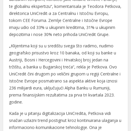
te globalnu ekspertizu“, komentarisala je Teodora Petkova,
direktorica UniCredit-a za Centralnu i Istočnu Evropu,
tokom CEE Foruma. Zemlje Centralne i Istočne Evrope
imaju udio od 33% u ukupnim kreditima, 31% u ukupnim
depozitima i nose 30% neto prihoda UniCredit Grupe.
„Klijentima koji su u središtu svega što radimo, nudimo
geografsko prisustvo kroz 10 banaka, od koji su banke u
Austriji, Bosni i Hercegovini i Hrvatskoj broj jedan na
tržištu, a banka u Bugarskoj treća“, rekla je Petkova. Ovo
UniCredit čini drugom po veličini grupom u regiji Centralne i
Istočne Evrope posmatrano sa aspekta aktive koja iznosi
236 milijardi eura, uključujući Alpha Banku u Rumuniji,
prema finansijskim rezultatima za prva tri kvartala 2023.
godine.
Kada je u pitanju digitalizacija UniCredita, Petkova vidi
snažan uzlazni trend postignut kroz kontinuirana ulaganja u
informaciono-komunikacione tehnologije. Ona je