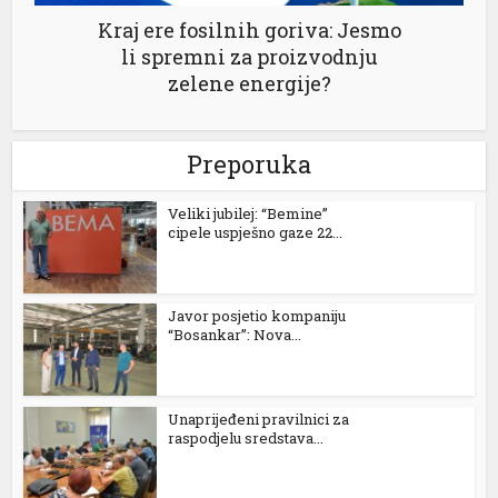
Kraj ere fosilnih goriva: Јesmo
li spremni za proizvodnju
k
zelene energije?
Preporuka
ın al
Veliki jubilej: “Bemine”
cipele uspješno gaze 22...
nel
nel
Javor posjetio kompaniju
nel
“Bosankar”: Nova...
nel
nel
Unaprijeđeni pravilnici za
raspodjelu sredstava...
nel
nel