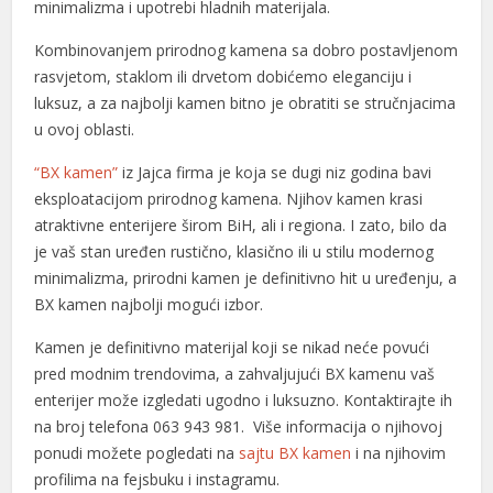
minimalizma i upotrebi hladnih materijala.
nel
Kombinovanjem prirodnog kamena sa dobro postavljenom
nel
rasvjetom, staklom ili drvetom dobićemo eleganciju i
nel
luksuz, a za najbolji kamen bitno je obratiti se stručnjacima
u ovoj oblasti.
ın al
“BX kamen”
iz Jajca firma je koja se dugi niz godina bavi
ın al
eksploatacijom prirodnog kamena. Njihov kamen krasi
atraktivne enterijere širom BiH, ali i regiona. I zato, bilo da
nel
je vaš stan uređen rustično, klasično ili u stilu modernog
nel
minimalizma, prirodni kamen je definitivno hit u uređenju, a
BX kamen najbolji mogući izbor.
nel
Kamen je definitivno materijal koji se nikad neće povući
nel
pred modnim trendovima, a zahvaljujući BX kamenu vaš
enterijer može izgledati ugodno i luksuzno. Kontaktirajte ih
nel
na broj telefona 063 943 981. Više informacija o njihovoj
nel
ponudi možete pogledati na
sajtu BX kamen
i na njihovim
profilima na fejsbuku i instagramu.
nel