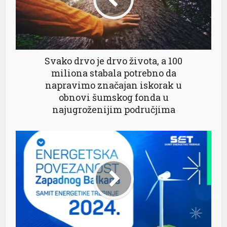
nel
nel
Svako drvo je drvo života, a 100
miliona stabala potrebno da
nel
napravimo značajan iskorak u
obnovi šumskog fonda u
nel
najugroženijim područjima
nel
nel