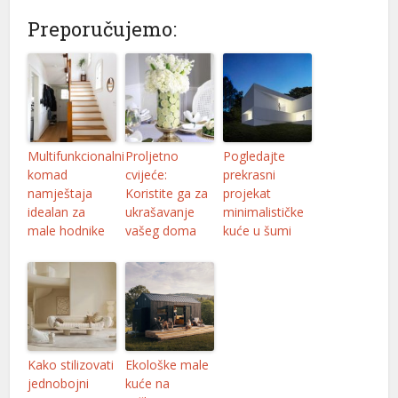
Preporučujemo:
nel
nel
nel
nel
Multifunkcionalni
Proljetno
Pogledajte
nel
komad
cvijeće:
prekrasni
namještaja
Koristite ga za
projekat
nel
idealan za
ukrašavanje
minimalističke
male hodnike
vašeg doma
kuće u šumi
nel
nel
nel
nel
Kako stilizovati
Ekološke male
nel
jednobojni
kuće na