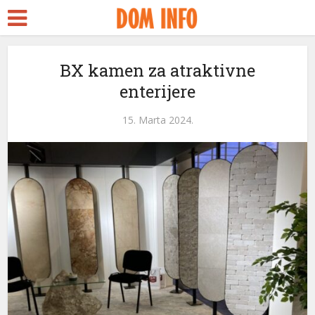
rt
BX kamen za atraktivne
enterijere
ms
nel
15. Marta 2024.
nel
etleri
nel