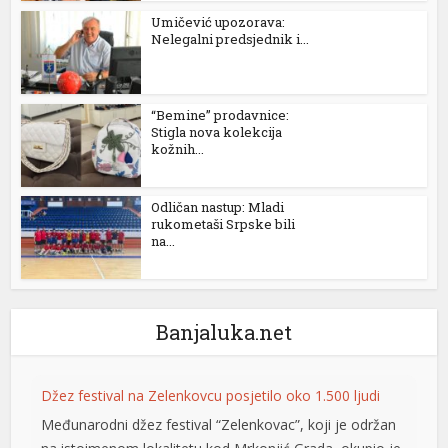
Umičević upozorava:
nel
Nelegalni predsjednik i...
nel
nel
“Bemine” prodavnice:
Stigla nova kolekcija
kožnih...
nel
nel
Odličan nastup: Mladi
rukometaši Srpske bili
na...
nel
nel
Banjaluka.net
nel
nel
Džez festival na Zelenkovcu posjetilo oko 1.500 ljudi
nel
Međunarodni džez festival “Zelenkovac”, koji je održan