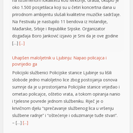
na istoimenom lokalitetu kod Mrkonjić Grada, okupio je
nel
oko 1.500 posjetilaca koji su u četiri koncertna dana u
prirodnom ambijentu slušali kvalitetne muzičke sadržaje.
nel
Na Festivalu je nastupilo 11 bendova iz Holandije,
nel
Mađarske, Srbije i Republike Srpske. Organizator
događaja Boro Јanković izjavio je Srni da je ove godine
nel
[…]
[...]
nel
Uhapšen maloljetnik u Ljubinju: Napao policajca i
nel
povrijedio ga
Policijski službenici Policijske stanice Ljubinje su lišili
ın al
slobode jedno maloljetno lice zbog postojanja osnova
nel
sumnje da je u prostorijama Policijske stanice vrijeđao i
ometao policajce, oštetio vrata, a tokom opiranja nanio
nel
i tjelesne povrede jednom službeniku. Riječ je o
krivičnom djelu “sprečavanje službenog lica u vršenju
nel
službene radnje” i “oštećenje i oduzimanje tuđe stvari”.
nel
– […]
[...]
nel