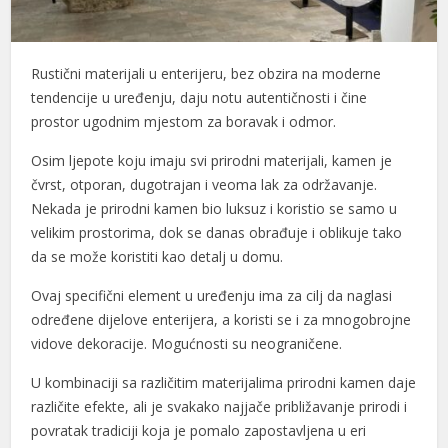
nel
nel
Rustični materijali u enterijeru, bez obzira na moderne
tendencije u uređenju, daju notu autentičnosti i čine
nel
prostor ugodnim mjestom za boravak i odmor.
nel
Osim ljepote koju imaju svi prirodni materijali, kamen je
čvrst, otporan, dugotrajan i veoma lak za održavanje.
nel
Nekada je prirodni kamen bio luksuz i koristio se samo u
nel
velikim prostorima, dok se danas obrađuje i oblikuje tako
da se može koristiti kao detalj u domu.
nel
Ovaj specifični element u uređenju ima za cilj da naglasi
nel
određene dijelove enterijera, a koristi se i za mnogobrojne
vidove dekoracije. Mogućnosti su neograničene.
nel
U kombinaciji sa različitim materijalima prirodni kamen daje
nel
različite efekte, ali je svakako najjače približavanje prirodi i
nel
povratak tradiciji koja je pomalo zapostavljena u eri