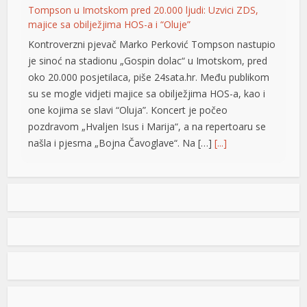
Tompson u Imotskom pred 20.000 ljudi: Uzvici ZDS,
nel
majice sa obilježjima HOS-a i “Oluje”
Kontroverzni pjevač Marko Perković Tompson nastupio
nel
je sinoć na stadionu „Gospin dolac“ u Imotskom, pred
oko 20.000 posjetilaca, piše 24sata.hr. Među publikom
nel
su se mogle vidjeti majice sa obilježjima HOS-a, kao i
nel
one kojima se slavi “Oluja”. Koncert je počeo
pozdravom „Hvaljen Isus i Marija“, a na repertoaru se
nel
našla i pjesma „Bojna Čavoglave“. Na […]
[...]
kat
Gužve na granicama BiH: Duge kolone na više prelaza,
ort
evo gdje se najduže čeka
Saobraćaj se na većini puteva u Republici Srpskoj i
Federaciji BiH odvija redovno, a na graničnim prelazima
pojačan je intenzitet saobraćaja. Duge su kolone vozila
u oba smjera na prelazima Zupci i Novi Grad, a na izlazu
rt
iz zemlje, duge su kolone putničkih vozila na graničnim
nel
prelazima Izačić, Velika Kladuša, Gradiška /Gornji Varoš/,