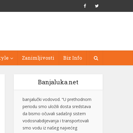
tyle
Zanimljivosti
Biz Info
Banjaluka.net
“Bez obzira na histeriju i nervozu, ni
Suljagić ni institucija na čijem je čelu
nisu i ne mogu biti iznad zakona”
Generalni sekretar SNSD-a Srđan
Amidžić rekao je da ne zna zašto je