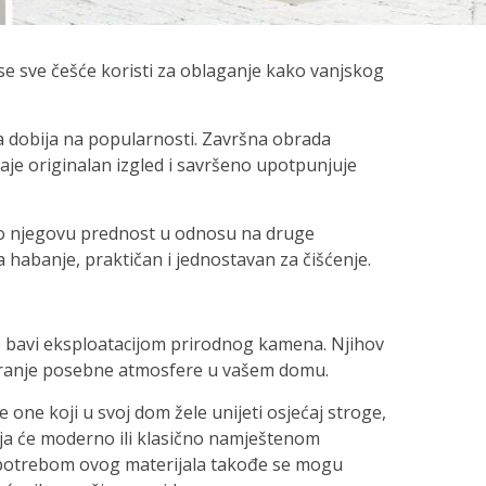
 se sve češće koristi za oblaganje kako vanjskog
na dobija na popularnosti. Završna obrada
je originalan izgled i savršeno upotpunjuje
ao njegovu prednost u odnosu na druge
a habanje, praktičan i jednostavan za čišćenje.
e bavi eksploatacijom prirodnog kamena. Njihov
varanje posebne atmosfere u vašem domu.
e one koji u svoj dom žele unijeti osjećaj stroge,
oja će moderno ili klasično namještenom
Upotrebom ovog materijala takođe se mogu