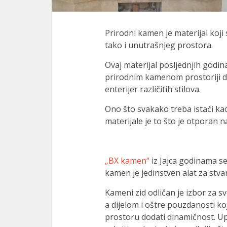
l
l
Prirodni kamen je materijal koji
tako i unutrašnjeg prostora.
l
Ovaj materijal posljednjih godi
 al
prirodnim kamenom prostoriji da
 al
enterijer različitih stilova.
l
Ono što svakako treba istaći k
materijale je to što je otporan n
l
l
„BX kamen“
iz Jajca godinama s
l
kamen je jedinstven alat za st
l
Kameni zid odličan je izbor za sv
l
a dijelom i oštre pouzdanosti k
prostoru dodati dinamičnost. 
l