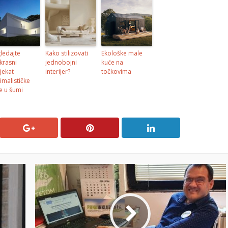
ledajte
Kako stilizovati
Ekološke male
krasni
jednobojni
kuće na
jekat
interijer?
točkovima
imalističke
e u šumi