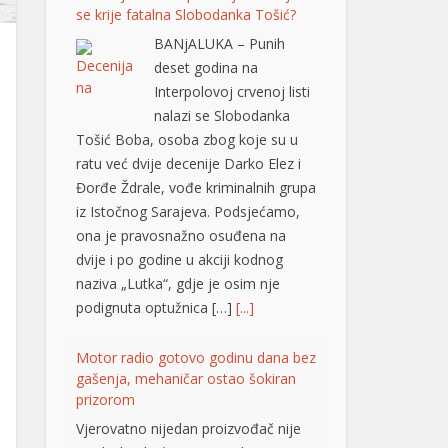
Đorđe Ždrale, vođe kriminalnih grupa
iz Istočnog Sarajeva. Podsjećamo,
ona je pravosnažno osuđena na
dvije i po godine u akciji kodnog
naziva „Lutka“, gdje je osim nje
podignuta optužnica […]
[...]
Motor radio gotovo godinu dana bez
gašenja, mehaničar ostao šokiran
prizorom
Vjerovatno nijedan proizvođač nije
predvidio da će motor raditi u
praznom hodu, odnosno leru,
gotovo neprekidno 365 dana u
godini. Upravo takvu situaciju otkrio
je jedan američki mehaničar, a
stanje motora ga je šokiralo, iako je
automobil prešao tek oko 20.000
kilometara. Riječ je o neobičnom