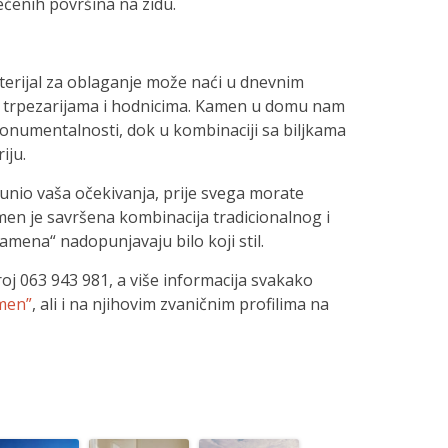
tećenih površina na zidu.
terijal za oblaganje može naći u dnevnim
 trpezarijama i hodnicima. Kamen u domu nam
numentalnosti, dok u kombinaciji sa biljkama
iju.
unio vaša očekivanja, prije svega morate
en je savršena kombinacija tradicionalnog i
amena“ nadopunjavaju bilo koji stil.
oj 063 943 981, a više informacija svakako
men”
, ali i na njihovim zvaničnim profilima na