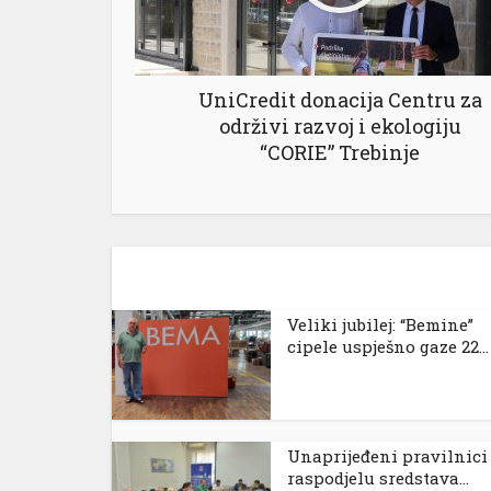
l
UniCredit donacija Centru za
l
održivi razvoj i ekologiju
“CORIE” Trebinje
l
l
Veliki jubilej: “Bemine”
cipele uspješno gaze 22...
l
l
Unaprijeđeni pravilnici
raspodjelu sredstava...