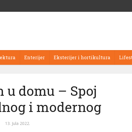
tektura
Enterijer
Eksterijer i hortikultura
Lifes
 u domu – Spoj
alnog i modernog
13. Jula 2022.