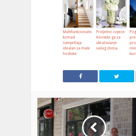
l
l
Multifunkcionalni
Proljetno cvijeće:
Pog
komad
Koristite ga za
pre
namještaja
ukrašavanje
pro
idealan za male
vašeg doma
min
l
hodnike
kuć
l
l
l
l