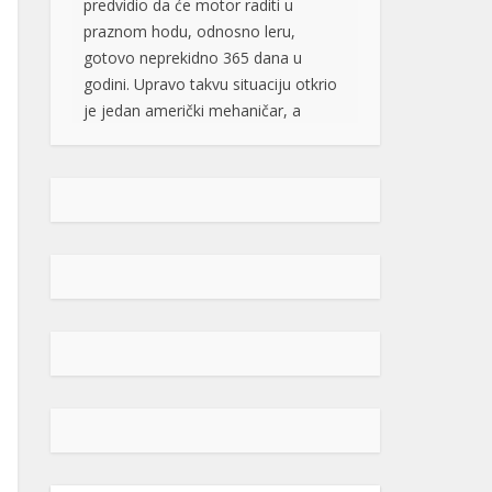
primjerku modela Kia Soul iz 2025.
godine, sa atmosferskim […]
[...]
Rad objavljen u Harvardovom
pravnom časopisu: Visoki
predstavnik nema ovlaštenja da
donosi zakone u BiH
Visoki predstavnik u BiH nije nikad
bio ovlašten da donosi zakone, ni
prema Povelji UN, ni po Ustavu BiH
niti prema ostalim pravni
dokumentima koji priznaju pravo na
samoopredjeljenje, stoga, su
ništavni svi akti koje je nametao,
pozivajući se na takozvana bonska
ovlaštenja, navodi se u tekstu čiji su
autori Džozef Šmic i Brajan Kenedi
[…]
[...]
POPULARNO