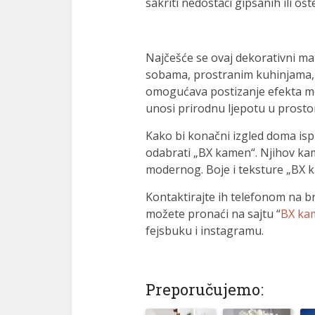
sakriti nedostaci gipsanih ili oš
l
l
Najčešće se ovaj dekorativni ma
sobama, prostranim kuhinjama,
l
omogućava postizanje efekta mo
l
unosi prirodnu ljepotu u prostor
l
Kako bi konačni izgled doma isp
odabrati „BX kamen“. Njihov kam
l
modernog. Boje i teksture „BX k
l
Kontaktirajte ih telefonom na br
možete pronaći na sajtu “
BX ka
l
fejsbuku i instagramu.
l
l
Preporučujemo:
l