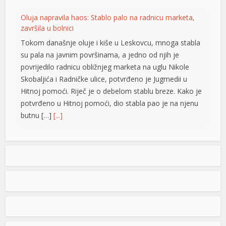
Oluja napravila haos: Stablo palo na radnicu marketa,
završila u bolnici
Tokom današnje oluje i kiše u Leskovcu, mnoga stabla
su pala na javnim površinama, a jedno od njih je
povrijedilo radnicu obližnjeg marketa na uglu Nikole
Skobaljića i Radničke ulice, potvrđeno je Jugmedii u
Hitnoj pomoći. Riječ je o debelom stablu breze. Kako je
potvrđeno u Hitnoj pomoći, dio stabla pao je na njenu
butnu […]
[...]
Snimak s Jadrana izazvao bijes javnosti: Muškarac džet
skijem ometao avione koji su gasili požar
Snimak s Kraljičine plaže u Ninu izazvao je
brojne reakcije nakon što je zabilježeno
kako osoba na džet skiju prilazi
protivpožarnim avionima koji su uzimali
vodu za gašenje požara. Poznati hrvatski preduzetnik