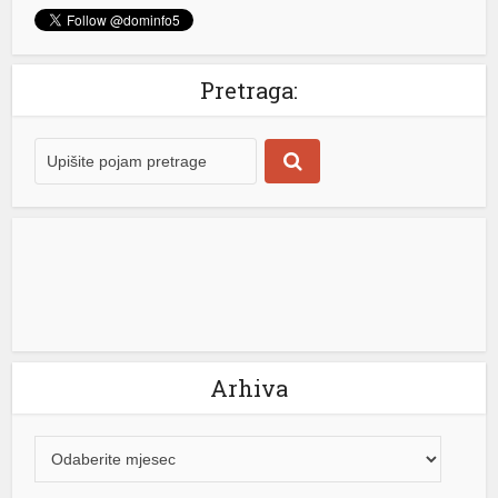
me büyüsü
Pretraga:
iriş
Arhiva