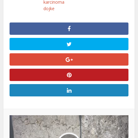
karcinoma
dojke