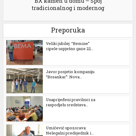
BX kamen u domu – Spoj
tradicionalnog i modernog
Preporuka
Veliki jubilej: “Bemine”
cipele uspješno gaze 22...
Javor posjetio kompaniju
“Bosankar”: Nova...
Unaprijeđeni pravilnici za
raspodjelu sredstava...
Umičević upozorava:
Nelegalni predsjednik i...