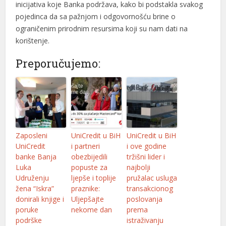
inicijativa koje Banka podržava, kako bi podstakla svakog
pojedinca da sa pažnjom i odgovornošću brine o
ograničenim prirodnim resursima koji su nam dati na
korištenje.
Preporučujemo:
Zaposleni
UniCredit u BiH
UniCredit u BiH
UniCredit
i partneri
i ove godine
banke Banja
obezbijedili
tržišni lider i
Luka
popuste za
najbolji
Udruženju
ljepše i toplije
pružalac usluga
žena “Iskra”
praznike:
transakcionog
donirali knjige i
Uljepšajte
poslovanja
poruke
nekome dan
prema
podrške
istraživanju