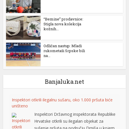
“Bemine” prodavnice:
Stigla nova kolekcija
kožnih...
Odličan nastup: Mladi
rukometaši Srpske bili
na...
Banjaluka.net
Inspektori otkrili ilegalnu sušaru, oko 1.000 pršuta biće
uništeno
Inspektori Državnog inspektorata Republike
Hrvatske otkrili su ilegalan objekat za
sušenje pršuta na području Drniša u kojem