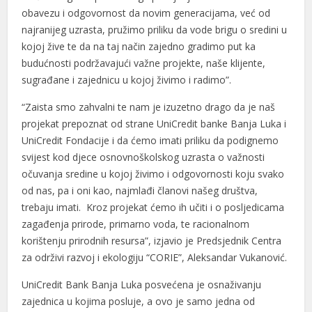
obavezu i odgovornost da novim generacijama, već od
najranijeg uzrasta, pružimo priliku da vode brigu o sredini u
kojoj žive te da na taj način zajedno gradimo put ka
budućnosti podržavajući važne projekte, naše klijente,
sugrađane i zajednicu u kojoj živimo i radimo”.
“Zaista smo zahvalni te nam je izuzetno drago da je naš
projekat prepoznat od strane UniCredit banke Banja Luka i
UniCredit Fondacije i da ćemo imati priliku da podignemo
svijest kod djece osnovnoškolskog uzrasta o važnosti
očuvanja sredine u kojoj živimo i odgovornosti koju svako
od nas, pa i oni kao, najmlađi članovi našeg društva,
trebaju imati. Kroz projekat ćemo ih učiti i o posljedicama
zagađenja prirode, primarno voda, te racionalnom
korištenju prirodnih resursa”, izjavio je Predsjednik Centra
za održivi razvoj i ekologiju “CORIE”, Aleksandar Vukanović.
UniCredit Bank Banja Luka posvećena je osnaživanju
zajednica u kojima posluje, a ovo je samo jedna od