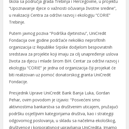
škola sa područja grada Trebinja i Hercegovine, u projektu
“Upoznavanje djece o važnosti očuvanja životne sredine”,
u realizaciji Centra za održivi razvoj i ekologiju “CORIE”
Trebinje.
Putem javnog poziva “Podrška djetinstvu”, UniCredit
Fondacija ove godine podržaće nekoliko neprofitnih
organizacija iz Republike Srpske dodjelom bespovratnih
sredstava za projekte koji imaju za cilj unapređenje uslova
života za djecu i mlade širom BiH. Centar za održivi razvoj i
ekologiju “CORIE” je jedna od organizacija čiji projekat će
biti realizovan uz pomoć donatorskog granta UniCredit
Fondacije.
Presjednik Uprave UniCredit Bank Banja Luka, Gordan
Pehar, ovim povodom je izjavio: “Posvećeni smo
aktivnostima bankarstva sa društvenim uticajem, pružajući
podršku osjetljivim kategorijama društva, kao i strategiji
odgovornog poslovanja, u skladu sa načelima ekološkog,
društvenog i korporativnog upravljanja UniCredita. Imamo