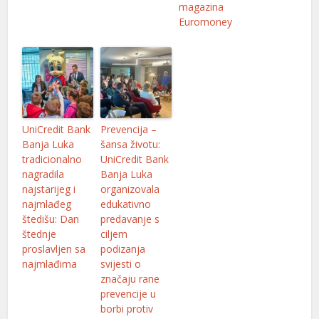
magazina
Euromoney
UniCredit Bank
Prevencija –
Banja Luka
šansa životu:
tradicionalno
UniCredit Bank
nagradila
Banja Luka
najstarijeg i
organizovala
najmlađeg
edukativno
štedišu: Dan
predavanje s
štednje
ciljem
proslavljen sa
podizanja
najmlađima
svijesti o
značaju rane
prevencije u
borbi protiv