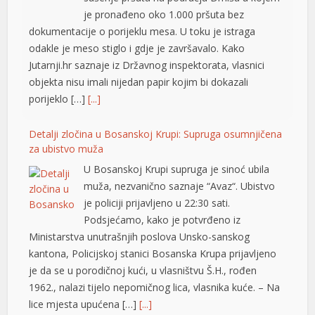
je pronađeno oko 1.000 pršuta bez
dokumentacije o porijeklu mesa. U toku je istraga
odakle je meso stiglo i gdje je završavalo. Kako
Jutarnji.hr saznaje iz Državnog inspektorata, vlasnici
objekta nisu imali nijedan papir kojim bi dokazali
porijeklo […]
[...]
Detalji zločina u Bosanskoj Krupi: Supruga osumnjičena
za ubistvo muža
U Bosanskoj Krupi supruga je sinoć ubila
muža, nezvanično saznaje “Avaz“. Ubistvo
je policiji prijavljeno u 22:30 sati.
Podsjećamo, kako je potvrđeno iz
Ministarstva unutrašnjih poslova Unsko-sanskog
kantona, Policijskoj stanici Bosanska Krupa prijavljeno
je da se u porodičnoj kući, u vlasništvu Š.H., rođen
1962., nalazi tijelo nepomičnog lica, vlasnika kuće. – Na
lice mjesta upućena […]
[...]