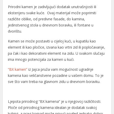
Prirodni kamen je zadivljujući dodatak unutrašnjosti ili
l
eksterijeru svake kuće. Ovaj materijal može poprimiti
l
različite oblike, od predivne fasade, do kamina,
jedinstvenog stola u dnevnom boravku, ili fontane u
l
dvorištu.
l
Kamen se može postaviti u cijeloj kući, u kupatilu kao
element ili kao pločice, izvana kao vrtni zid ili popločavanje,
l
pa čak i kao dekorativni element na zidu. U svakom slučaju
l
ima mnogo potencijala za kamen u kući.
l
“BX kamen”
iz Jajca pruža vam mogućnost ugradnje
kamena kao veličanstvene pozadine u vašem domu. To je
l
sve što vam treba na glavnom zidu u dnevnom boravku.
l
l
Ljepota prirodnog “BX kamena” je u njegovoj različitosti.
l
Ploče od prirodnog kamena idealan je dodatak svakoj
kuhinji, a pravi komad može privući pogled jednako dobro