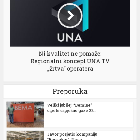
l
l
l
l
Ni kvalitet ne pomaže:
l
Regionalni koncept UNA TV
„žrtva“ operatera
l
Preporuka
l
Veliki jubilej: “Bemine”
l
cipele uspješno gaze 22...
l
l
Javor posjetio kompaniju
“Bosankar”: Nova...