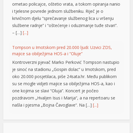
ometao policajce, oštetio vrata, a tokom opiranja nanio
l
i tjelesne povrede jednom službeniku. Riječ je o
krivičnom djelu “sprečavanje službenog lica u vršenju
službene radnje” i “oštećenje i oduzimanje tuđe stvari”.
– […]
[...]
Tompson u Imotskom pred 20.000 ljudi: Uzvici ZDS,
majice sa obilježjima HOS-a i “Oluje”
Kontroverzni pjevač Marko Perković Tompson nastupio
je sinoć na stadionu „Gospin dolac“ u Imotskom, pred
t
oko 20.000 posjetilaca, piše 24sata.hr. Među publikom
su se mogle vidjeti majice sa obilježjima HOS-a, kao i
one kojima se slavi “Oluja”. Koncert je počeo
usu
pozdravom „Hvaljen Isus i Marija“, a na repertoaru se
našla i pjesma „Bojna Čavoglave“. Na […]
[...]
usu
Gužve na granicama BiH: Duge kolone na više prelaza,
usu
evo gdje se najduže čeka
usu