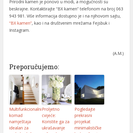
Prirodni kamen je ponovo u modi, a mogućnosti su
l
beskrajne. Kontaktirajte “BX kamen” telefonom na broj 063
l
943 981. Više informacija dostupno je i na njihovom sajtu,
“BX kamen”
, kao i na društvenim mrežama Fejsbuk i
Instagram.
l
(A.M.)
Preporučujemo:
l
l
l
Multifunkcionalni
Proljetno
Pogledajte
komad
cvijeće:
prekrasni
l
namještaja
Koristite ga za
projekat
idealan za
ukrašavanje
minimalističke