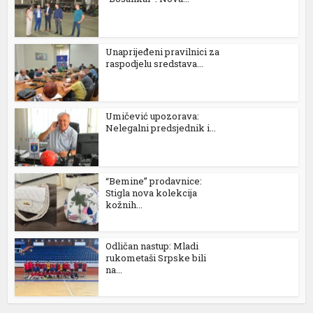
l
l
Unaprijeđeni pravilnici za
raspodjelu sredstava...
l
l
Umičević upozorava:
l
Nelegalni predsjednik i...
l
 al
“Bemine” prodavnice:
Stigla nova kolekcija
l
kožnih...
l
Odličan nastup: Mladi
l
rukometaši Srpske bili
na...
l
l