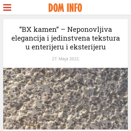
t
“BX kamen” – Neponovljiva
elegancija i jedinstvena tekstura
u enterijeru i eksterijeru
l
27. Maja 2022.
l
leri
l