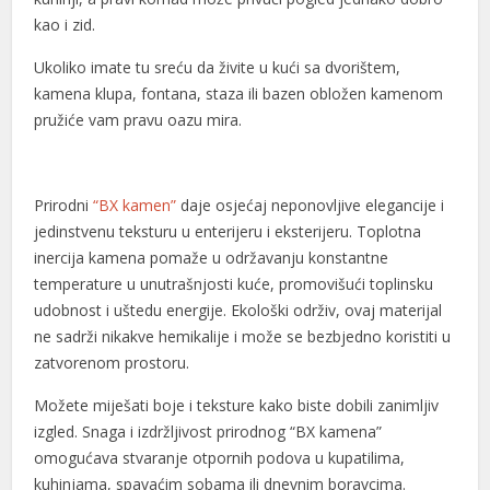
l
kao i zid.
l
Ukoliko imate tu sreću da živite u kući sa dvorištem,
kamena klupa, fontana, staza ili bazen obložen kamenom
l
pružiće vam pravu oazu mira.
 al
 al
Prirodni
“BX kamen”
daje osjećaj neponovljive elegancije i
l
jedinstvenu teksturu u enterijeru i eksterijeru. Toplotna
inercija kamena pomaže u održavanju konstantne
l
temperature u unutrašnjosti kuće, promovišući toplinsku
udobnost i uštedu energije. Ekološki održiv, ovaj materijal
l
ne sadrži nikakve hemikalije i može se bezbjedno koristiti u
l
zatvorenom prostoru.
l
Možete miješati boje i teksture kako biste dobili zanimljiv
izgled. Snaga i izdržljivost prirodnog “BX kamena”
l
omogućava stvaranje otpornih podova u kupatilima,
l
kuhinjama, spavaćim sobama ili dnevnim boravcima.