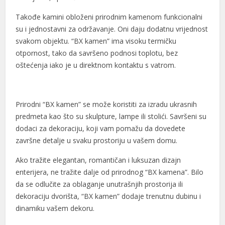
l
Takođe kamini obloženi prirodnim kamenom funkcionalni
su i jednostavni za održavanje. Oni daju dodatnu vrijednost
l
svakom objektu. “BX kamen” ima visoku termičku
otpornost, tako da savršeno podnosi toplotu, bez
l
oštećenja iako je u direktnom kontaktu s vatrom.
l
l
Prirodni “BX kamen” se može koristiti za izradu ukrasnih
l
predmeta kao što su skulpture, lampe ili stolići. Savršeni su
dodaci za dekoraciju, koji vam pomažu da dovedete
l
završne detalje u svaku prostoriju u vašem domu.
l
Ako tražite elegantan, romantičan i luksuzan dizajn
enterijera, ne tražite dalje od prirodnog “BX kamena”. Bilo
l
da se odlučite za oblaganje unutrašnjih prostorija ili
l
dekoraciju dvorišta, “BX kamen” dodaje trenutnu dubinu i
dinamiku vašem dekoru.
l