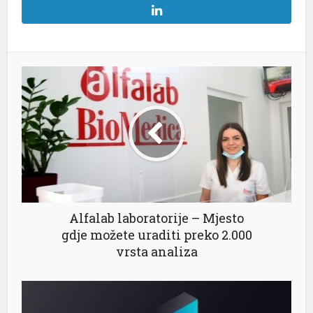
 al
l
l
l
Alfalab laboratorije – Mjesto
l
gdje možete uraditi preko 2.000
vrsta analiza
l
l
l