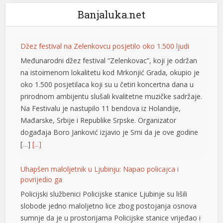
Banjaluka.net
l
l
Džez festival na Zelenkovcu posjetilo oko 1.500 ljudi
l
Međunarodni džez festival “Zelenkovac”, koji je održan
na istoimenom lokalitetu kod Mrkonjić Grada, okupio je
l
oko 1.500 posjetilaca koji su u četiri koncertna dana u
l
prirodnom ambijentu slušali kvalitetne muzičke sadržaje.
Na Festivalu je nastupilo 11 bendova iz Holandije,
at
Mađarske, Srbije i Republike Srpske. Organizator
događaja Boro Јanković izjavio je Srni da je ove godine
rt
[…]
[...]
Uhapšen maloljetnik u Ljubinju: Napao policajca i
povrijedio ga
t
Policijski službenici Policijske stanice Ljubinje su lišili
slobode jedno maloljetno lice zbog postojanja osnova
l
sumnje da je u prostorijama Policijske stanice vrijeđao i