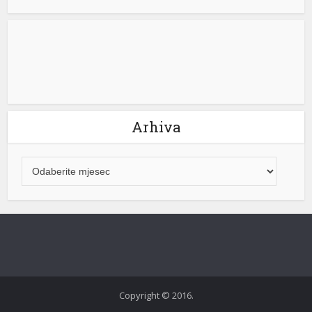
Arhiva
et
Copyright © 2016.
etirme büyüsü