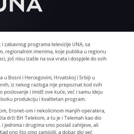
g i zabavnog programa televizije UNA, sa
m, regionalnim imenima, koje publika u regionu
, još nisu izašle na sva vrata i dospjele do svih
a u Bosni i Hercegovini, Hrvatskoj i Srbiji u
nih, iz nekog razloga nije prepoznat kod svih
 poslovanje i imidž ove kuće, već i samu ideju
 visoku produkciju i kvalitetan program.
m, Eronet-om i nekolicinom manjih operatera,
žišta drži BH Telekom, a tu je i Telemah kao dio
 i jednima i drugima smo poslali zahtjeve, ali
Kad ono što smo zamislili, a dobar dio već