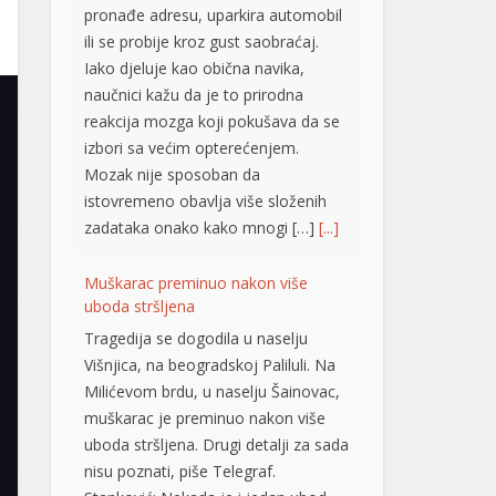
pronađe adresu, uparkira automobil
ili se probije kroz gust saobraćaj.
Iako djeluje kao obična navika,
naučnici kažu da je to prirodna
reakcija mozga koji pokušava da se
izbori sa većim opterećenjem.
Mozak nije sposoban da
istovremeno obavlja više složenih
zadataka onako kako mnogi […]
[...]
Muškarac preminuo nakon više
uboda stršljena
Tragedija se dogodila u naselju
Višnjica, na beogradskoj Paliluli. Na
Milićevom brdu, u naselju Šainovac,
muškarac je preminuo nakon više
uboda stršljena. Drugi detalji za sada
nisu poznati, piše Telegraf.