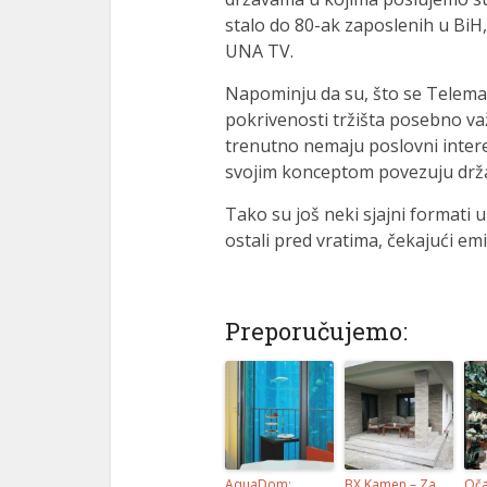
stalo do 80-ak zaposlenih u BiH,
UNA TV.
Napominju da su, što se Telemaha
pokrivenosti tržišta posebno va
trenutno nemaju poslovni intere
svojim konceptom povezuju drža
Tako su još neki sjajni formati 
ostali pred vratima, čekajući e
Preporučujemo:
AquaDom:
BX Kamen – Za
Oča