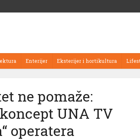
tektura
Enterijer
Eksterijer i hortikultura
Lifes
tet ne pomaže:
 koncept UNA TV
a“ operatera