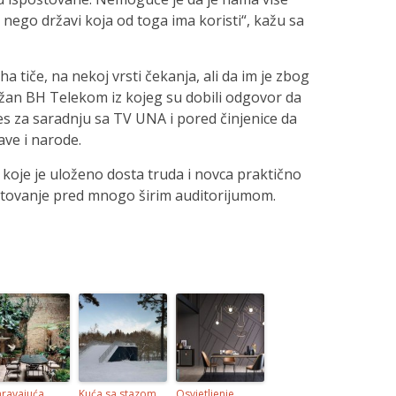
 nego državi koja od toga ima koristi“, kažu sa
 tiče, na nekoj vrsti čekanja, ali da im je zbog
žan BH Telekom iz kojeg su dobili odgovor da
s za saradnju sa TV UNA i pored činjenice da
ve i narode.
u koje je uloženo dosta truda i novca praktično
mitovanje pred mnogo širim auditorijumom.
ravajuća
Kuća sa stazom
Osvjetljenje