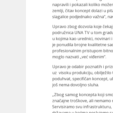
napravili i pokazali koliko mož
zemlji, čitav koncept dolazi u pi
slagalice podjednako važna“, na
Upravo zbog dozvola koje čekaju 
podružnica UNA TV u tom gradu.
u kojima kao urednici, novinari i
je ponudila brojne kvalitetne sa
profesionalnim pristupom bitno r
moglo nazvati „već viđenim“.
Upravo je odabir poznatih i priz
uz visoku produkciju, obilježilo 
poduhvat, specifičan koncept, ula
još nema dovoljno sluha.
„Zbog samog koncepta koji smo 
značajne troškove, ali nemamo 
Servisiramo svu infrastrukturu,
državama u kojima poslujemo su