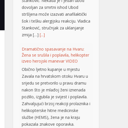
Stanković: Nekada je i jedan ubod
dovoljan za smrtni ishod Ubod
stršljena može izazvati anafilaktički
šok i tešku alergijsku reakciju. Vladica
Stanković, stručnjak za uklanjanje
zmija […]
[...]
Dramatično spasavanje na Hvaru:
Žena se srušila i poplavila, helikopter
izveo herojski manevar VIDEO
Obično ljetno kupanje u mjestu
Zavala na hrvatskom otoku Hvaru u
srijedu se pretvorilo u pravu dramu
nakon što je mlađoj ženi iznenada
pozlilo, izgubila je svijest i poplavila.
Zahvaljujući brzoj reakciji prolaznika i
helikopterske hitne medicinske
službe (HEMS), žena je na kraju
pokazala znakove oporavka.