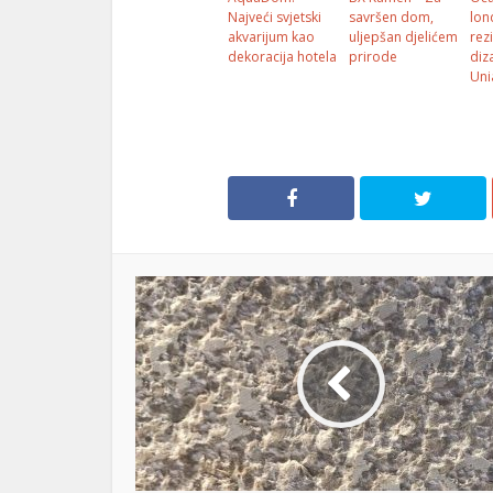
Najveći svjetski
savršen dom,
lon
akvarijum kao
uljepšan djelićem
rez
dekoracija hotela
prirode
diz
Uni