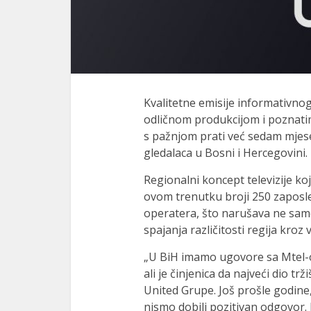
Kvalitetne emisije informativno
odličnom produkcijom i poznati
s pažnjom prati već sedam mjeseci
gledalaca u Bosni i Hercegovini.
Regionalni koncept televizije koj
ovom trenutku broji 250 zaposle
operatera, što narušava ne samo
spajanja različitosti regija kroz
„U BiH imamo ugovore sa Mtel-o
ali je činjenica da najveći dio tr
United Grupe. Još prošle godine,
nismo dobili pozitivan odgovor. 