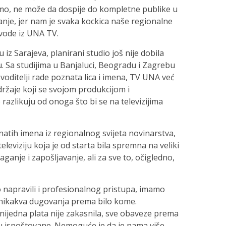
emo, ne može da dospije do kompletne publike u
tanje, jer nam je svaka kockica naše regionalne
vode iz UNA TV.
iz Sarajeva, planirani studio još nije dobila
 Sa studijima u Banjaluci, Beogradu i Zagrebu
 voditelji rade poznata lica i imena, TV UNA već
držaje koji se svojom produkcijom i
azlikuju od onoga što bi se na televizijima
natih imena iz regionalnog svijeta novinarstva,
televiziju koja je od starta bila spremna na veliki
ganje i zapošljavanje, ali za sve to, očigledno,
napravili i profesionalnog pristupa, imamo
nikakva dugovanja prema bilo kome.
 nijedna plata nije zakasnila, sve obaveze prema
 ispoštovane. Nemoguće je da je nama više