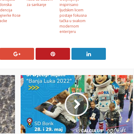
donska
za sankanje
inspirisano
idencija
ljudskim licem
ajnerke Rose
postaje fokusna
acke
tačka u svakom
modernom
enterijeru