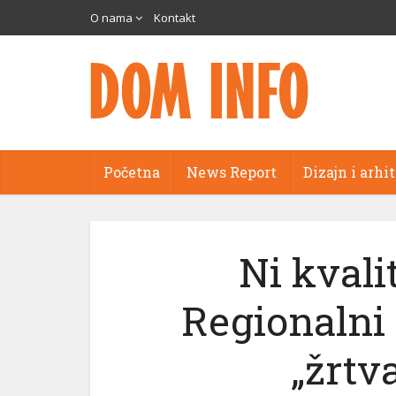
O nama
Kontakt
Početna
News Report
Dizajn i arhi
Ni kvali
Regionalni
„žrtv