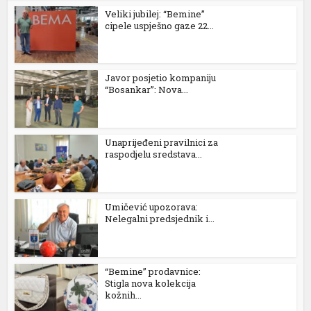
Veliki jubilej: “Bemine”
l
cipele uspješno gaze 22...
l
l
Javor posjetio kompaniju
“Bosankar”: Nova...
l
l
Unaprijeđeni pravilnici za
raspodjelu sredstava...
l
Umičević upozorava:
l
Nelegalni predsjednik i...
l
l
“Bemine” prodavnice:
Stigla nova kolekcija
l
kožnih...