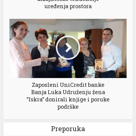
uređenja prostora
 al
l
l
Zaposleni UniCredit banke
l
Banja Luka Udruženju žena
“Iskra” donirali knjige i poruke
l
podrške
l
l
Preporuka
l