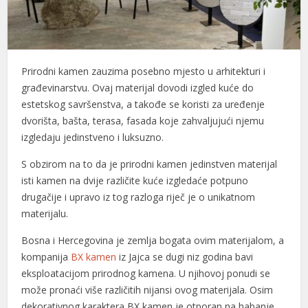
l
l
Prirodni kamen zauzima posebno mjesto u arhitekturi i
l
građevinarstvu. Ovaj materijal dovodi izgled kuće do
l
estetskog savršenstva, a takođe se koristi za uređenje
dvorišta, bašta, terasa, fasada koje zahvaljujući njemu
l
izgledaju jedinstveno i luksuzno.
l
S obzirom na to da je prirodni kamen jedinstven materijal
isti kamen na dvije različite kuće izgledaće potpuno
l
drugačije i upravo iz tog razloga riječ je o unikatnom
l
materijalu.
l
Bosna i Hercegovina je zemlja bogata ovim materijalom, a
kompanija
BX kamen
iz Jajca se dugi niz godina bavi
l
eksploatacijom prirodnog kamena. U njihovoj ponudi se
može pronaći više različitih nijansi ovog materijala. Osim
l
dekorativnog karaktera BX kamen je otporan na habanje,