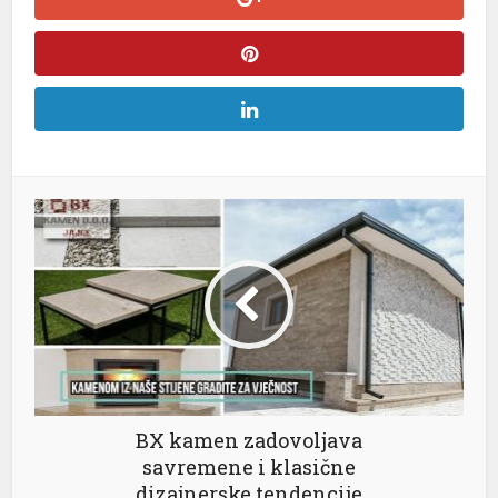
l
l
l
l
l
l
BX kamen zadovoljava
savremene i klasične
dizajnerske tendencije