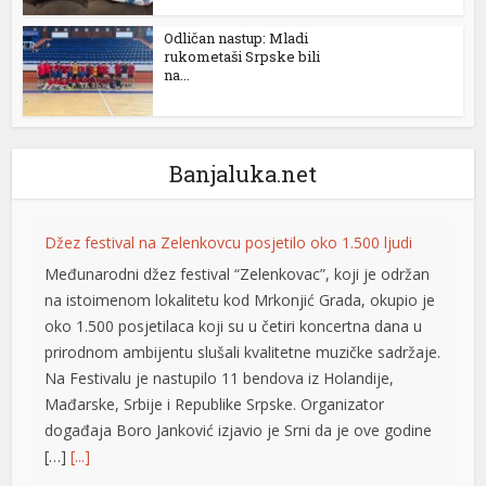
l
Odličan nastup: Mladi
rukometaši Srpske bili
l
na...
l
l
Banjaluka.net
l
l
Džez festival na Zelenkovcu posjetilo oko 1.500 ljudi
 al
Međunarodni džez festival “Zelenkovac”, koji je održan
na istoimenom lokalitetu kod Mrkonjić Grada, okupio je
l
oko 1.500 posjetilaca koji su u četiri koncertna dana u
prirodnom ambijentu slušali kvalitetne muzičke sadržaje.
l
Na Festivalu je nastupilo 11 bendova iz Holandije,
l
Mađarske, Srbije i Republike Srpske. Organizator
događaja Boro Јanković izjavio je Srni da je ove godine
l
[…]
[...]
l