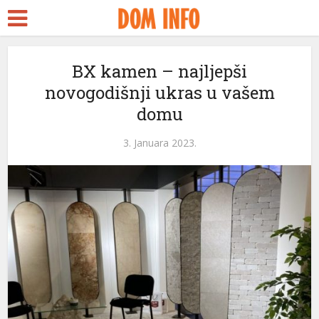
t
BX kamen – najljepši
novogodišnji ukras u vašem
domu
l
3. Januara 2023.
l
leri
l