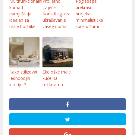
Multifunkcionalni
Proljetno
Pogledajte
l
komad
cvijeće:
prekrasni
namještaja
Koristite ga za
projekat
l
idealan za
ukrašavanje
minimalističke
male hodnike
vašeg doma
kuće u šumi
l
Kako stilizovati
Ekološke male
l
jednobojni
kuće na
interijer?
točkovima
l
l
l