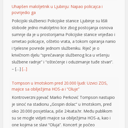
Uhapšen maloljetnik u Ljubinju: Napao policajca i
l
povrijedio ga
Policijski službenici Policijske stanice Ljubinje su lišili
l
slobode jedno maloljetno lice zbog postojanja osnova
l
sumnje da je u prostorijama Policijske stanice vrijeđao i
ometao policajce, oštetio vrata, a tokom opiranja nanio
l
i tjelesne povrede jednom službeniku. Riječ je o
l
krivičnom djelu “sprečavanje službenog lica u vršenju
službene radnje” i “oštećenje i oduzimanje tuđe stvari”.
at
– […]
[...]
rt
Tompson u Imotskom pred 20.000 ljudi: Uzvici ZDS,
majice sa obilježjima HOS-a i “Oluje”
Kontroverzni pjevač Marko Perković Tompson nastupio
je sinoć na stadionu „Gospin dolac“ u Imotskom, pred
t
oko 20.000 posjetilaca, piše 24sata.hr. Među publikom
su se mogle vidjeti majice sa obilježjima HOS-a, kao i
l
one kojima se slavi “Oluja”. Koncert je počeo