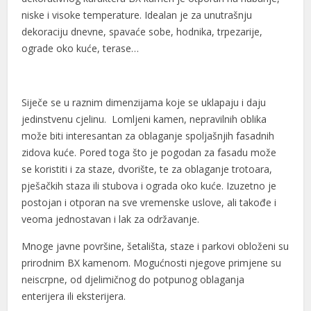
l
niske i visoke temperature. Idealan je za unutrašnju
dekoraciju dnevne, spavaće sobe, hodnika, trpezarije,
l
ograde oko kuće, terase…
l
 al
Siječe se u raznim dimenzijama koje se uklapaju i daju
 al
jedinstvenu cjelinu. Lomljeni kamen, nepravilnih oblika
može biti interesantan za oblaganje spoljašnjih fasadnih
l
zidova kuće. Pored toga što je pogodan za fasadu može
se koristiti i za staze, dvorište, te za oblaganje trotoara,
l
pješačkih staza ili stubova i ograda oko kuće. Izuzetno je
l
postojan i otporan na sve vremenske uslove, ali takođe i
veoma jednostavan i lak za održavanje.
l
Mnoge javne površine, šetališta, staze i parkovi obloženi su
l
prirodnim BX kamenom. Mogućnosti njegove primjene su
neiscrpne, od djelimičnog do potpunog oblaganja
l
enterijera ili eksterijera.
l