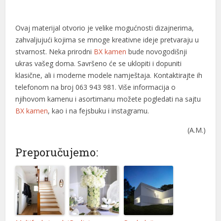
l
Ovaj materijal otvorio je velike mogućnosti dizajnerima,
l
zahvaljujući kojima se mnoge kreativne ideje pretvaraju u
stvarnost. Neka prirodni
BX kamen
bude novogodišnji
l
ukras vašeg doma. Savršeno će se uklopiti i dopuniti
l
klasične, ali i moderne modele namještaja. Kontaktirajte ih
telefonom na broj 063 943 981. Više informacija o
l
njihovom kamenu i asortimanu možete pogledati na sajtu
BX kamen
, kao i na fejsbuku i instagramu.
l
(А.М.)
l
Preporučujemo:
l
l
l
l