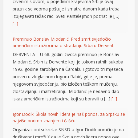
crvenim slovom, u pojedinim krajevima Srbije ovaj
praznik se veoma poštuje i smatra danom kada treba
izbjegavati težak rad. Sveti Pantelejmon poznat je […]
[...]
Preminuo Borislav Miodanić: Pred smrt svjedočio
američkim istražiocima o stradanju Srba u Derventi
DERVENTA – U 68. godini života preminuo je Borislav
Miodanić, Srbin iz Dervente koji je tokom ratnih sukoba
1992. godine zarobljen na Čardaku i gotovo tri mjeseca
proveo u zloglasnom logoru Rabić, gdje je, prema
njegovom svjedočenju, bio izložen teškom mučenju,
zlostavljanju i maltretiranju. Miodanić je nedavno dao
iskaz američkim istražiocima koji su boravili u […]
[...]
Igor Dodik: Škola novih lidera je naš ponos, za Srpsku se
najviše borimo znanjem i čašću
Organizacioni sekretar SNSD-a Igor Dodik poručio je na
društvenoj mreži X da je Škola novih lidera ponos ove
e büyüsü