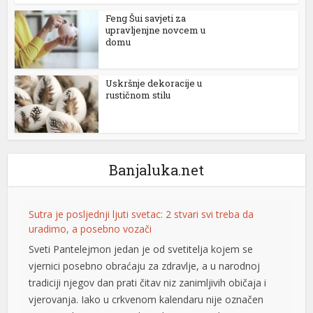
Feng Šui savjeti za
upravljenjne novcem u
domu
Uskršnje dekoracije u
rustičnom stilu
Banjaluka.net
Sutra je posljednji ljuti svetac: 2 stvari svi treba da
uradimo, a posebno vozači
Sveti Pantelejmon jedan je od svetitelja kojem se
vjernici posebno obraćaju za zdravlje, a u narodnoj
tradiciji njegov dan prati čitav niz zanimljivih običaja i
ortener
vjerovanja. Iako u crkvenom kalendaru nije označen