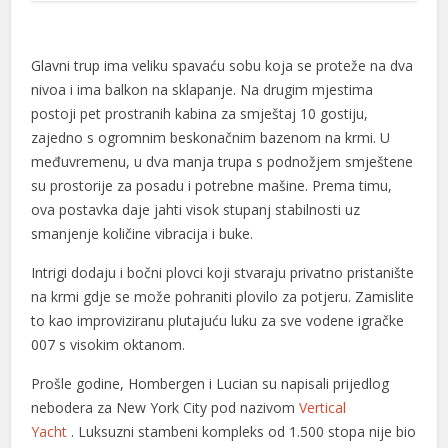
Glavni trup ima veliku spavaću sobu koja se proteže na dva
nivoa i ima balkon na sklapanje. Na drugim mjestima
postoji pet prostranih kabina za smještaj 10 gostiju,
zajedno s ogromnim beskonačnim bazenom na krmi. U
međuvremenu, u dva manja trupa s podnožjem smještene
su prostorije za posadu i potrebne mašine. Prema timu,
ova postavka daje jahti visok stupanj stabilnosti uz
smanjenje količine vibracija i buke.
Intrigi dodaju i bočni plovci koji stvaraju privatno pristanište
na krmi gdje se može pohraniti plovilo za potjeru. Zamislite
to kao improviziranu plutajuću luku za sve vodene igračke
007 s visokim oktanom.
Prošle godine, Hombergen i Lucian su napisali prijedlog
nebodera za New York City pod nazivom
Vertical
Yacht
. Luksuzni stambeni kompleks od 1.500 stopa nije bio