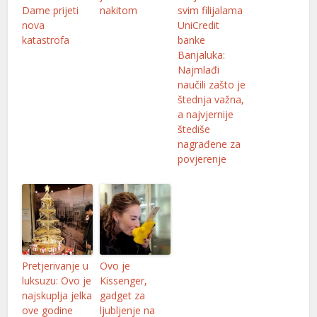
Dame prijeti
nakitom
svim filijalama
nova
UniCredit
katastrofa
banke
Banjaluka:
Najmlađi
naučili zašto je
štednja važna,
a najvjernije
štediše
nagrađene za
povjerenje
Pretjerivanje u
Ovo je
luksuzu: Ovo je
Kissenger,
najskuplja jelka
gadget za
ove godine
ljubljenje na