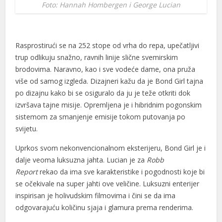
Foto: Hannah Hombergen i George Lucian
Rasprostirući se na 252 stope od vrha do repa, upečatljivi
trup odlikuju snažno, ravnih linije slične svemirskim
brodovima. Naravno, kao i sve vodeće dame, ona pruža
više od samog izgleda. Dizajneri kažu da je Bond Girl tajna
po dizajnu kako bi se osiguralo da ju je teže otkriti dok
izvršava tajne misije. Opremljena je i hibridnim pogonskim
sistemom za smanjenje emisije tokom putovanja po
svijetu.
Uprkos svom nekonvencionalnom eksterijeru, Bond Girl je i
dalje veoma luksuzna jahta. Lucian je za
Robb
Report
rekao da ima sve karakteristike i pogodnosti koje bi
se očekivale na super jahti ove veličine. Luksuzni enterijer
inspirisan je holivudskim filmovima i čini se da ima
odgovarajuću količinu sjaja i glamura prema renderima.