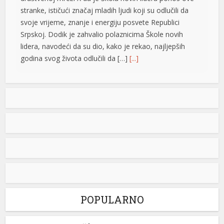
stranke, ističući značaj mladih ljudi koji su odlučili da
svoje vrijeme, znanje i energiju posvete Republici
Srpskoj. Dodik je zahvalio polaznicima Škole novih
lidera, navodeći da su dio, kako je rekao, najljepših
godina svog života odlučili da […]
[...]
Jedna zemlja drži gotovo četvrtinu ekonomije EU: Novi
podaci otkrivaju ko vuče kontinent naprijed
riş
Vrijednost bruto domaćeg proizvoda (BDP) Evropske
unije dostigla je 18,8 biliona evra u 2025. godini, a
najveća ekonomija Unije i dalje je Njemačka, čiji je BDP
iznosio 4,5 biliona evra, odnosno 23,8 odsto ukupne
ekonomije EU, pokazuju novi podaci Evrostata. Vodeće
ekonomije Evropske unije Poslije Njemačke, najveći
doprinos ukupnom BDP-u Evropske unije dale su
Francuska […]
[...]
POPULARNO
Toyota Land Cruiser prešao skoro milion kilometara sa