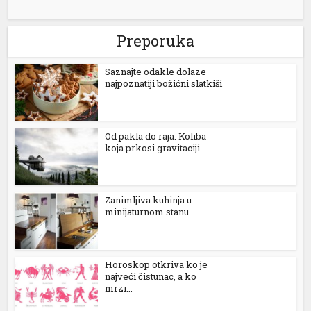
Preporuka
Saznajte odakle dolaze
najpoznatiji božićni slatkiši
Od pakla do raja: Koliba
koja prkosi gravitaciji...
Zanimljiva kuhinja u
minijaturnom stanu
Horoskop otkriva ko je
najveći čistunac, a ko
mrzi...